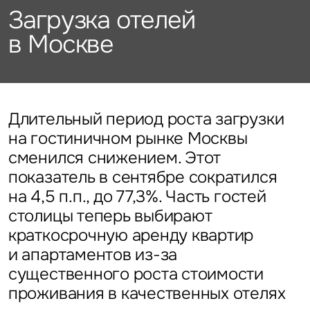
Подписаться
Каталог объектов
Загрузка отелей
Алматы
данных
Брокеридж
Стратегический консалтинг
Офисы
в Москве
Исследования и аналитика
Нажимая на кнопку
«Отправить», вы даете свое
Стрит-ритейл
Оценка
Эксклюзивы
Стратегический консалтинг
согласие на обработку
Управление проектами строительства
и использование ваших
Отели
Это обязательное поле
персональных данных
Это обязательное поле
Исследования и аналитика
Введен неверный формат
О нас
Сейчас
По времени
Длительный период роста загрузки
на гостиничном рынке Москвы
Это обязательное поле
Оценка
сменился снижением. Этот
Новости
Отправить
Отправить
показатель в сентябре сократился
Управление проектами
на 4,5 п.п., до 77,3%. Часть гостей
Карьера
строительства
Нажимая на кнопку «Отправить», вы даете свое согласие
Нажимая на кнопку «Отправить», вы даете свое
столицы теперь выбирают
на обработку и использование ваших
персональных данных
согласие на обработку и использование ваших
краткосрочную аренду квартир
персональных данных
и апартаментов из-за
Контакты
существенного роста стоимости
проживания в качественных отелях