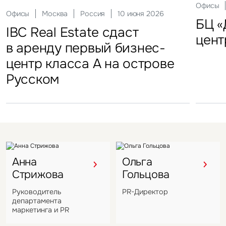
Склады
Актуальные
Москва
21 мая 2026
Россия
10 декабря 2025
Офисы
Инвести
29 сен
Офисы
Гостиницы
Инвестиции
Москва
Москва
Москва
Россия
Россия
Россия
10 июня 2026
18 ноября 2025
22 мая 2025
Склады
FFF group – новый резидент
«Солнце Москвы», ВДНХ
БЦ «
Торг
IBC Real Estate сдаст
Новый Crocus Fitness
Один из крупнейших
Кру
«Атлант-Парк»
цент
стал
в аренду первый бизнес-
Петровский парк откроется
гостиничных комплексов
марк
центр класса А на острове
в отеле Hyatt Regency
Подмосковья перешел
в Во
Русском
под управление компании
VIZANT
Анна
Ольга
Стрижова
Гольцова
Руководитель
PR-Директор
департамента
маркетинга и PR