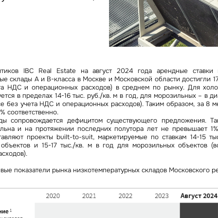
Сейчас
По времени
Отправить
я на кнопку «Отправить», вы даете свое согласие на обработку и использование ваших
персональ
х
тиков IBC Real Estate на август 2024 года арендные ставки
е склады А и В-класса в Москве и Московской области достигли 17 
ета НДС и операционных расходов) в среднем по рынку. Для хол
тся в пределах 14-16 тыс. руб./кв. м в год, для морозильных – в д
(все без учета НДС и операционных расходов). Таким образом, за 8 м
% соответственно.
нды сопровождается дефицитом существующего предложения. Так
льна и на протяжении последних полутора лет не превышает 1%
вляют проекты built-to-suit, маркетируемые по ставкам 14-15 тыс
объектов и 15-17 тыс./кв. м в год для морозильных объектов (
сходов).
вые показатели рынка низкотемпературных складов Московского р