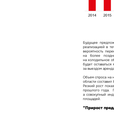
Будущее предлож
реализацией в те
вероятность пере
на более поздни
З
на холодильное о
будет оставаться
за выездом аренда
Объем спроса на 
П
области составил 
Подписатьс
Резкий рост пока
Заполните 
прошлого года. П
Это о
а совокупный инд
Оста
Во
площадей.
объе
Это о
Пр
“Прирост пред
Это обязательное поле