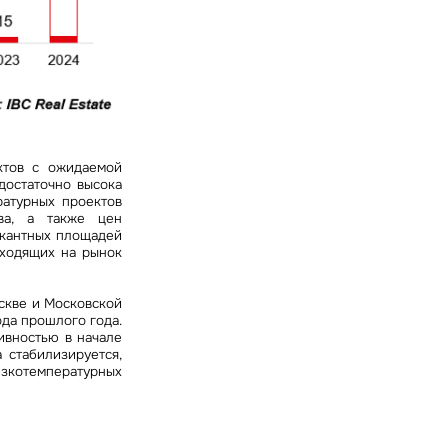
ктов с ожидаемой
достаточно высока
ратурных проектов
тва, а также цен
акантных площадей
ыходящих на рынок
скве и Московской
ода прошлого года.
ивностью в начале
 стабилизируется,
изкотемпературных