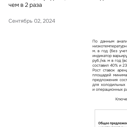
чем в 2 раза
Сентябрь 02, 2024
Нажима
данны
По данным анали
низкотемпературны
м. в год (без уч
индикатор варьируе
руб./кв. м в год 
составил 40% и 23
Рост ставок аре
площадей минима
предложения соста
для холодильных 
и операционных ра
Ключе