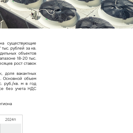
ных
 на существующие
тыс. рублей за кв.
одильных объектов
иапазоне 18-20 тыс.
есяцев рост ставок
, доля вакантных
. Основной объем
. руб./кв. м в год
все без учета НДС
егиона