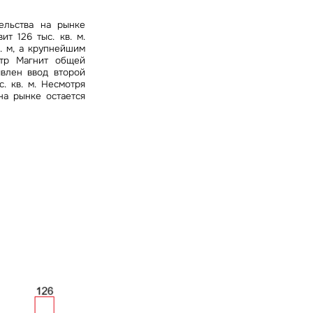
ельства на рынке
т 126 тыс. кв. м.
. м, а крупнейшим
нтр Магнит общей
явлен ввод второй
. кв. м. Несмотря
на рынке остается