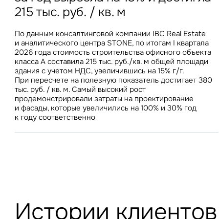
По итогам I полугодия 2026 года средняя цена
215 тыс. руб. / кв. м
остановила рост
на номер в Москве снизилась на 6% г/г, тогда как
86% россиян покупают готовую еду, 36% приобретают
В I квартале 2026 года СЧА розничных ЗПИФ
в аналогичном периоде годом ранее демонстрировала
ее один раз в неделю и чаще
увеличилась на 28 млрд руб., а объем недвижимости –
прирост в 10%
По данным консалтинговой компании IBC Real Estate
Стоимость строительства складов в Центральном
на 163 тыс. кв. м, против 44 млрд руб. и 563 тыс. кв. м
и аналитического центра STONE, по итогам I квартала
федеральном округе за год увеличилась всего на 1,9% –
недвижимости за аналогичный период прошлого года
2026 года стоимость строительства офисного объекта
до 69 100 руб./кв. м. В условиях роста вакантного
класса А составила 215 тыс. руб./кв. м общей площади
предложения на складском рынке стабилизация затрат
здания с учетом НДС, увеличившись на 15% г/г.
на строительство будет способствовать дальнейшему
При пересчете на полезную показатель достигает 380
снижению ставок аренды
тыс. руб. / кв. м. Самый высокий рост
продемонстрировали затраты на проектирование
и фасады, которые увеличились на 100% и 30% год
к году соответственно
Истории клиентов