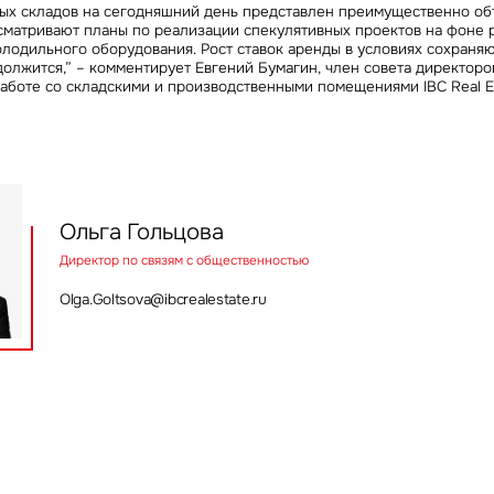
*
*
ых складов на сегодняшний день представлен преимущественно об
Это обязательное поле
лоба
матривают планы по реализации спекулятивных проектов на фоне р
язательное поле
Это обязательное поле
олодильного оборудования. Рост ставок аренды в условиях сохран
осква и Московская область
едомления
олжится,” – комментирует
Евгений Бумагин, член совета директоро
ный формат
Неверный формат
Это обязательное поле
Отправить сообщение
аботе со складскими и производственными помещениями IBC Real Es
анкт-Петербург
сть
Инвестиции
ъявление
ая на кнопку «Отправить», вы даете свое согласие на обработку
Это обязательное поле
ользование ваших
Персональных данных
Брокеридж
От
бязательное поле
Отправить
Стратегический консалтинг
Нажимая на кнопк
Нажимая на кнопку «Отправить», вы да
согласие на обра
на обработку и использование ваших 
я на кнопку «Отправить», вы даете свое согласие на обработку и использование ваших персональ
Ольга Гольцова
персональных да
х
персональных данных
Исследования и аналитика
Директор по связям с общественностью
Оценка
Olga.Goltsova@ibcrealestate.ru
Управление проектами строите