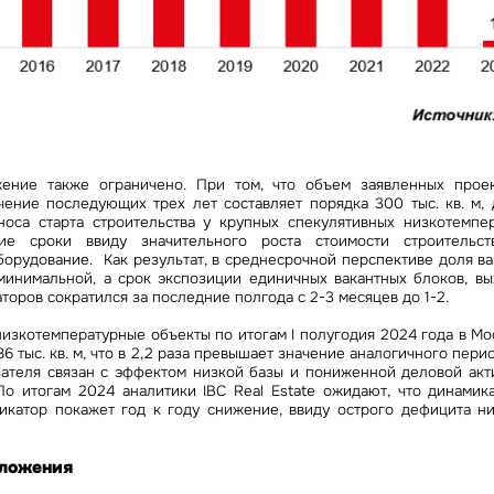
ение также ограничено. При том, что объем заявленных прое
чение последующих трех лет составляет порядка 300 тыс. кв. м, 
носа старта строительства у крупных спекулятивных низкотемпе
е сроки ввиду значительного роста стоимости строительс
адайте свой вопрос
борудование. Как результат, в среднесрочной перспективе доля в
 минимальной, а срок экспозиции единичных вакантных блоков, в
торов сократился за последние полгода с 2-3 месяцев до 1-2.
низкотемпературные объекты по итогам I полугодия 2024 года в Мо
олучить подборку
86 тыс. кв. м, что в 2,2 раза превышает значение аналогичного пери
я на рассылку
зателя связан с эффектом низкой базы и пониженной деловой акт
заявку
о итогам 2024 аналитики IBC Real Estate ожидают, что динамика
бязательное поле
икатор покажет год к году снижение, ввиду острого дефицита н
вьте ваш телефон, мы пришлем актуальную подборку подходящих
прос
ктов с ценами и условиями
бязательное поле
Это обязательное поле
едложение
ложения