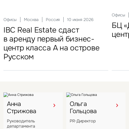
Склады
Актуальные
Москва
21 мая 2026
Россия
10 декабря 2025
Офисы
Инвести
29 сен
Офисы
Гостиницы
Инвестиции
Москва
Москва
Москва
Россия
Россия
Россия
10 июня 2026
18 ноября 2025
22 мая 2025
Склады
FFF group – новый резидент
«Солнце Москвы», ВДНХ
БЦ «
Торг
IBC Real Estate сдаст
Новый Crocus Fitness
Один из крупнейших
Кру
«Атлант-Парк»
цент
стал
в аренду первый бизнес-
Петровский парк откроется
гостиничных комплексов
марк
центр класса А на острове
в отеле Hyatt Regency
Подмосковья перешел
в Во
Русском
под управление компании
VIZANT
Анна
Ольга
Стрижова
Гольцова
Руководитель
PR-Директор
департамента