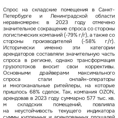
Спрос на складские помещения в Санкт-
Петербурге и Ленинградской области
неравномерен: в 2023 году отмечено
значительное сокращение спроса со стороны
логистических компаний (-79% г/г), а также со
стороны производителей (-58% г/г).
Исторически именно эти категории
арендаторов составляли значительную часть
спроса в регионе, однако трансформация
грузопотоков вносит свои коррективы.
Задайте свой вопрос
Основными драйверами максимального
спроса стали онлайн-операторы
и многоканальные ритейлеры, на которые
пришлось 68% сделок. Так, компания OZON,
арендовав в 2023 году суммарно 577 тыс. кв.
м складских помещений, повлияла
Это обязательное поле
на неустойчивость текущего индикатора
Вопрос
суммы купленных и арендованных площадей