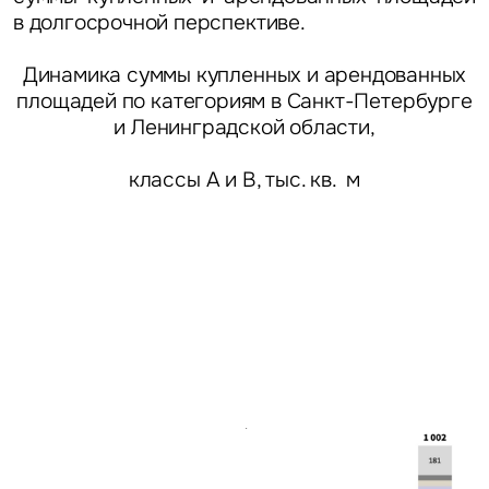
в долгосрочной перспективе.
Это обязательное поле
Предложение
Динамика суммы купленных и арендованных
площадей по категориям в Санкт-Петербурге
Это обязательное поле
Жалоба
и Ленинградской области,
классы А и В, тыс. кв. м
Уведомления
Объявление
Это обязательное поле
Отправить
Нажимая на кнопку «Отправить», вы даете свое согласие