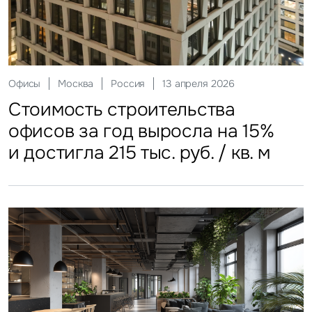
Склады
Москва
Россия
12 мая 2026
Инвестиции
Москва
Россия
29 мая 2026
Ритейл
Гостиницы
Москва
Москва
Россия
Россия
20 июля 2026
27 июля 2026
Офисы
Москва
Россия
13 апреля 2026
Стоимость строительства
ЗПИФы недвижимости
Более трети россиян
Столичные отели стали
Стоимость строительства
складских объектов практически
замедлили темп
еженедельно покупают готовую
доступнее
офисов за год выросла на 15%
остановила рост
еду
и достигла 215 тыс. руб. / кв. м