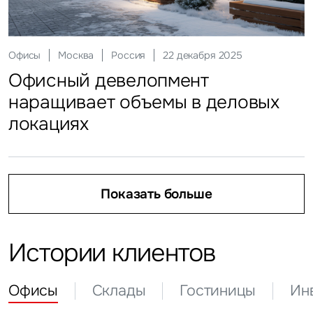
Склады
Москва
Россия
25 февраля 2026
Ритейл
Москва
Россия
03 апреля 2026
Офисы
Москва
Россия
22 декабря 2025
Регионы приросли складами
Инвестиции
Москва
Россия
21 апреля 2026
Кто продает на маркетплейсах
Офисный девелопмент
Гостиницы
Москва
Россия
19 мая 2026
Инвесторы присмотрелись
наращивает объемы в деловых
Гости столицы идут на неделю
к регионам
локациях
Показать больше
Показать больше
Показать больше
Показать больше
Показать больше
Истории клиентов
Офисы
Склады
Гостиницы
Ин