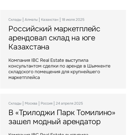
Склады
Офисы
Инвестиции
Санкт-Петербург
Алматы
Москва
Казахстан
Россия
Россия
18 июля 2025
15 июня 2023
20 мая 2025
Российский маркетплейс
ГК «Монолит» зашла в БЦ
KazanExpress продает свой
арендовал склад на юге
«Сенатор»
фулфилмент-центр
Казахстана
девелоперу UD Group
ГК «Монолит» арендовала офис в бизнес-центре
сети «Сенатор» в Петроградском районе Санкт-
Компания IBC Real Estate выступила
После продажи склада KazanExpress останется
Петербурга
консультантом сделки по аренде в Шымкенте
его долгосрочным арендатором, а UD Group
складского помещения для крупнейшего
обеспечит управление объектом
маркетплейса
Офисы
Москва
Россия
30 ноября 2023
Новый БЦ White Sea
Инвестиции
Санкт-Петербург
Россия
03 февраля 2023
Склады
Москва
Россия
24 апреля 2025
на Беломорской будет сдан
Balchug Capital выкупил
В «Трилоджи Парк Томилино»
на эксклюзиве
у иностранных акционеров
зашел модный арендатор
БЦ «Пулково Скай»
IBC Real Estate выступит эксклюзивным
Компания IBC Real Estate выступила
брокером нового бизнес-центра площадью 6