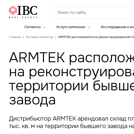
З
Сегменты
Услуги компании
Исследования и ан
Офисная недвижимость
Инвестиции
Главная
Истории клиентов
ARMTEK расположился на реконструированной т
Складская недвижимость
Земельные активы и девелопмент
Инвестиционные активы
Брокеридж
ARMTEK располож
Офисная недвижимость
Складская недвижимость
Торговая недвижимость
на реконструиров
Стратегический консалтинг
Это о
Исследования и аналитика
Введе
территории бывш
Оценка
Управление проектами строительства
завода
Дистрибьютор ARMTEK арендовал склад п
тыс. кв. м на территории бывшего завода 
Это о
Введе