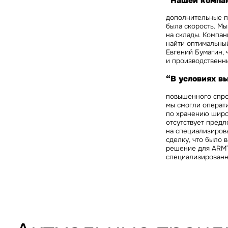
“Нашей компа
дополнительные п
была скорость. Мы
на склады. Компан
найти оптимальный
Евгений Бумагин, 
и производственны
“В условиях в
повышенного спро
мы смогли операт
по хранению широк
отсутствует предл
на специализиров
сделку, что было 
решение для ARMT
специализированн