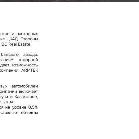
ных
ентов и расходных
оке ЦКАД. Стороны
BC Real Estate.
бывшего завода.
ованиям пожарной
 дает возможность
 компании АRMTEK
вых автомобилей
компании включает
уси и Казахстане,
 кв. м.
ся на уровне 0,5%
оставляют объекты