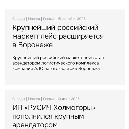
Склады
Офисы
Инвестиции
Москва
Москва
Москва
Россия
Россия
Россия
21 июля 2025
15 сентября 2025
29 сентября 2023
Крупнейший российский
БЦ «Дом Чехова» становится
Торговые центры «МЕГА»
маркетплейс расширяется
центром IT
стали российским активом
в Воронеже
Компании IBC Real Estate и CORE.XP сдали
IBC Real Estate выступила консультантом
в аренду особняк «Дом Чехова» в Малом
крупнейшей в истории рынка сделки
Крупнейший российский маркетплейс стал
Головином переулке ЦАО Москвы
по приобретению Группой Газпромбанк сети
арендатором логистического комплекса
торговых центров МЕГА в России
компании АЛС на юго-востоке Воронежа
Офисы
Москва
Россия
14 октября 2024
ASPACE заключил
Инвестиции
Москва
Россия
06 апреля 2023
Склады
Москва
Россия
10 июня 2025
крупнейшую сделку
Balchug Capital выкупил
ИП «РУСИЧ Холмогоры»
по аренде здания на рынке
у американских инвесторов
пополнился крупным
гибких офисов за 2024 год
один из крупнейших
арендатором
московских ТРЦ