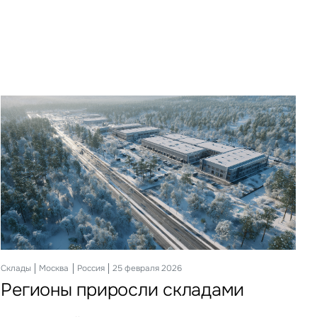
Склады
Офисы
Ритейл
Гостиницы
Инвестиции
Москва
Москва
Москва
Москва
Москва
Россия
Россия
Россия
Россия
Россия
22 декабря 2025
03 апреля 2026
25 февраля 2026
19 мая 2026
21 апреля 2026
Регионы приросли складами
Офисный девелопмент
Кто продает на маркетплейсах
Гости столицы идут на неделю
Инвесторы присмотрелись
наращивает объемы в деловых
к регионам