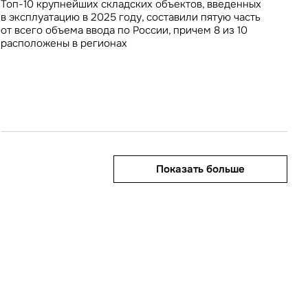
Топ-10 крупнейших складских объектов, введенных
Команда IBC Real Estate сформировала топ-10
За 7 лет, с 2018 года, продолжительность проживания
локациях
в эксплуатацию в 2025 году, составили пятую часть
продавцов, лидирующих по объему продаж на двух
туристов в столичных КСР увеличилась почти вдвое –
В I квартале Москва показала снижение объема
от всего объема ввода по России, причем 8 из 10
крупнейших онлайн-платформах – доля их продаж
на 78%, с 3 до 5,3 дней
инвестиционных вложений в недвижимость на 20% год
расположены в регионах
на OZON и Wildberries составляет 5% и 9%
Девелоперы офисной недвижимости не снижают своей
к году, тогда как доля регионов, напротив,
соответственно
активности на столичном рынке – к 2030 году
приблизилась к максимальному за всю историю рынка
в ключевых деловых районах Москвы может быть
значению
введено 1,4 млн кв. м офисов
править
у «Отправить», вы даете свое
ете свое согласие
ботку и использование ваших
персональных данных
ных
нных
Показать больше
Показать больше
Показать больше
Показать больше
льства
Показать больше