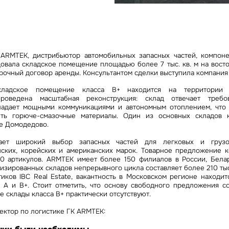
Сейчас
По времени
Отправить
я на кнопку «Отправить», вы даете свое согласие на обработку и использование ваших
персональ
ARMTEK, дистрибьютор автомобильных запасных частей, компон
х
довала складское помещение площадью более 7 тыс. кв. м на вост
очный договор аренды. Консультантом сделки выступила компания I
кладское помещение класса B+ находится на территории 
роведена масштабная реконструкция: склад отвечает треб
ладает мощными коммуникациями и автономным отоплением, что
ить горюче-смазочные материалы. Один из основных складов
не Домодедово.
ает широкий выбор запасных частей для легковых и грузо
нских, корейских и американских марок. Товарное предложение 
 артикулов. ARMTEK имеет более 150 филиалов в России, Белар
изированных складов непрерывного цикла составляет более 210 тыс.
иков IBC Real Estate, вакантность в Московском регионе находит
х А и В+. Стоит отметить, что основу свободного предложения с
ые склады класса В+ практически отсутствуют.
ектор по логистике ГК ARMTEK: