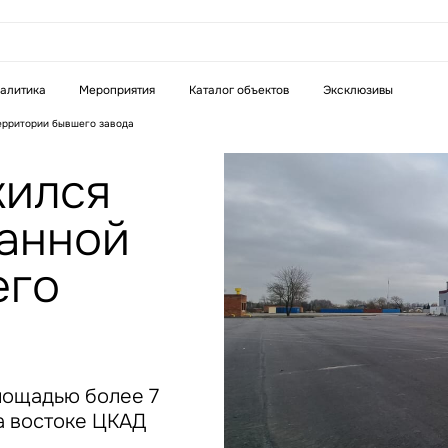
аказать звонок
алитика
Мероприятия
Каталог объектов
Эксклюзивы
ерритории бывшего завода
Телефон
WhatsApp
Telegram
ился
анной
бязательное поле
Это обязательное поле
н неверный формат
Введен неверный формат
его
лощадью более 7
на востоке ЦКАД
бязательное поле
н неверный формат