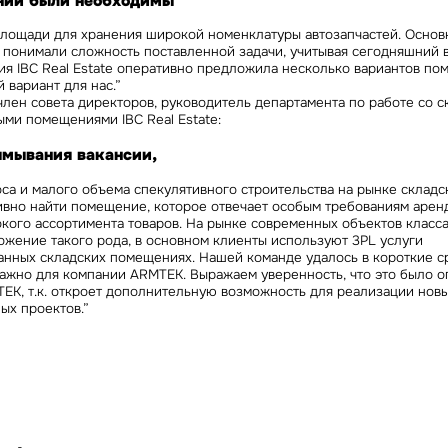
нии были необходимы
лощади для хранения широкой номенклатуры автозапчастей. Основ
 понимали сложность поставленной задачи, учитывая сегодняшний 
ия IBC Real Estate оперативно предложила несколько вариантов п
 вариант для нас.”
член совета директоров, руководитель департамента по работе со 
ми помещениями IBC Real Estate:
ымывания вакансии,
са и малого объема спекулятивного строительства на рынке складс
ивно найти помещение, которое отвечает особым требованиям арен
ого ассортимента товаров. На рынке современных объектов класса
ожение такого рода, в основном клиенты используют 3PL услуги
анных складских помещениях. Нашей команде удалось в короткие с
важно для компании ARMTEK. Выражаем уверенность, что это было 
EK, т.к. откроет дополнительную возможность для реализации нов
ых проектов.”