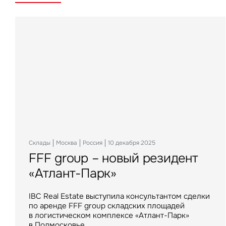
Склады
Офисы
Гостиницы
Инвестиции
Актуальные
Москва
Москва
Москва
21 мая 2026
Москва
Россия
Россия
Россия
Россия
10 июня 2026
10 декабря 2025
18 ноября 2025
22 мая 2025
FFF group – новый резидент
IBC Real Estate сдаст в аренду
Новый Crocus Fitness
Один из крупнейших
«Солнце Москвы», ВДНХ
«Атлант-Парк»
первый бизнес-центр класса
Петровский парк откроется
гостиничных комплексов
Оценка достижимых доходных показателей
А на острове Русском
в отеле Hyatt Regency
Подмосковья перешел
колеса обозрения «Солнце Москвы», ВДНХ
IBC Real Estate выступила консультантом сделки
под управление компании
по аренде FFF group складских площадей
IBC Real Estate выступит эксклюзивным
В Hyatt Regency Moscow Petrovsky Park новый
в логистическом комплексе «Атлант-Парк»
VIZANT
брокером общественно-делового центра
фитнес-оператор премиум-класса – Crocus
в Подмосковье