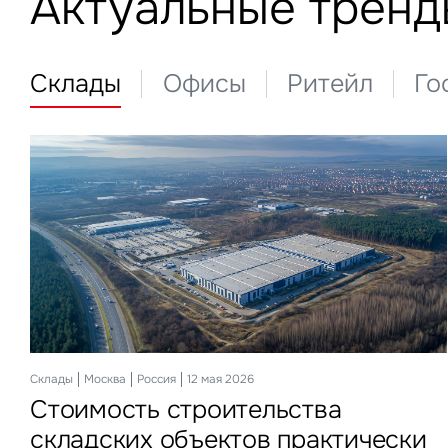
Актуальные тренд
Склады
Офисы
Ритейл
Го
З
П
Подписатьс
Заполните 
Это о
Склады
Офисы
Ритейл
Гостиницы
Инвестиции
Москва
Москва
Москва
Москва
Москва
Россия
Россия
Россия
Россия
Россия
13 апреля 2026
20 июля 2026
12 мая 2026
27 июля 2026
29 мая 2026
Оста
Во
Стоимость строительства
Стоимость строительства офисов
Более трети россиян еженедельно
Столичные отели стали доступнее
ЗПИФы недвижимости замедлили
объе
Это о
складских объектов практически
за год выросла на 15% и достигла
покупают готовую еду
темп
Пр