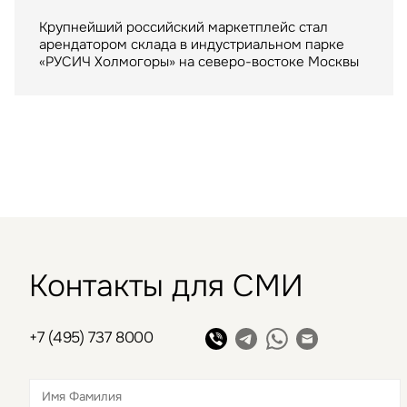
Оператор универсальных сервисных офисов
Крупнейший российский маркетплейс стал
полного цикла ASPACE целиком арендовал 8-
ТРЦ "Метрополис" общей площадью 205 тыс. кв.
арендатором склада в индустриальном парке
этажное здание бизнес-центра общей площадью
м. был построен девелопером Capital Partners
«РУСИЧ Холмогоры» на северо-востоке Москвы
6 800 кв. м возле станции метро
в 2009 году
«Новослободская».
Контакты для СМИ
+7 (495) 737 8000