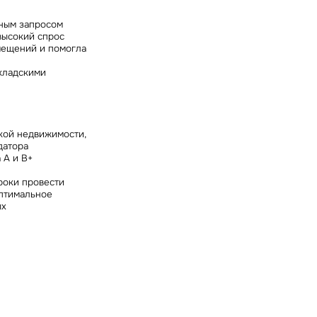
ным запросом
высокий спрос
омещений и помогла
складскими
кой недвижимости,
датора
 А и В+
роки провести
оптимальное
ых