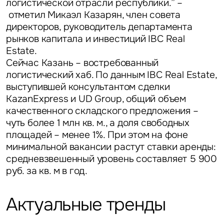
логистической отрасли республики.” –
отметил
Микаэл Казарян, член совета
Уведомления
директоров, руководитель департамента
рынков капитала и инвестиций IBC Real
Объявление
Estate
.
Сейчас Казань – востребованный
логистический хаб. По данным IBC Real Estate,
выступившей консультантом сделки
KazanExpress и UD Group, общий объем
качественного складского предложения –
Это обязательное поле
чуть более 1 млн кв. м., а доля свободных
Отправить
площадей – менее 1%. При этом на фоне
минимальной вакансии растут ставки аренды:
Нажимая на кнопку «Отправить», вы даете свое согласие
средневзвешенный уровень составляет 5 900
на обработку и использование ваших персональных данных
руб. за кв. м в год.
персональных данных
Актуальные тренды