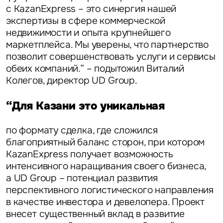
с KazanExpress – это синергия нашей
экспертизы в сфере коммерческой
недвижимости и опыта крупнейшего
маркетплейса. Мы уверены, что партнерство
позволит совершенствовать услуги и сервисы
обеих компаний.” – подытожил
Виталий
Задайте свой вопрос
Колегов, директор UD Group
.
“Для Казани это уникальная
по формату сделка, где сложился
благоприятный баланс сторон, при котором
Это обязательное поле
KazanExpress получает возможность
Вопрос
интенсивного наращивания своего бизнеса,
а UD Group – потенциал развития
Это обязательное поле
Предложение
перспективного логистического направления
в качестве инвестора и девелопера. Проект
Это обязательное поле
внесет существенный вклад в развитие
Жалоба