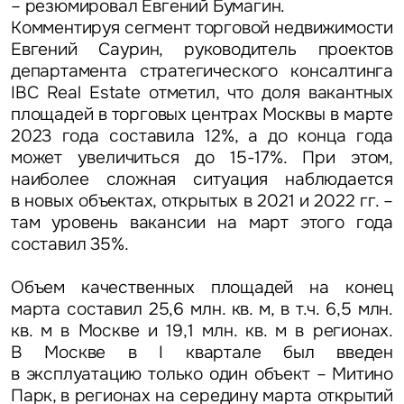
– резюмировал
Евгений Бумагин
.
Комментируя сегмент торговой недвижимости
Евгений Саурин, руководитель проектов
департамента стратегического консалтинга
IBC Real Estate
отметил, что доля вакантных
площадей в торговых центрах Москвы в марте
2023 года составила 12%, а до конца года
может увеличиться до 15-17%. При этом,
Задайте свой вопрос
наиболее сложная ситуация наблюдается
в новых объектах, открытых в 2021 и 2022 гг. –
там уровень вакансии на март этого года
составил 35%.
Объем качественных площадей на конец
марта составил 25,6 млн. кв. м, в т.ч. 6,5 млн.
Это обязательное поле
Вопрос
кв. м в Москве и 19,1 млн. кв. м в регионах.
В Москве в I квартале был введен
Это обязательное поле
в эксплуатацию только один объект – Митино
Предложение
Парк, в регионах на середину марта открытий