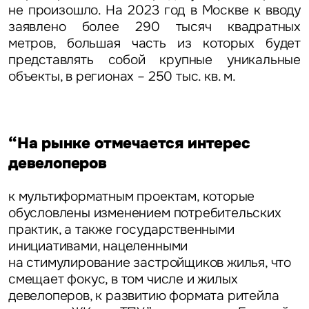
не произошло. На 2023 год в Москве к вводу
Это обязательное поле
Жалоба
заявлено более 290 тысяч квадратных
метров, большая часть из которых будет
представлять собой крупные уникальные
Уведомления
объекты, в регионах – 250 тыс. кв. м.
Объявление
“На рынке отмечается интерес
девелоперов
к мультиформатным проектам, которые
Это обязательное поле
обусловлены изменением потребительских
Отправить
практик, а также государственными
инициативами, нацеленными
Нажимая на кнопку «Отправить», вы даете свое согласие
на стимулирование застройщиков жилья, что
на обработку и использование ваших персональных данных
персональных данных
смещает фокус, в том числе и жилых
девелоперов, к развитию формата ритейла