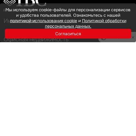
Мы используем cookie-файлы для персонализации сервисов
и удобства пользователей. Ознакомьтесь с нашей
Инвестиции
политикой использования cookie
и
Политикой обработки
персональных данных.
Согласиться
Privacy notice
Офисная недвижимость
Аренда
Продажа
Индустриальная недвижимость
Аренда
Продажа
Услуги
Инвестиции
Земельные активы и девелопмент
Брокеридж
О нас
Офисная недвижимость
Складская недвижимость
Торговая недвижимость
Карьера