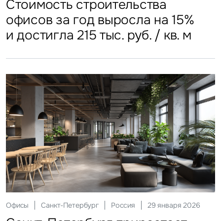
Стоимость строительства
ЗПИФы недвижимости
Более трети россиян
Столичные отели стали
Стоимость строительства
складских объектов практически
замедлили темп
еженедельно покупают готовую
доступнее
офисов за год выросла на 15%
остановила рост
еду
и достигла 215 тыс. руб. / кв. м
Склады
Москва
Россия
17 марта 2026
Ритейл
Москва
Россия
08 июня 2026
Офисы
Санкт-Петербург
Россия
29 января 2026
Москва приросла
Инвестиции
Санкт-Петербург
Россия
23 апреля 2026