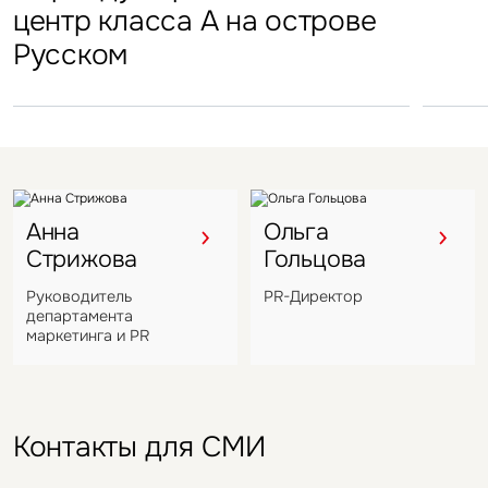
центр класса А на острове
в отеле Hyatt Regency
Подмосковья перешел
в Во
Русском
под управление компании
VIZANT
Анна
Ольга
Стрижова
Гольцова
Руководитель
PR-Директор
департамента
маркетинга и PR
Контакты для СМИ