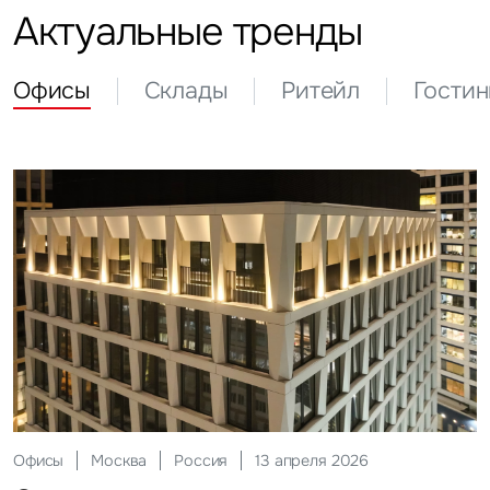
Актуальные тренды
Офисы
Склады
Ритейл
Гости
Склады
Москва
Россия
12 мая 2026
Инвестиции
Москва
Россия
29 мая 2026
Ритейл
Гостиницы
Москва
Москва
Россия
Россия
20 июля 2026
27 июля 2026
Офисы
Москва
Россия
13 апреля 2026