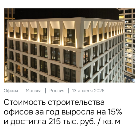
Склады
Москва
Россия
12 мая 2026
Инвестиции
Москва
Россия
29 мая 2026
Ритейл
Гостиницы
Москва
Москва
Россия
Россия
20 июля 2026
27 июля 2026
Офисы
Москва
Россия
13 апреля 2026
Стоимость строительства
ЗПИФы недвижимости
Более трети россиян
Столичные отели стали
Стоимость строительства
складских объектов практически
замедлили темп
еженедельно покупают готовую
доступнее
офисов за год выросла на 15%
остановила рост
еду
и достигла 215 тыс. руб. / кв. м