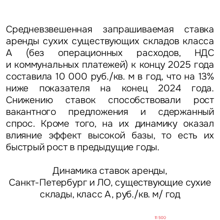
Средневзвешенная запрашиваемая ставка
аренды сухих существующих складов класса
А (без операционных расходов, НДС
Задайте свой вопрос
и коммунальных платежей) к концу 2025 года
составила 10 000 руб./кв. м в год, что на 13%
ниже показателя на конец 2024 года.
Снижению ставок способствовали рост
вакантного предложения и сдержанный
спрос. Кроме того, на их динамику оказал
влияние эффект высокой базы, то есть их
Это обязательное поле
быстрый рост в предыдущие годы.
Вопрос
Это обязательное поле
Динамика ставок аренды,
Предложение
Санкт-Петербург и ЛО, существующие сухие
склады, класс А, руб./кв. м/ год
Это обязательное поле
Жалоба