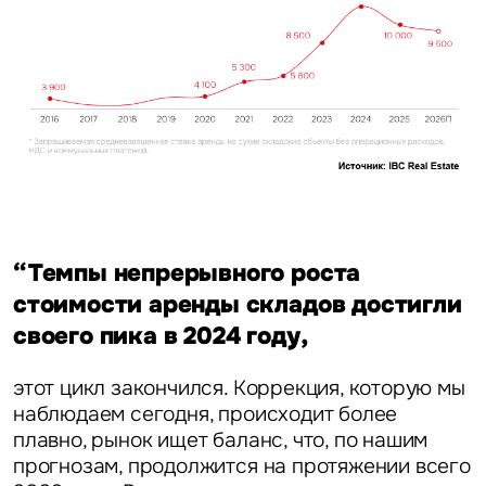
Уведомления
Объявление
Это обязательное поле
Отправить
“Темпы непрерывного роста
стоимости аренды складов достигли
Нажимая на кнопку «Отправить», вы даете свое согласие
своего пика в 2024 году,
на обработку и использование ваших персональных данных
персональных данных
этот цикл закончился. Коррекция, которую мы
наблюдаем сегодня, происходит более
плавно, рынок ищет баланс, что, по нашим
прогнозам, продолжится на протяжении всего