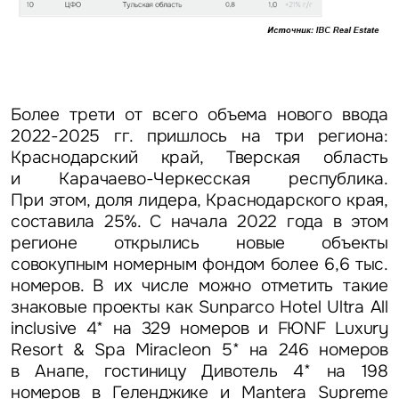
Предложение
Это обязательное поле
Жалоба
Более трети от всего объема нового ввода
Уведомления
2022-2025 гг. пришлось на три региона:
Краснодарский край, Тверская область
Объявление
и Карачаево-Черкесская республика.
При этом, доля лидера, Краснодарского края,
составила 25%. С начала 2022 года в этом
регионе открылись новые объекты
совокупным номерным фондом более 6,6 тыс.
номеров. В их числе можно отметить такие
Это обязательное поле
знаковые проекты как Sunparco Hotel Ultra All
Отправить
inclusive 4* на 329 номеров и FЮNF Luxury
Resort & Spa Miracleon 5* на 246 номеров
Нажимая на кнопку «Отправить», вы даете свое согласие
в Анапе, гостиницу Дивотель 4* на 198
на обработку и использование ваших персональных данных
персональных данных
номеров в Геленджике и Mantera Supreme