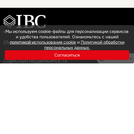
Мы используем cookie-файлы для персонализации сервисов
и удобства пользователей. Ознакомьтесь с нашей
Инвестиции
политикой использования cookie
и
Политикой обработки
персональных данных.
Согласиться
Privacy notice
Офисная недвижимость
Аренда
Продажа
Индустриальная недвижимость
Аренда
Продажа
Услуги
Инвестиции
Земельные активы и девелопмент
Брокеридж
О нас