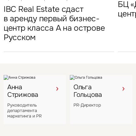
FFF group – новый резидент
«Солнце Москвы», ВДНХ
БЦ «
Торг
IBC Real Estate сдаст
Новый Crocus Fitness
Один из крупнейших
Кру
«Атлант-Парк»
цент
стал
в аренду первый бизнес-
Петровский парк откроется
гостиничных комплексов
марк
центр класса А на острове
в отеле Hyatt Regency
Подмосковья перешел
в Во
Русском
под управление компании
VIZANT
Анна
Ольга
Стрижова
Гольцова
Руководитель
PR-Директор
департамента
маркетинга и PR