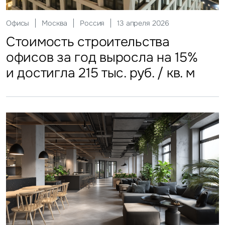
Склады
Москва
Россия
12 мая 2026
Инвестиции
Москва
Россия
29 мая 2026
Ритейл
Гостиницы
Москва
Москва
Россия
Россия
20 июля 2026
27 июля 2026
Офисы
Москва
Россия
13 апреля 2026
Стоимость строительства
ЗПИФы недвижимости
Более трети россиян
Столичные отели стали
Стоимость строительства
складских объектов практически
замедлили темп
еженедельно покупают готовую
доступнее
офисов за год выросла на 15%
остановила рост
еду
и достигла 215 тыс. руб. / кв. м