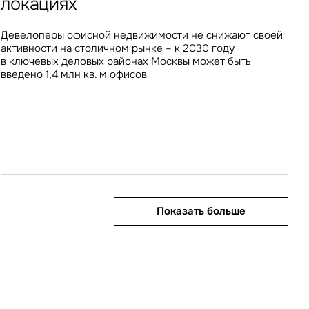
локациях
в эксплуатацию в 2025 году, составили пятую часть
продавцов, лидирующих по объему продаж на двух
туристов в столичных КСР увеличилась почти вдвое –
В I квартале Москва показала снижение объема
от всего объема ввода по России, причем 8 из 10
крупнейших онлайн-платформах – доля их продаж
на 78%, с 3 до 5,3 дней
инвестиционных вложений в недвижимость на 20% год
расположены в регионах
на OZON и Wildberries составляет 5% и 9%
Девелоперы офисной недвижимости не снижают своей
к году, тогда как доля регионов, напротив,
соответственно
активности на столичном рынке – к 2030 году
приблизилась к максимальному за всю историю рынка
в ключевых деловых районах Москвы может быть
значению
введено 1,4 млн кв. м офисов
Показать больше
Показать больше
Показать больше
Показать больше
Показать больше