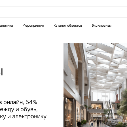
аказать звонок
алитика
Мероприятия
Каталог объектов
Эксклюзивы
Телефон
WhatsApp
Telegram
ы
бязательное поле
Это обязательное поле
н неверный формат
Введен неверный формат
в онлайн, 54%
ежду и обувь,
ку и электронику
бязательное поле
н неверный формат