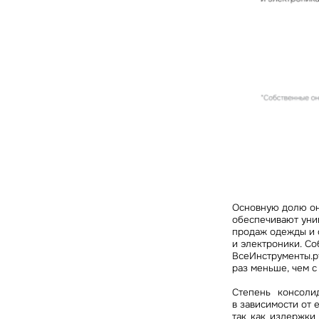
Основную долю он
обеспечивают унив
продаж одежды и 
и электроники. Со
ВсеИнструменты.ру,
раз меньше, чем с
Степень консоли
в зависимости от 
так как издержки