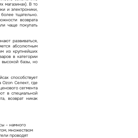
х магазинах). В то
ки и электроники,
 более тщательно.
можности возврата
али чаще покупать
нают развиваться,
яется абсолютным
ом из крупнейших
варов в категории
 высокой базы, но
сах способствует
а Ozon Селект, где
ценового сегмента
ают в специальной
а, возврат никак
сы – намного
том, множеством
тели проводят