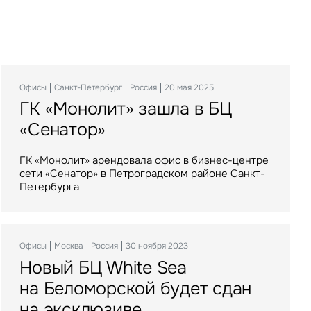
Офисы
Склады
Инвестиции
Санкт-Петербург
Алматы
Москва
Казахстан
Россия
Россия
18 июля 2025
15 июня 2023
20 мая 2025
ГК «Монолит» зашла в БЦ
Российский маркетплейс
KazanExpress продает свой
«Сенатор»
арендовал склад на юге
фулфилмент-центр
Казахстана
девелоперу UD Group
ГК «Монолит» арендовала офис в бизнес-центре
сети «Сенатор» в Петроградском районе Санкт-
Компания IBC Real Estate выступила
После продажи склада KazanExpress останется
Петербурга
консультантом сделки по аренде в Шымкенте
его долгосрочным арендатором, а UD Group
складского помещения для крупнейшего
обеспечит управление объектом
маркетплейса
Офисы
Москва
Россия
30 ноября 2023
Новый БЦ White Sea
Инвестиции
Санкт-Петербург
Россия
03 февраля 2023
Склады
Москва
Россия
24 апреля 2025
на Беломорской будет сдан
Balchug Capital выкупил
В «Трилоджи Парк Томилино»
на эксклюзиве
у иностранных акционеров