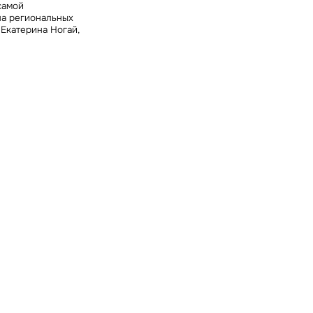
самой
на региональных
т
Екатерина Ногай,