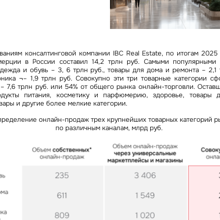
Сейчас
По времени
Отправить
я на кнопку «Отправить», вы даете свое согласие на обработку и использование ваших
персональ
ваниям консалтинговой компании IBC Real Estate, по итогам 2025
х
мерции в России составил 14,2 трлн руб. Самыми популярными 
дежда и обувь – 3, 6 трлн руб., товары для дома и ремонта – 2,1 
оника ¬– 1,9 трлн руб. Совокупно эти три товарные категории с
 7,6 трлн руб. или 54% от общего рынка онлайн-торговли. Оставш
дукты питания, косметику и парфюмерию, здоровье, товары д
овары и другие более мелкие категории.
пределение онлайн-продаж трех крупнейших товарных категорий р
по различным каналам, млрд руб.