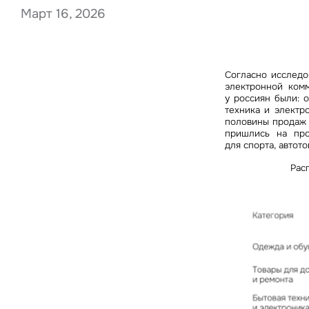
Март 16, 2026
Нажима
Согласно исследо
данны
электронной ком
у россиян были: о
техника и электр
половины продаж –
пришлись на про
для спорта, автот
Рас