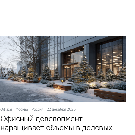
править
у «Отправить», вы даете свое
ете свое согласие
ботку и использование ваших
персональных данных
ных
нных
льства
Офисы
Склады
Ритейл
Гостиницы
Инвестиции
Москва
Москва
Москва
Москва
Москва
Россия
Россия
Россия
Россия
Россия
22 декабря 2025
03 апреля 2026
25 февраля 2026
19 мая 2026
21 апреля 2026
Офисный девелопмент
Регионы приросли складами
Кто продает на маркетплейсах
Гости столицы идут на неделю
Инвесторы присмотрелись
наращивает объемы в деловых
к регионам
Топ-10 крупнейших складских объектов, введенных
Команда IBC Real Estate сформировала топ-10
За 7 лет, с 2018 года, продолжительность проживания