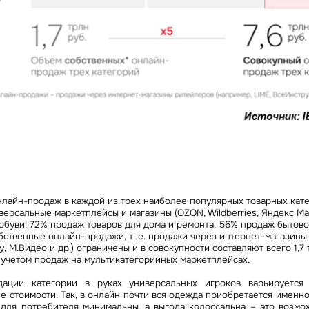
лайн-продаж в каждой из трех наиболее популярных товарных кат
ерсальные маркетплейсы и магазины (OZON, Wildberries, Яндекс Мар
обуви, 72% продаж товаров для дома и ремонта, 56% продаж бытово
бственные онлайн-продажи, т. е. продажи через интернет-магазины 
 М.Видео и др.) ограничены и в совокупности составляют всего 1,7 т
 учетом продаж на мультикатегорийных маркетплейсах.
дации категории в руках универсальных игроков варьируется
ее стоимости. Так, в онлайн почти вся одежда приобретается именн
 для потребителя минимальны, а выгода колоссальна – это возмо