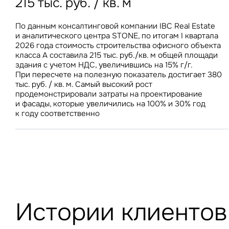
215 тыс. руб. / кв. м
остановила рост
на номер в Москве снизилась на 6% г/г, тогда как
86% россиян покупают готовую еду, 36% приобретают
В I квартале 2026 года СЧА розничных ЗПИФ
в аналогичном периоде годом ранее демонстрировала
ее один раз в неделю и чаще
увеличилась на 28 млрд руб., а объем недвижимости –
прирост в 10%
По данным консалтинговой компании IBC Real Estate
Стоимость строительства складов в Центральном
на 163 тыс. кв. м, против 44 млрд руб. и 563 тыс. кв. м
и аналитического центра STONE, по итогам I квартала
федеральном округе за год увеличилась всего на 1,9% –
недвижимости за аналогичный период прошлого года
2026 года стоимость строительства офисного объекта
до 69 100 руб./кв. м. В условиях роста вакантного
класса А составила 215 тыс. руб./кв. м общей площади
предложения на складском рынке стабилизация затрат
здания с учетом НДС, увеличившись на 15% г/г.
на строительство будет способствовать дальнейшему
При пересчете на полезную показатель достигает 380
снижению ставок аренды
тыс. руб. / кв. м. Самый высокий рост
продемонстрировали затраты на проектирование
и фасады, которые увеличились на 100% и 30% год
к году соответственно
Истории клиентов