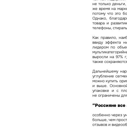
не только деньги,
же время на марк
потому что это б
Однако, благодар
товара и развити
телефоны, стирал
Как правило, наи
ввиду эффекта н
лидером по объе
мультикатегорийн
выросли на 97% г
также сохраняются
Дальнейшему нар
углубление сегмен
можно купить ори
и выше. Основной
упаковке и с пл
не ограничены дл
“Россияне все
особенно через у
больше, чем прос
отзывов и видеооб