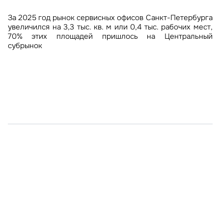
Объем строительства низкотемпературных складов
Уровень вакантности в Столешниковом переулке,
Более половины крупнейших яхт-клубов России
В январе-марте 2026 года почти 60% инвестиций
За 2025 год рынок сервисных офисов Санкт-Петербурга
в Московском регионе вырос за год в 5 раз и достиг 275
одной из центральных торговых улиц Москвы,
приходится на 6 регионов – это 27 проектов из 52, но
в недвижимость Санкт-Петербурга пришлось на жилой
увеличился на 3,3 тыс. кв. м или 0,4 тыс. рабочих мест,
тыс. кв. м
снизилась за год почти в два раза – с 24% до 10%, что
лишь в 16 из них предоставляются услуги средств
сегмент
70% этих площадей пришлось на Центральный
связано с открытием флагманов ряда крупных
размещения
субрынок
российских ритейлеров