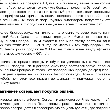
 но и время (на поездку в ТЦ, поиск и примерку вещей в нескольки
етплейсах покупается только чуть больше половины бытовой техни
олее дорогостоящие товары и к их выбору потребители относятся
я верификации оригинальности, предоставлению гарантий, воз
ю официальных shop-in-shop крупных ритейлеров, покупатели ст
ьные машины и холодильники на универсальных маркетплейсах.
более быстрорастущими являются категории, которые только начи
изкой базы. Однако категория «одежда и обувь» не только явл
му онлайн-продаж, но и входит в топ-5 по темпу роста на одн
ых маркетплейсов – OZON, где по итогам 2025 года продажи то
/г. Темпы роста продаж на Wildberries хоть и ниже ввиду эффекта
 на высоком уровне – 66% г/г.
ащиванию продаж одежды и обуви на универсальных маркетплей
тации продаж. Так, в декабре 2025 года состоялся запуск сервис
гинальные брендовые товары от проверенных продавцов среднего 
 акцент сделан на российских fashion-брендах. Товары приезж
омбой, при этом все привычные функции – примерка, постоплат
я покупателя.
 активнее совершают покупки онлайн,
ниверсальные платформы. Сегодня мультикатегорийные маркетплей
то место для шоппинга. Приложения игроков с широким ассортимен
зоров превращается в своеобразную социальную сеть, где потреби