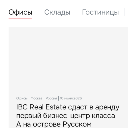
Офисы
Склады
Гостиницы
Офисы
Склады
Гостиницы
Инвестиции
Актуальные
Москва
Москва
Москва
21 мая 2026
Москва
Россия
Россия
Россия
Россия
10 июня 2026
10 декабря 2025
18 ноября 2025
22 мая 2025
IBC Real Estate сдаст в аренду
FFF group – новый резидент
Новый Crocus Fitness
Один из крупнейших
«Солнце Москвы», ВДНХ
первый бизнес-центр класса
«Атлант-Парк»
Петровский парк откроется
гостиничных комплексов
Оценка достижимых доходных показателей
А на острове Русском
в отеле Hyatt Regency
Подмосковья перешел
колеса обозрения «Солнце Москвы», ВДНХ