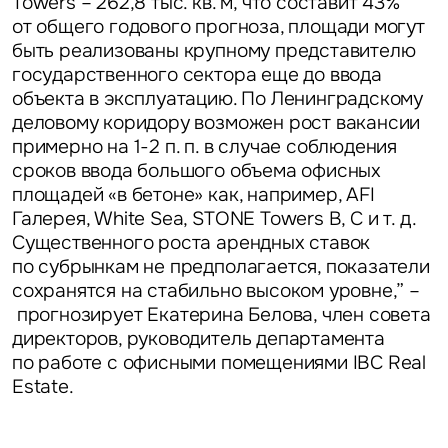
Towers – 262,8 тыс. кв. м, что составит 43%
от общего годового прогноза, площади могут
быть реализованы крупному представителю
государственного сектора еще до ввода
Это обязательное поле
объекта в эксплуатацию. По Ленинградскому
Отправить
деловому коридору возможен рост вакансии
примерно на 1-2 п. п. в случае соблюдения
Нажимая на кнопку «Отправить», вы даете свое согласие
сроков ввода большого объема офисных
на обработку и использование ваших персональных данных
персональных данных
площадей «в бетоне» как, например, AFI
Галерея, White Sea, STONE Towers B, C и т. д.
Существенного роста арендных ставок
по субрынкам не предполагается, показатели
сохранятся на стабильно высоком уровне,” –
прогнозирует
Екатерина Белова, член совета
директоров, руководитель департамента
по работе с офисными помещениями IBC Real
Estate.