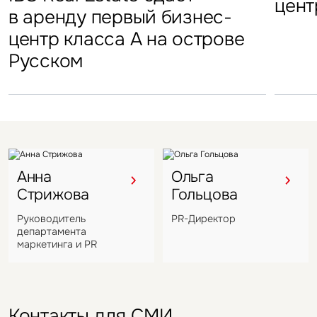
«Атлант-Парк»
цент
стал
в аренду первый бизнес-
Петровский парк откроется
гостиничных комплексов
марк
центр класса А на острове
в отеле Hyatt Regency
Подмосковья перешел
в Во
Русском
под управление компании
VIZANT
Анна
Ольга
Стрижова
Гольцова
Руководитель
PR-Директор
департамента
маркетинга и PR
Контакты для СМИ