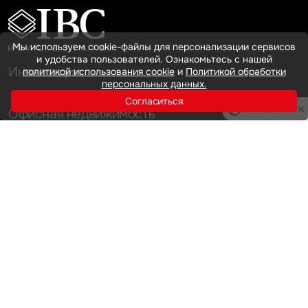
Мы используем cookie-файлы для персонализации сервисов
и удобства пользователей. Ознакомьтесь с нашей
Инвестиции
политикой использования cookie
и
Политикой обработки
персональных данных.
Согласиться
Privacy notice
Офисная недвижимость
Аренда
Продажа
Индустриальная недвижимость
Аренда
Продажа
Услуги
Инвестиции
Земельные активы и девелопмент
Брокеридж
О нас
Офисная недвижимость