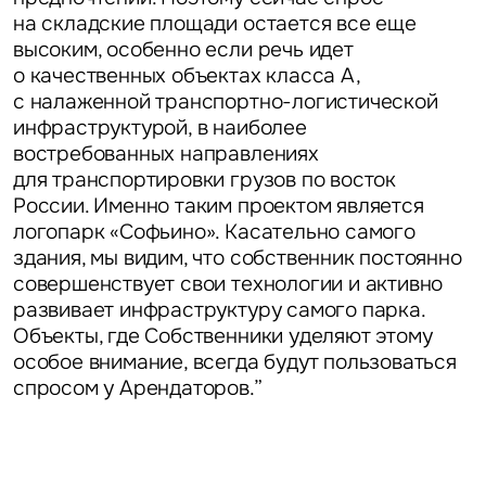
на складские площади остается все еще
высоким, особенно если речь идет
о качественных объектах класса А,
Это обязательное поле
Вопрос
с налаженной транспортно-логистической
инфраструктурой, в наиболее
Это обязательное поле
востребованных направлениях
Предложение
для транспортировки грузов по восток
России. Именно таким проектом является
Это обязательное поле
Жалоба
логопарк «Софьино». Касательно самого
здания, мы видим, что собственник постоянно
совершенствует свои технологии и активно
Уведомления
развивает инфраструктуру самого парка.
Объекты, где Собственники уделяют этому
Объявление
особое внимание, всегда будут пользоваться
спросом у Арендаторов.”