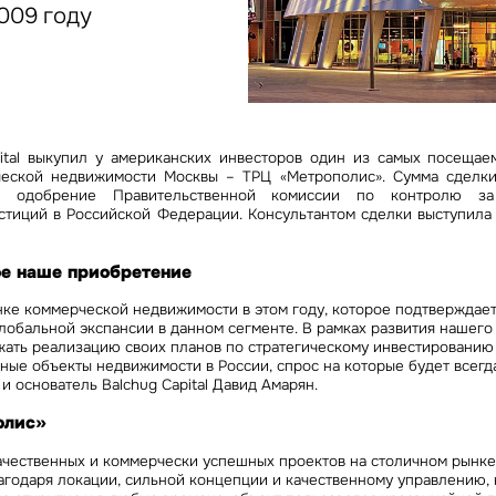
Сейчас
По времени
2009 году
Отправить
я на кнопку «Отправить», вы даете свое согласие на обработку и использование ваших
персональ
х
ital выкупил у американских инвесторов один из самых посеща
еской недвижимости Москвы – ТРЦ «Метрополис». Сумма сделки
а одобрение Правительственной комиссии по контролю за
стиций в Российской Федерации. Консультантом сделки выступила 
ое наше приобретение
нке коммерческой недвижимости в этом году, которое подтверждае
лобальной экспансии в данном сегменте. В рамках развития нашег
ать реализацию своих планов по стратегическому инвестированию
ные объекты недвижимости в России, спрос на которые будет всегда
 и основатель Balchug Capital Давид Амарян
.
олис»
качественных и коммерчески успешных проектов на столичном рынке
агодаря локации, сильной концепции и качественному управлению,