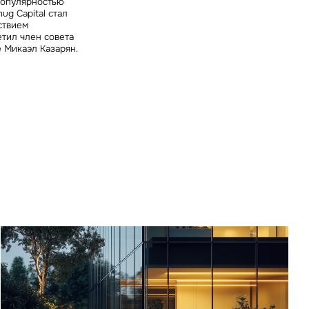
 популярностью
g Capital стал
ствием
етил
член совета
e Микаэл Казарян
.