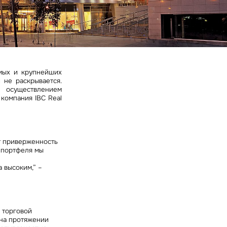
ных
емых и крупнейших
 не раскрывается.
 осуществлением
компания IBC Real
т приверженность
о портфеля мы
 высоким,” –
 торговой
 на протяжении