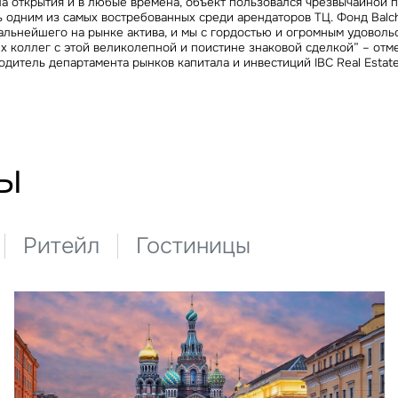
ла открытия и в любые времена, объект пользовался чрезвычайной
 одним из самых востребованных среди арендаторов ТЦ. Фонд Balchu
льнейшего на рынке актива, и мы с гордостью и огромным удоволь
х коллег с этой великолепной и поистине знаковой сделкой” – отм
одитель департамента рынков капитала и инвестиций IBC Real Estat
ы
Ритейл
Гостиницы