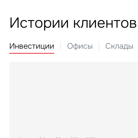
Алматы
Офисы
Подписаться
Нажима
данны
Стрит-ритейл
Это обязательное поле
Истории клиентов
Отели
Инвестиции
Офисы
Склады