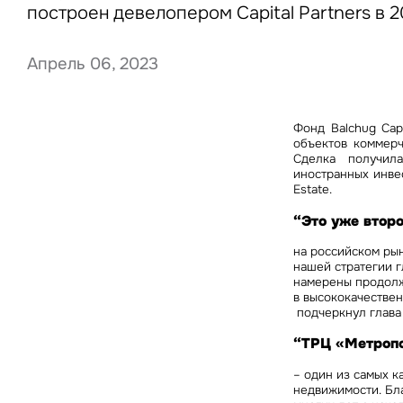
построен девелопером Capital Partners в 
Апрель 06, 2023
Нажима
данны
Фонд Balchug Cap
объектов коммерч
Сделка получил
иностранных инве
Estate.
“Это уже втор
на российском ры
нашей стратегии г
намерены продолж
в высококачествен
подчеркнул
глава
“ТРЦ «Метроп
– один из самых 
недвижимости. Бл