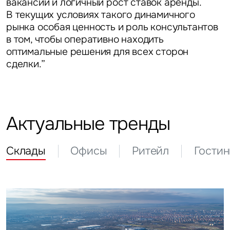
вакансии и логичный рост ставок аренды.
В текущих условиях такого динамичного
Задайте свой вопрос
рынка особая ценность и роль консультантов
в том, чтобы оперативно находить
оптимальные решения для всех сторон
сделки.”
Это обязательное поле
Вопрос
Актуальные тренды
Это обязательное поле
Предложение
Склады
Офисы
Ритейл
Гости
Это обязательное поле
Жалоба
Уведомления
Объявление