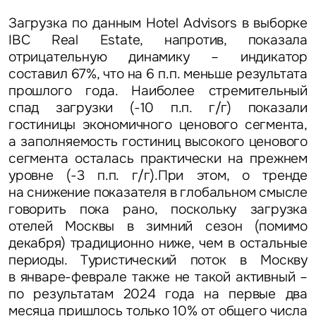
Загрузка по данным Hotel Advisors в выборке
IBC Real Estate, напротив, показала
отрицательную динамику – индикатор
составил 67%, что на 6 п.п. меньше результата
прошлого года. Наиболее стремительный
спад загрузки (-10 п.п. г/г) показали
гостиницы экономичного ценового сегмента,
а заполняемость гостиниц высокого ценового
сегмента осталась практически на прежнем
уровне (-3 п.п. г/г).При этом, о тренде
на снижение показателя в глобальном смысле
говорить пока рано, поскольку загрузка
отелей Москвы в зимний сезон (помимо
декабря) традиционно ниже, чем в остальные
Задайте свой вопрос
периоды. Туристический поток в Москву
в январе-феврале также не такой активный –
по результатам 2024 года на первые два
месяца пришлось только 10% от общего числа