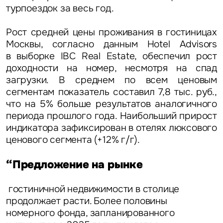
турпоездок за весь год.
Рост средней цены проживания в гостиницах
Это обязательное поле
Вопрос
Москвы, согласно данным Hotel Advisors
в выборке IBC Real Estate, обеспечил рост
Это обязательное поле
доходности на номер, несмотря на спад
Предложение
загрузки. В среднем по всем ценовым
сегментам показатель составил 7,8 тыс. руб.,
Это обязательное поле
Жалоба
что на 5% больше результатов аналогичного
периода прошлого года. Наибольший прирост
индикатора зафиксирован в отелях люксового
Уведомления
ценового сегмента (+12% г/г).
Объявление
“Предложение на рынке
гостиничной недвижимости в столице
продолжает расти. Более половины
номерного фонда, запланированного