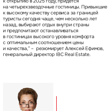
к открытию в 2025 году, придется
Это обязательное поле
на четырехзвездочные гостиницы. Привыкшие
Отправить
к высокому качеству сервиса за границей
туристы сегодня чаще, чем несколько лет
Нажимая на кнопку «Отправить», вы даете свое согласие
назад, выбирают отдых внутри страны
на обработку и использование ваших персональных данных
персональных данных
и предпочитают останавливаться
в гостиницах высокого уровня комфорта
с оптимальным соотношением цены
и качества,” – резюмирует
Алексей Ефимов,
генеральный директор IBC Real Estate.