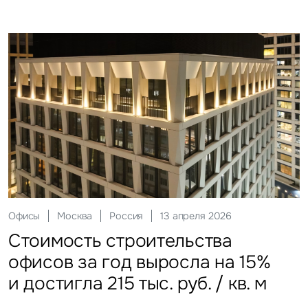
Склады
Москва
Россия
12 мая 2026
Инвестиции
Москва
Россия
29 мая 2026
Ритейл
Гостиницы
Москва
Москва
Россия
Россия
20 июля 2026
27 июля 2026
Офисы
Москва
Россия
13 апреля 2026
Стоимость строительства
ЗПИФы недвижимости
Более трети россиян
Столичные отели стали
Стоимость строительства
складских объектов практически
замедлили темп
еженедельно покупают готовую
доступнее
офисов за год выросла на 15%
остановила рост
еду
и достигла 215 тыс. руб. / кв. м