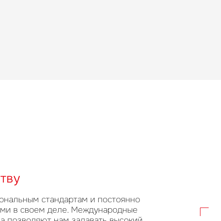
тву
ональным стандартам и постоянно
ими в своем деле. Международные
за позволяют нам задавать высокий