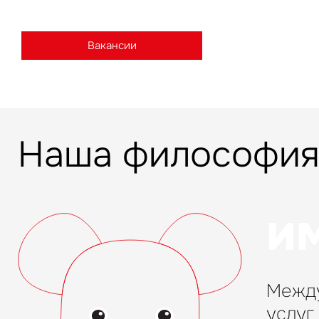
в России и странах СНГ
Вакансии
Наша философи
И
Между
услуг