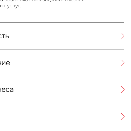
ых услуг.
сть
ние
неса