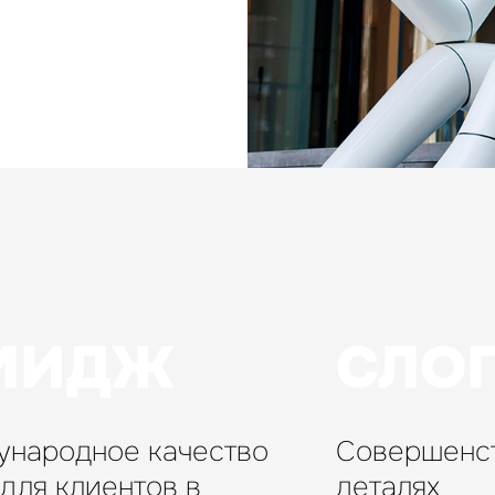
я
МИДЖ
СЛО
народное качество
Совершенс
 для клиентов в
деталях