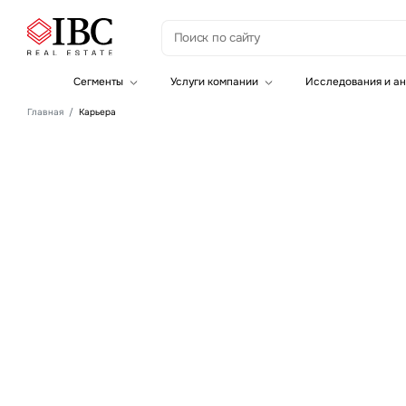
Сегменты
Услуги компании
Исследования и ан
Офисная недвижимость
Инвестиции
Главная
Карьера
Складская недвижимость
Земельные активы и девелопмент
Инвестиционные активы
Брокеридж
Офисная недвижимость
Складская недвижимость
Торговая недвижимость
Карьерные персп
Стратегический консалтинг
Исследования и аналитика
Оценка
в лидирующей
Управление проектами строительства
консалтинговой к
Наша команда предоставляет широкий спектр професс
услуг собственникам недвижимости, арендаторам и инв