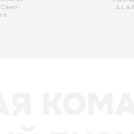
 Санкт-
JLL в 
рге
АЯ КОМ