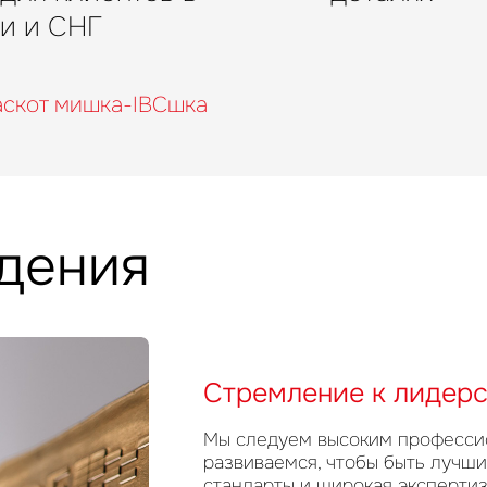
и и СНГ
аскот мишка-IBCшка
дения
Стремление к лидерс
Мы следуем высоким професси
развиваемся, чтобы быть лучш
стандарты и широкая эксперти