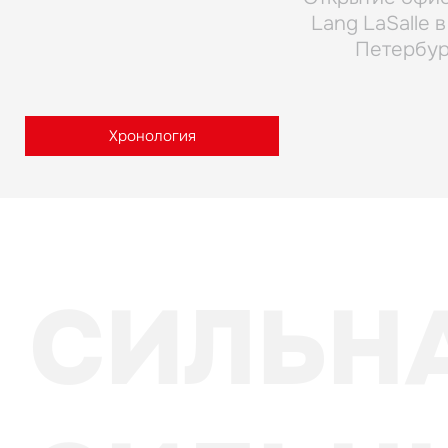
Lang LaSalle в
Петербу
Хронология
СИЛЬН