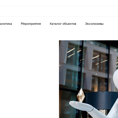
алитика
Мероприятия
Каталог объектов
Эксклюзивы
ективы
омпании
иональных
есторам