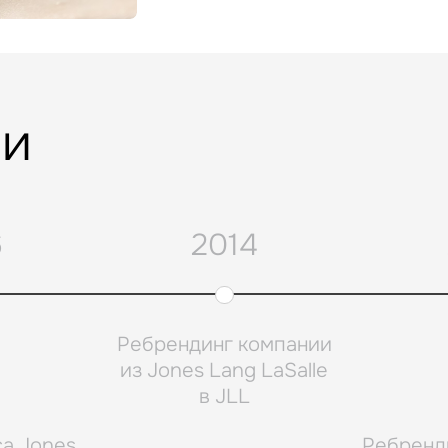
ии
6
2014
Ребрендинг компании
из Jones Lang LaSalle
в JLL
а Jones
Ребренд