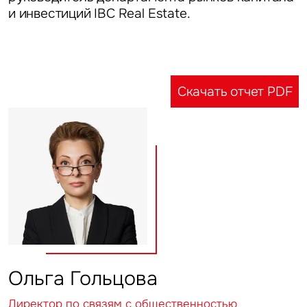
и инвестиций IBC Real Estate.
Это обязательное поле
Предложение
Это обязательное поле
Жалоба
Скачать отчет PDF
Уведомления
Объявление
Это обязательное поле
Отправить
Ольга Гольцова
Директор по связям с общественностью
Нажимая на кнопку «Отправить», вы даете свое согласие