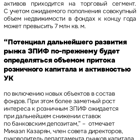
активов приходится на торговый сегмент.
С учетом ожидаемого пополнения совокупный
объем недвижимости в фондах к концу года
может превысить 7 млн кв. м.
“Потенциал дальнейшего развития
рынка ЗПИФ по-прежнему будет
определяться объемом притока
розничного капитала и активностью
УК
Задайте свой вопрос
по включению новых объектов в состав
фондов. При этом более заметный рост
интереса к розничным ЗПИФ ожидается
при дальнейшем снижении ставок
по банковским депозитам,” – отмечает
Микаэл Казарян, член совета директоров,
Это обязательное поле
руководитель департамента рынков капитала
Вопрос