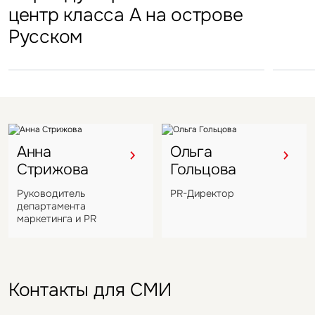
центр класса А на острове
в отеле Hyatt Regency
Подмосковья перешел
в Во
Русском
под управление компании
VIZANT
Анна
Ольга
Стрижова
Гольцова
Руководитель
PR-Директор
департамента
маркетинга и PR
Контакты для СМИ