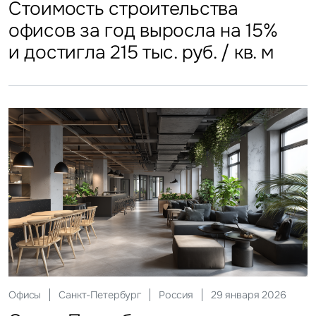
Стоимость строительства
ЗПИФы недвижимости
Более трети россиян
Столичные отели стали
Стоимость строительства
складских объектов практически
замедлили темп
еженедельно покупают готовую
доступнее
офисов за год выросла на 15%
остановила рост
еду
и достигла 215 тыс. руб. / кв. м
Склады
Москва
Россия
17 марта 2026
Ритейл
Москва
Россия
08 июня 2026
Офисы
Санкт-Петербург
Россия
29 января 2026
Москва приросла
Инвестиции
Санкт-Петербург
Россия
23 апреля 2026