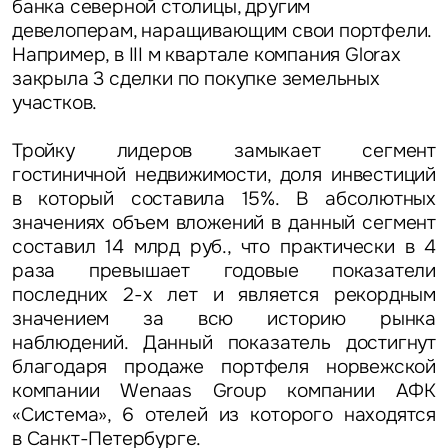
банка северной столицы, другим
девелоперам, наращивающим свои портфели.
Например, в III м квартале компания Glorax
закрыла 3 сделки по покупке земельных
участков.
Тройку лидеров замыкает сегмент
гостиничной недвижимости, доля инвестиций
в который составила 15%.
В абсолютных
значениях объем вложений в данный сегмент
составил
14 млрд руб.,
что практически в 4
раза превышает годовые показатели
последних 2-х лет и является рекордным
значением за всю историю рынка
наблюдений. Данный показатель достигнут
благодаря продаже портфеля норвежской
компании Wenaas Group компании АФК
«Система», 6 отелей из которого находятся
Задайте свой вопрос
в Санкт-Петербурге.