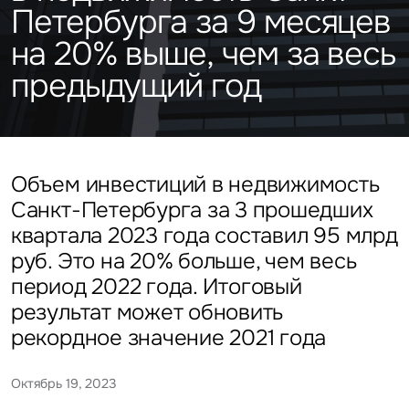
Подписаться
Каталог объектов
Петербурга за 9 месяцев
Алматы
данных
Брокеридж
Стратегический консалтинг
Офисы
на 20% выше, чем за весь
Исследования и аналитика
Нажимая на кнопку
«Отправить», вы даете свое
Стрит-ритейл
Оценка
предыдущий год
Эксклюзивы
Стратегический консалтинг
согласие на обработку
Управление проектами строительства
и использование ваших
Отели
Это обязательное поле
персональных данных
Это обязательное поле
Исследования и аналитика
Введен неверный формат
О нас
Сейчас
По времени
Объем инвестиций в недвижимость
Это обязательное поле
Оценка
Санкт-Петербурга за 3 прошедших
Новости
Отправить
Отправить
квартала 2023 года составил 95 млрд
Управление проектами
руб. Это на 20% больше, чем весь
Карьера
строительства
Нажимая на кнопку «Отправить», вы даете свое согласие
Нажимая на кнопку «Отправить», вы даете свое
период 2022 года. Итоговый
на обработку и использование ваших
персональных данных
согласие на обработку и использование ваших
результат может обновить
персональных данных
рекордное значение 2021 года
Контакты
Октябрь 19, 2023