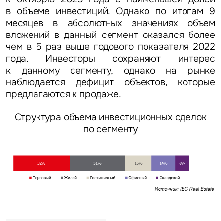
в объеме инвестиций.
Однако по итогам
9
месяцев
в абсолютных значениях объем
Это обязательное поле
вложений в данный сегмент оказался более
Отправить
чем
в 5 раз выше годового показателя 2022
года
. Инвесторы сохраняют интерес
Нажимая на кнопку «Отправить», вы даете свое согласие
к данному сегменту, однако на рынке
на обработку и использование ваших персональных данных
наблюдается дефицит объектов, которые
персональных данных
предлагаются к продаже.
Структура объема инвестиционных сделок
по сегменту