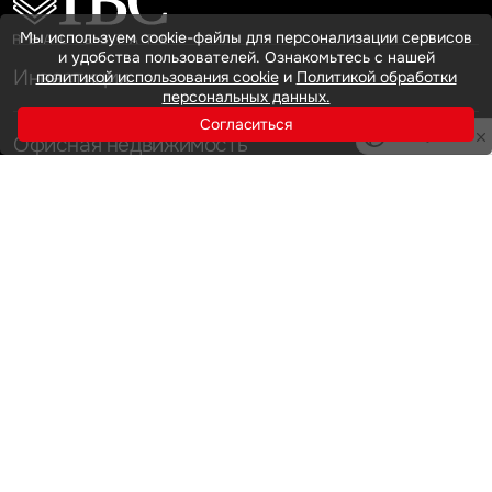
Мы используем cookie-файлы для персонализации сервисов
и удобства пользователей. Ознакомьтесь с нашей
Инвестиции
политикой использования cookie
и
Политикой обработки
персональных данных.
Согласиться
Privacy notice
Офисная недвижимость
Аренда
Продажа
Индустриальная недвижимость
Аренда
Продажа
Услуги
Инвестиции
Земельные активы и девелопмент
Брокеридж
О нас
Офисная недвижимость
Складская недвижимость
Торговая недвижимость
Карьера