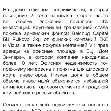
На долю офисной недвижимости, которая
последние 2 года занимала второе место
по объему вложений, пришлось 14%
инвестиций.
Крупнейшей транзакцией стала
Это обязательное поле
покупка армянским фондом Balchug Capital
Вопрос
БЦ Pulkovo Sky от финских компаний EKE
и Vicus; а также покупка компанией VK прав
Это обязательное поле
Предложение
аренды на офисные площади в БЦ «Дом
Зингера», в котором компания находилась
Это обязательное поле
более 10 лет. Офисная недвижимость по-
Жалоба
прежнему интересна и понятна для широкого
круга инвесторов. Низкая доля в общем
Уведомления
объеме инвестиций объясняется небывалой
активностью в торговом сегменте и продажей
крупнейших торговых объектов.
Объявление
Сегмент складской недвижимости подошел
к октябрю 2023 года с наименьшей долей