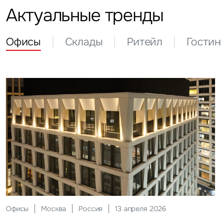
Актуальные тренды
Офисы
Склады
Ритейл
Гости
Склады
Москва
Россия
12 мая 2026
Инвестиции
Москва
Россия
29 мая 2026
Ритейл
Гостиницы
Москва
Москва
Россия
Россия
20 июля 2026
27 июля 2026
Офисы
Москва
Россия
13 апреля 2026