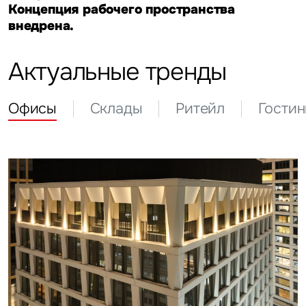
Концепция рабочего пространства
внедрена.
Актуальные тренды
Офисы
Склады
Ритейл
Гости
Задайте свой вопрос
Это обязательное поле
Вопрос
Это обязательное поле