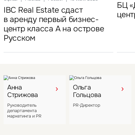
FFF group – новый резидент
«Солнце Москвы», ВДНХ
БЦ «
Торг
IBC Real Estate сдаст
Новый Crocus Fitness
Один из крупнейших
Кру
«Атлант-Парк»
цент
стал
в аренду первый бизнес-
Петровский парк откроется
гостиничных комплексов
марк
центр класса А на острове
в отеле Hyatt Regency
Подмосковья перешел
в Во
Русском
под управление компании
VIZANT
Анна
Ольга
Стрижова
Гольцова
Руководитель
PR-Директор
департамента
маркетинга и PR