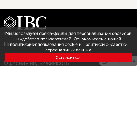
Мы используем cookie-файлы для персонализации сервисов
и удобства пользователей. Ознакомьтесь с нашей
Инвестиции
политикой использования cookie
и
Политикой обработки
персональных данных.
Согласиться
Офисная недвижимость
Privacy notice
Аренда
Продажа
Индустриальная недвижимость
Аренда
Продажа
Услуги
Инвестиции
Земельные активы и девелопмент