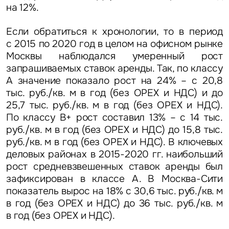
на 12%.
Если обратиться к хронологии, то в период
с 2015 по 2020 год в целом на офисном рынке
Москвы наблюдался умеренный рост
запрашиваемых ставок аренды. Так, по классу
А значение показало рост на 24% – с 20,8
тыс. руб./кв. м в год (без OPEX и НДС) и до
25,7 тыс. руб./кв. м в год (без OPEX и НДС).
По классу В+ рост составил 13% – с 14 тыс.
руб./кв. м в год (без OPEX и НДС) до 15,8 тыс.
руб./кв. м в год (без OPEX и НДС). В ключевых
деловых районах в 2015-2020 гг. наибольший
рост средневзвешенных ставок аренды был
Задайте свой вопрос
зафиксирован в классе А. В Москва-Сити
показатель вырос на 18% с 30,6 тыс. руб./кв. м
в год (без OPEX и НДС) до 36 тыс. руб./кв. м
в год (без OPEX и НДС).