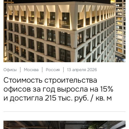
Склады
Москва
Россия
12 мая 2026
Инвестиции
Москва
Россия
29 мая 2026
Ритейл
Гостиницы
Москва
Москва
Россия
Россия
20 июля 2026
27 июля 2026
Офисы
Москва
Россия
13 апреля 2026
Стоимость строительства
ЗПИФы недвижимости
Более трети россиян
Столичные отели стали
Стоимость строительства
складских объектов практически
замедлили темп
еженедельно покупают готовую
доступнее
офисов за год выросла на 15%
остановила рост
еду
и достигла 215 тыс. руб. / кв. м