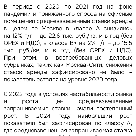
В период с 2020 по 2021 год на фоне
Это обязательное поле
пандемии и пониженного спроса на офисные
Вопрос
помещения средневзвешенные ставки аренды
в целом по Москве в классе А снизились
Это обязательное поле
Предложение
на 12% г/г – до 22,6 тыс. руб./кв. м в год (без
OPEX и НДС), в классе В+ на 2% г/г – до 15,5
Это обязательное поле
тыс. руб./кв. м в год (без OPEX и НДС).
Жалоба
При этом, в востребованных деловых
субрынках, таких как Москва-Сити, снижения
Уведомления
ставок аренды зафиксировано не было –
показатель остался на уровне 2020 года.
Объявление
С 2022 года в условиях нестабильности рынка
и роста цен средневзвешенные
запрашиваемые ставки начали постепенный
рост. В 2024 году наибольший рост
показателя был зафиксирован по классу А,
Это обязательное поле
где средневзвешенная запрашиваемая ставка
Отправить