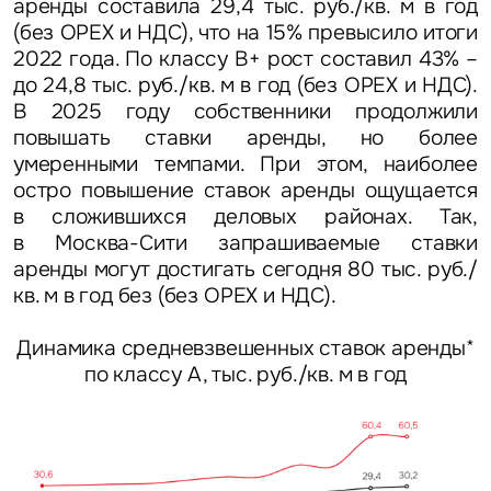
аренды составила 29,4 тыс. руб./кв. м в год
(без OPEX и НДС), что на 15% превысило итоги
Нажимая на кнопку «Отправить», вы даете свое согласие
2022 года. По классу В+ рост составил 43% –
на обработку и использование ваших персональных данных
до 24,8 тыс. руб./кв. м в год (без OPEX и НДС).
персональных данных
В 2025 году собственники продолжили
повышать ставки аренды, но более
умеренными темпами. При этом, наиболее
остро повышение ставок аренды ощущается
в сложившихся деловых районах. Так,
в Москва-Сити запрашиваемые ставки
аренды могут достигать сегодня 80 тыс. руб./
кв. м в год без (без OPEX и НДС).
Динамика средневзвешенных ставок аренды*
по классу А, тыс. руб./кв. м в год