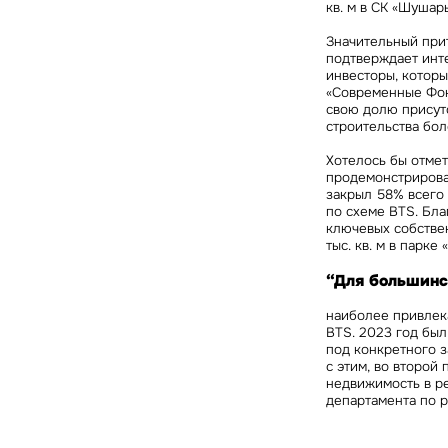
кв. м в СК «Шушар
Значительный при
подтверждает инт
инвесторы, котор
«Современные Фонд
свою долю присут
строительства боле
Хотелось бы отмет
продемонстрировал
закрыл 58% всего 
по схеме BTS. Бл
ключевых собствен
тыс. кв. м в парке 
“Для большинс
наиболее привлек
BTS. 2023 год был
под конкретного з
с этим, во второ
недвижимость в р
департамента по 