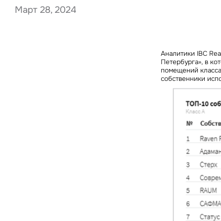
Март 28, 2024
Нажима
Аналитики IBC Rea
данны
Петербурга», в ко
помещений класса 
собственники исп