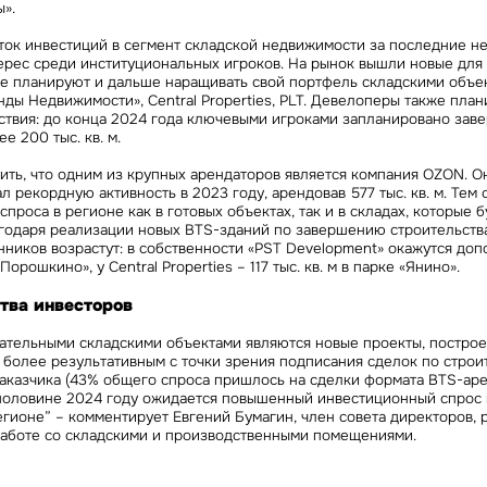
ы».
ток инвестиций в сегмент складской недвижимости за последние не
ерес среди институциональных игроков. На рынок вышли новые для
ые планируют и дальше наращивать свой портфель складскими объе
ы Недвижимости», Central Properties, PLT. Девелоперы также пла
ствия: до конца 2024 года ключевыми игроками запланировано зав
е 200 тыс. кв. м.
ить, что одним из крупных арендаторов является компания OZON. 
 рекордную активность в 2023 году, арендовав 577 тыс. кв. м. Тем
спроса в регионе как в готовых объектах, так и в складах, которые 
агодаря реализации новых BTS-зданий по завершению строительств
ников возрастут: в собственности «PST Development» окажутся доп
«Порошкино», у Central Properties – 117 тыс. кв. м в парке «Янино».
тва инвесторов
ательными складскими объектами являются новые проекты, постро
 более результативным с точки зрения подписания сделок по строи
аказчика (43% общего спроса пришлось на сделки формата BTS-арен
й половине 2024 году ожидается повышенный инвестиционный спрос
егионе” – комментирует
Евгений Бумагин, член совета директоров, 
работе со складскими и производственными помещениями.