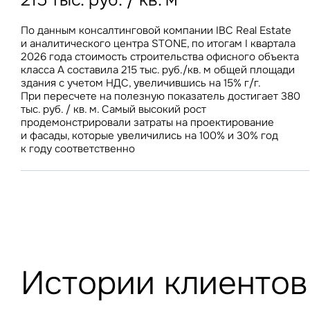
215 тыс. руб. / кв. м
остановила рост
на номер в Москве снизилась на 6% г/г, тогда как
86% россиян покупают готовую еду, 36% приобретают
В I квартале 2026 года СЧА розничных ЗПИФ
в аналогичном периоде годом ранее демонстрировала
ее один раз в неделю и чаще
увеличилась на 28 млрд руб., а объем недвижимости –
прирост в 10%
По данным консалтинговой компании IBC Real Estate
Стоимость строительства складов в Центральном
на 163 тыс. кв. м, против 44 млрд руб. и 563 тыс. кв. м
и аналитического центра STONE, по итогам I квартала
федеральном округе за год увеличилась всего на 1,9% –
недвижимости за аналогичный период прошлого года
2026 года стоимость строительства офисного объекта
до 69 100 руб./кв. м. В условиях роста вакантного
класса А составила 215 тыс. руб./кв. м общей площади
предложения на складском рынке стабилизация затрат
здания с учетом НДС, увеличившись на 15% г/г.
на строительство будет способствовать дальнейшему
При пересчете на полезную показатель достигает 380
снижению ставок аренды
тыс. руб. / кв. м. Самый высокий рост
продемонстрировали затраты на проектирование
и фасады, которые увеличились на 100% и 30% год
к году соответственно
Истории клиентов