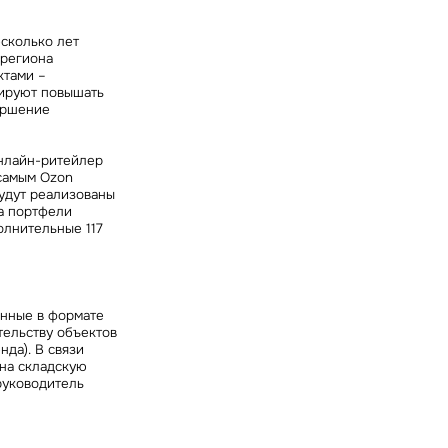
сколько лет
 региона
ктами –
нируют повышать
ершение
Онлайн-ритейлер
 самым Ozon
будут реализованы
а портфели
олнительные 117
енные в формате
тельству объектов
да). В связи
 на складскую
руководитель