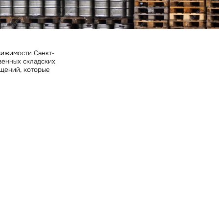
ных
вижимости Санкт-
венных складских
ещений, которые