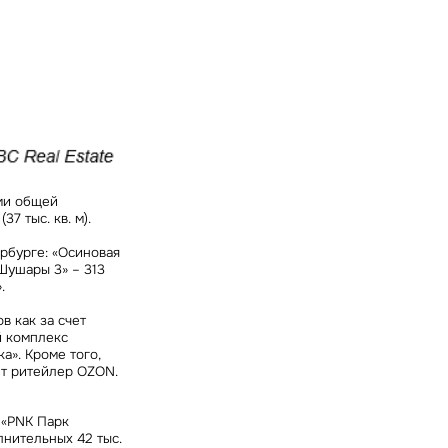
ми общей
37 тыс. кв. м).
рбурге: «Осиновая
 Шушары 3» – 313
.
 как за счет
й комплекс
а». Кроме того,
ет ритейлер ОZON.
 «PNK Парк
лнительных 42 тыс.