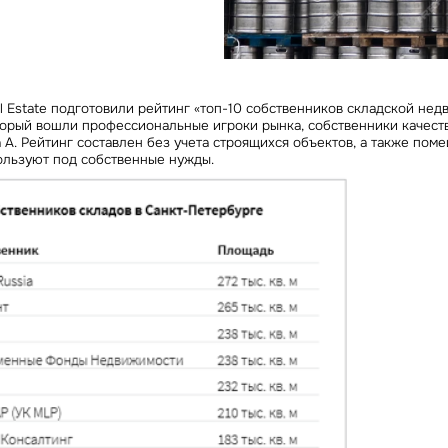
Сейчас
По времени
Отправить
я на кнопку «Отправить», вы даете свое согласие на обработку и использование ваших
персональ
l Estate подготовили рейтинг «топ-10 собственников складской нед
х
торый вошли профессиональные игроки рынка, собственники качест
А. Рейтинг составлен без учета строящихся объектов, а также пом
ользуют под собственные нужды.