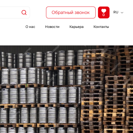
Обратный звонок
RU
0
KZ
EN
О нас
Новости
Карьера
Контакты
CH