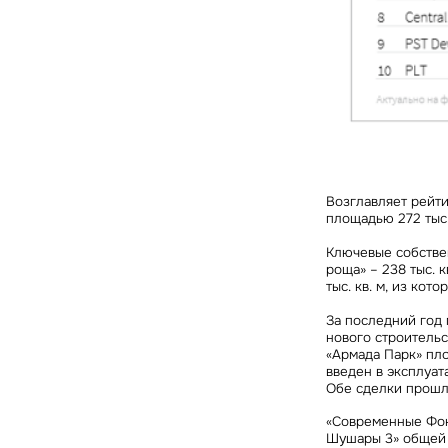
Возглавляет рейт
площадью 272 тыс. к
Ключевые собстве
роща» – 238 тыс. к
тыс. кв. м, из ко
За последний год
нового строительс
«Армада Парк» пло
введен в эксплуат
Обе сделки прошли
«Современные Фон
Шушары 3» общей п