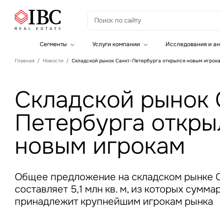
З
Сегменты
Услуги компании
Исследования и ан
Офисная недвижимость
Инвестиции
Главная
Новости
Складской рынок Санкт-Петербурга открылся новым игрок
Складская недвижимость
Земельные активы и девелопмент
Инвестиционные активы
Брокеридж
Офисная недвижимость
Складской рынок 
Складская недвижимость
Торговая недвижимость
Петербурга откры
Стратегический консалтинг
Это о
Исследования и аналитика
Введе
Оценка
новым игрокам
Управление проектами строительства
Общее предложение на складском рынке 
составляет 5,1 млн кв. м, из которых суммар
принадлежит крупнейшим игрокам рынка
Это о
Введе