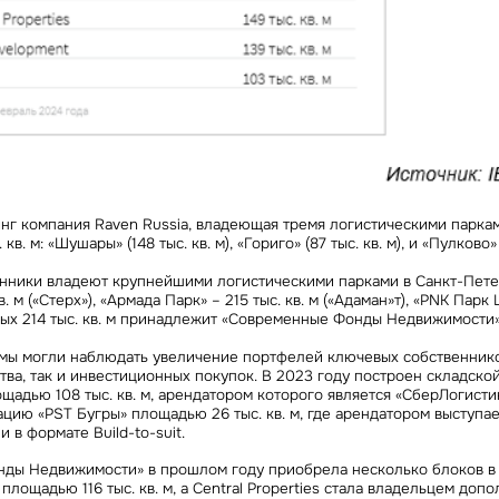
инг компания Raven Russia, владеющая тремя логистическими парка
в. м: «Шушары» (148 тыс. кв. м), «Гориго» (87 тыс. кв. м), и «Пулково» (
нники владеют крупнейшими логистическими парками в Санкт-Пете
в. м («Стерх»), «Армада Парк» – 215 тыс. кв. м («Адаман»т), «PNK Парк
торых 214 тыс. кв. м принадлежит «Современные Фонды Недвижимости»
 мы могли наблюдать увеличение портфелей ключевых собственников
тва, так и инвестиционных покупок. В 2023 году построен складско
щадью 108 тыс. кв. м, арендатором которого является «СберЛогистик
ацию «PST Бугры» площадью 26 тыс. кв. м, где арендатором выступа
 в формате Build-to-suit.
ды Недвижимости» в прошлом году приобрела несколько блоков в
лощадью 116 тыс. кв. м, а Central Properties стала владельцем допо