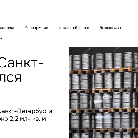
аказать звонок
алитика
Мероприятия
Каталог объектов
Эксклюзивы
ам
Телефон
WhatsApp
Telegram
Санкт-
лся
бязательное поле
Это обязательное поле
н неверный формат
Введен неверный формат
Санкт-Петербурга
но 2,2 млн кв. м
бязательное поле
н неверный формат