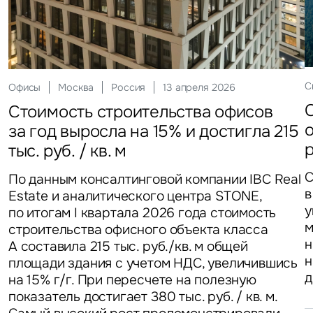
С
Офисы
Москва
Россия
13 апреля 2026
Стоимость строительства офисов
за год выросла на 15% и достигла 215
тыс. руб. / кв. м
С
По данным консалтинговой компании IBC Real
в
Estate и аналитического центра STONE,
у
по итогам I квартала 2026 года стоимость
м
строительства офисного объекта класса
н
А составила 215 тыс. руб./кв. м общей
н
площади здания с учетом НДС, увеличившись
д
на 15% г/г. При пересчете на полезную
показатель достигает 380 тыс. руб. / кв. м.