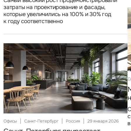
Самый высокий рост продемонстрировали
затраты на проектирование и фасады,
которые увеличились на 100% и 30% год
к году соответственно
С
О
с
Офисы
Санкт-Петербург
Россия
29 января 2026
в