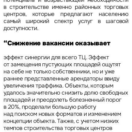
в строительстве именно районных торговых
центров, которые предлагают населению
самый широкий спектр услуг в шаговой
Задайте свой вопрос
доступности.
“Снижение вакансии оказывает
эффект синергии для всего ТЦ. Эффект
от замещения пустующих площадей ощутят
Это обязательное поле
на себе не только собственники, но и уже
Вопрос
раннее представленные арендаторы ввиду
увеличения траффика. Объекты, которым
Это обязательное поле
Предложение
удалось значительно снизить долю свободных
площадей и преодолеть болезненный порог
в 20%, проделали большую работу
Это обязательное поле
Жалоба
над поиском новых форматов и изменением
концепции объекта. Также, с учетом низких
Уведомления
темпов строительства торговых центров