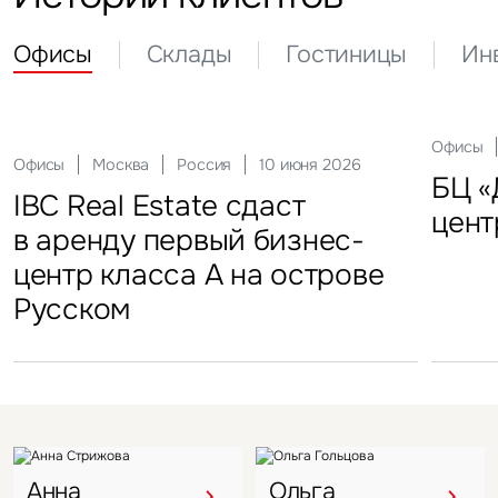
Офисы
Склады
Гостиницы
Ин
Склады
Актуальные
Москва
21 мая 2026
Россия
10 декабря 2025
Офисы
Инвести
29 сен
Офисы
Гостиницы
Инвестиции
Москва
Москва
Москва
Россия
Россия
Россия
10 июня 2026
18 ноября 2025
22 мая 2025
Склады
FFF group – новый резидент
«Солнце Москвы», ВДНХ
БЦ «
Торг
IBC Real Estate сдаст
Новый Crocus Fitness
Один из крупнейших
Кру
«Атлант-Парк»
цент
стал
в аренду первый бизнес-
Петровский парк откроется
гостиничных комплексов
марк
центр класса А на острове
в отеле Hyatt Regency
Подмосковья перешел
в Во
Русском
под управление компании
VIZANT
Анна
Ольга