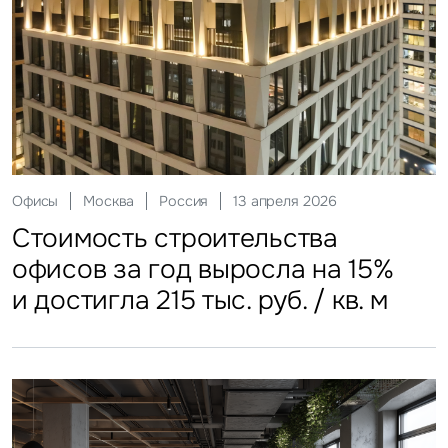
Склады
Москва
Россия
12 мая 2026
Инвестиции
Москва
Россия
29 мая 2026
Ритейл
Гостиницы
Москва
Москва
Россия
Россия
20 июля 2026
27 июля 2026
Офисы
Москва
Россия
13 апреля 2026
Стоимость строительства
ЗПИФы недвижимости
Более трети россиян
Столичные отели стали
Стоимость строительства
складских объектов практически
замедлили темп
еженедельно покупают готовую
доступнее
офисов за год выросла на 15%
остановила рост
еду
и достигла 215 тыс. руб. / кв. м