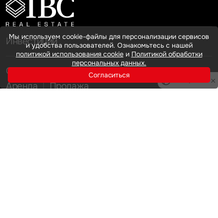
Мы используем cookie-файлы для персонализации сервисов
Инвестиции
и удобства пользователей. Ознакомьтесь с нашей
политикой использования cookie
и
Политикой обработки
персональных данных.
Офисная недвижимость
Согласиться
Privacy notice
Аренда
Продажа
Индустриальная недвижимость
Аренда
Продажа
Услуги
Инвестиции
Земельные активы и девелопмент
Брокеридж
О нас
Офисная недвижимость
Складская недвижимость