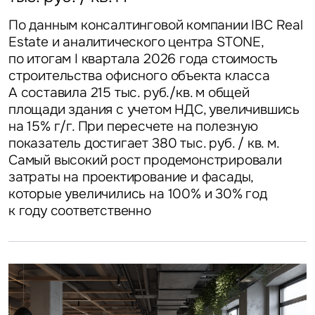
цена на номер в Москве снизилась на 6% г/г,
В I квартале 2026 года СЧА розничных ЗПИФ
86% россиян покупают готовую еду, 36%
тогда как в аналогичном периоде годом ранее
увеличилась на 28 млрд руб., а объем
приобретают ее один раз в неделю и чаще
Стоимость строительства складов
По данным консалтинговой компании IBC Real
демонстрировала прирост в 10%
недвижимости – на 163 тыс. кв. м, против 44
в Центральном федеральном округе за год
Estate и аналитического центра STONE,
млрд руб. и 563 тыс. кв. м недвижимости
увеличилась всего на 1,9% – до 69 100 руб./кв.
по итогам I квартала 2026 года стоимость
за аналогичный период прошлого года
м. В условиях роста вакантного предложения
строительства офисного объекта класса
на складском рынке стабилизация затрат
А составила 215 тыс. руб./кв. м общей
на строительство будет способствовать
площади здания с учетом НДС, увеличившись
дальнейшему снижению ставок аренды
на 15% г/г. При пересчете на полезную
показатель достигает 380 тыс. руб. / кв. м.
Самый высокий рост продемонстрировали
затраты на проектирование и фасады,
которые увеличились на 100% и 30% год
к году соответственно
Ритейл
Москва
Россия
8 июня 2026
Столешников наполняется
арендаторами