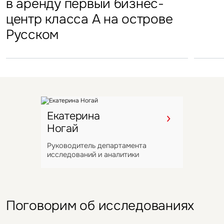
стал
в аренду первый бизнес-
в аренду первый бизнес-
Петровский парк откроется
гостиничных комплексов
марк
центр класса А на острове
центр класса А на острове
в отеле Hyatt Regency
Подмосковья перешел
в Во
Русском
Русском
под управление компании
VIZANT
Екатерина
Ногай
Руководитель департамента
исследований и аналитики
Поговорим об исследованиях