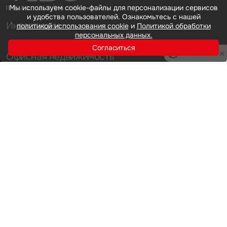
Мы используем cookie-файлы для персонализации сервисов
и удобства пользователей. Ознакомьтесь с нашей
Инвестиции
политикой использования cookie
и
Политикой обработки
персональных данных.
Согласиться
Офисная недвижимость
Privacy notice
Аренда
Продажа
Индустриальная недвижимость
Аренда
Продажа
Услуги
Инвестиции
Земельные активы и девелопмент
Брокеридж
О нас
Офисная недвижимость
Складская недвижимость
Торговая недвижимость
Карьера
Стратегический консалтинг