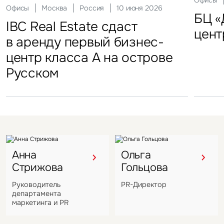
Склады
Актуальные
Москва
21 мая 2026
Россия
10 декабря 2025
Офисы
Инвести
29 сен
Офисы
Гостиницы
Инвестиции
Москва
Москва
Москва
Россия
Россия
Россия
10 июня 2026
18 ноября 2025
22 мая 2025
Склады
FFF group – новый резидент
«Солнце Москвы», ВДНХ
БЦ «
Торг
IBC Real Estate сдаст
Новый Crocus Fitness
Один из крупнейших
Кру
«Атлант-Парк»
цент
стал
в аренду первый бизнес-
Петровский парк откроется
гостиничных комплексов
марк
центр класса А на острове
в отеле Hyatt Regency
Подмосковья перешел
в Во
Русском
под управление компании
VIZANT
Анна
Ольга
Стрижова
Гольцова
Руководитель
PR-Директор
департамента
маркетинга и PR