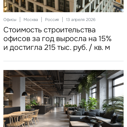
Склады
Москва
Россия
12 мая 2026
Инвестиции
Москва
Россия
29 мая 2026
Ритейл
Гостиницы
Москва
Москва
Россия
Россия
20 июля 2026
27 июля 2026
Офисы
Москва
Россия
13 апреля 2026
Стоимость строительства
ЗПИФы недвижимости
Более трети россиян
Столичные отели стали
Стоимость строительства
складских объектов практически
замедлили темп
еженедельно покупают готовую
доступнее
офисов за год выросла на 15%
остановила рост
еду
и достигла 215 тыс. руб. / кв. м