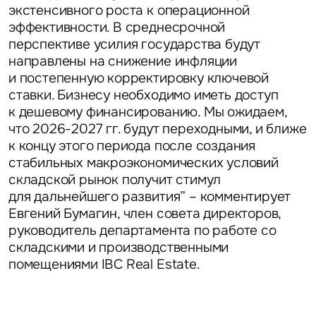
экстенсивного роста к операционной
Задайте свой вопрос
эффективности. В среднесрочной
перспективе усилия государства будут
направлены на снижение инфляции
и постепенную корректировку ключевой
ставки. Бизнесу необходимо иметь доступ
к дешевому финансированию. Мы ожидаем,
Это обязательное поле
что 2026-2027 гг. будут переходными, и ближе
Вопрос
к концу этого периода после создания
стабильных макроэкономических условий
Это обязательное поле
Предложение
складской рынок получит стимул
для дальнейшего развития” – комментирует
Это обязательное поле
Евгений Бумагин, член совета директоров,
Жалоба
руководитель департамента по работе со
складскими и производственными
Уведомления
помещениями IBC Real Estate.
Объявление