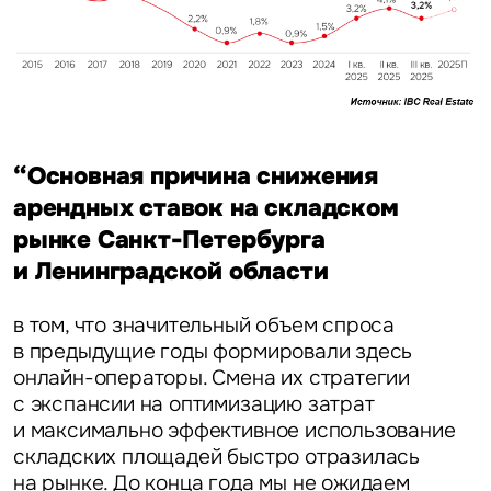
“Основная причина снижения
Задайте свой вопрос
арендных ставок на складском
рынке Санкт-Петербурга
и Ленинградской области
в том, что значительный объем спроса
в предыдущие годы формировали здесь
Это обязательное поле
Вопрос
онлайн-операторы. Смена их стратегии
с экспансии на оптимизацию затрат
Это обязательное поле
и максимально эффективное использование
Предложение
складских площадей быстро отразилась
на рынке. До конца года мы не ожидаем
Это обязательное поле