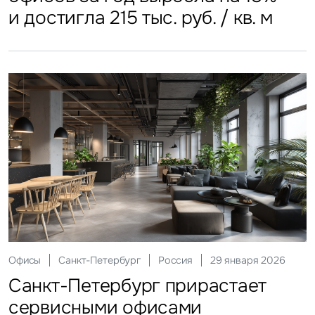
остановила рост
еду
и достигла 215 тыс. руб. / кв. м
Склады
Москва
Россия
17 марта 2026
Ритейл
Москва
Россия
08 июня 2026
Офисы
Санкт-Петербург
Россия
29 января 2026
Москва приросла
Инвестиции
Санкт-Петербург
Россия
23 апреля 2026
Столешников наполняется
Санкт-Петербург прирастает
низкотемпературными складами
Гостиницы
Москва
Россия
27 мая 2026
Инвесторы Санкт-Петербурга
арендаторами
сервисными офисами