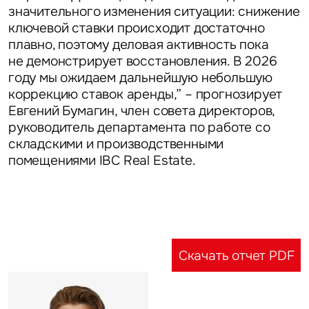
Жалоба
значительного изменения ситуации: снижение
ключевой ставки происходит достаточно
плавно, поэтому деловая активность пока
Уведомления
не демонстрирует восстановления. В 2026
году мы ожидаем дальнейшую небольшую
Объявление
коррекцию ставок аренды,” – прогнозирует
Евгений Бумагин, член совета директоров,
руководитель департамента по работе со
складскими и производственными
помещениями IBC Real Estate.
Это обязательное поле
Отправить
Нажимая на кнопку «Отправить», вы даете свое согласие
на обработку и использование ваших персональных данных
Скачать отчет PDF
персональных данных