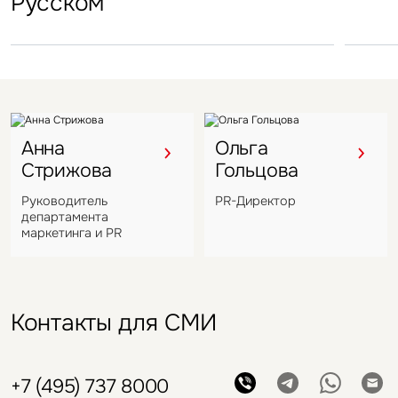
Русском
под управление компании
VIZANT
Анна
Ольга
Стрижова
Гольцова
Руководитель
PR-Директор
департамента
маркетинга и PR
Контакты для СМИ
+7 (495) 737 8000