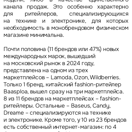
канала продаж. Это особенно характерно
для ритейлеров, специализирующихся
на технике и электронике, для которых
необходимость в монобрендовом физическом
магазине минимальна.
Задайте свой вопрос
Почти половина (11 брендов или 47%) новых
международных марок, вышедший
на московский рынок в 2024 году,
представлена на одном из трех
маркетплейсов – Lamoda, Ozon, Wildberries.
Это обязательное поле
Только 1 бренд, китайский fashion-ритейлер
Вопрос
Baasploa, вышел сразу на три маркетплейса.
8 из 11 брендов на маркетплейсах – fashion-
Это обязательное поле
Предложение
ритейлеры. Остальные – Baseus, Candy,
Dreame – специализируются на технике
Это обязательное поле
и электронике. Кроме того, у 10 из 23 брендов
Жалоба
есть собственный интернет-магазин: по 4