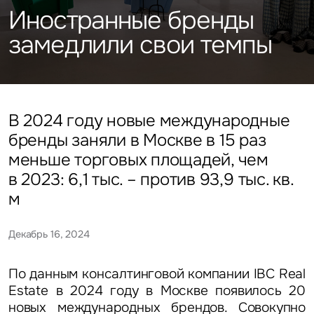
Подписаться
Каталог объектов
Иностранные бренды
Алматы
данных
Брокеридж
Стратегический консалтинг
Офисы
замедлили свои темпы
Исследования и аналитика
Нажимая на кнопку
«Отправить», вы даете свое
Стрит-ритейл
Оценка
Эксклюзивы
Стратегический консалтинг
согласие на обработку
Управление проектами строительства
и использование ваших
Отели
Это обязательное поле
персональных данных
Это обязательное поле
Исследования и аналитика
Введен неверный формат
О нас
Сейчас
По времени
В 2024 году новые международные
бренды заняли в Москве в 15 раз
Это обязательное поле
Оценка
меньше торговых площадей, чем
Новости
Отправить
Отправить
в 2023: 6,1 тыс. – против 93,9 тыс. кв.
Управление проектами
м
Карьера
строительства
Нажимая на кнопку «Отправить», вы даете свое согласие
Нажимая на кнопку «Отправить», вы даете свое
на обработку и использование ваших
персональных данных
согласие на обработку и использование ваших
Декабрь 16, 2024
персональных данных
Контакты
По данным консалтинговой компании IBC Real
Estate в 2024 году в Москве появилось 20
новых международных брендов. Совокупно