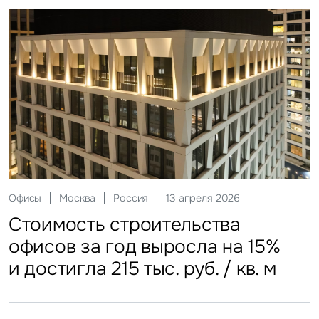
Склады
Москва
Россия
12 мая 2026
Инвестиции
Москва
Россия
29 мая 2026
Ритейл
Гостиницы
Москва
Москва
Россия
Россия
20 июля 2026
27 июля 2026
Офисы
Москва
Россия
13 апреля 2026
Стоимость строительства
ЗПИФы недвижимости
Более трети россиян
Столичные отели стали
Стоимость строительства
складских объектов практически
замедлили темп
еженедельно покупают готовую
доступнее
офисов за год выросла на 15%
остановила рост
еду
и достигла 215 тыс. руб. / кв. м