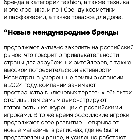
бренда в категории fashion, а также техника
Уведомления
и электроника, и по 1 бренду косметики
и парфюмерии, а также товаров для дома.
Объявление
“Новые международные бренды
продолжают активно заходить на российский
рынок, что говорит о привлекательности
страны для зарубежных ритейлеров, а также
Это обязательное поле
высокой потребительской активности.
Отправить
Несмотря на умеренные темпы экспансии
в 2024 году, компании занимают
Нажимая на кнопку «Отправить», вы даете свое согласие
пространства в ключевых торговых объектах
на обработку и использование ваших персональных данных
столицы, тем самым демонстрируют
персональных данных
готовность к конкуренции с российскими
игроками. В то же время российские игроки
продолжают свое развитие – открывают
новые магазины в регионах, где не были
представлены ранее, и усиленно работают