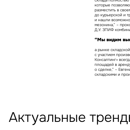
склада полностью 
которые позволяют
разместить в свое
до курьерской и т
и нашли возможно
мезонина,” – про
Д.У. ЗПИФ комбини
“Мы видим вы
а рынке складской
с участием произв
Консалтинг» всег
площадей в аренд
о сделке,” –
Евген
складскими и про
Актуальные тренд