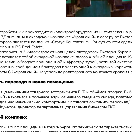
Сейчас
По времени
Отправить
я на кнопку «Отправить», вы даете свое согласие на обработку и использование ваших
персональ
разработчик и производитель электрооборудования и комплексных 
х
7,5 тыс. кв. м в складском комплексе «Уральский» к северу от Екате
орого является компания «Статус Консалтинг». Консультантом сдел
пания IBC Real Estate.
сположен в 2 километрах от кольцевой автодороги Екатеринбурга в
дставляет собой складской комплекс класса А общей площадью 194 
ениями, обладает полноценной инфраструктурой, развитой систем
портным сообщением благодаря прилегающей к складским корпусам 
ром СК «Уральский» на условиях долгосрочного контракта сроком на
ь переезда в новое помещение
а увеличением товарного ассортимента EKF и объёмов продаж. Вы
ий» находится в получасе езды от нашего текущего склада, поэтому
для нас максимально комфортным и позволит сохранить персонал,” 
Кучеров, директор департамента управления бизнесом EKF
.
ой комплекс
больших по площади в Екатеринбурге, по техническим характеристи