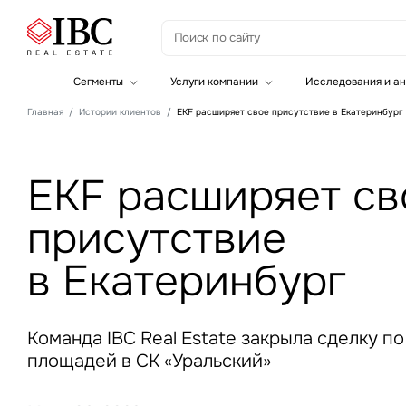
З
Сегменты
Услуги компании
Исследования и ан
Офисная недвижимость
Инвестиции
Главная
Истории клиентов
EKF расширяет свое присутствие в Екатеринбург
Складская недвижимость
Земельные активы и девелопмент
Инвестиционные активы
Брокеридж
Офисная недвижимость
Складская недвижимость
EKF расширяет св
Торговая недвижимость
Стратегический консалтинг
присутствие
Это о
Исследования и аналитика
Введе
Оценка
в Екатеринбург
Управление проектами строительства
Команда IBC Real Estate закрыла сделку п
площадей в СК «Уральский»
Это о
Введе