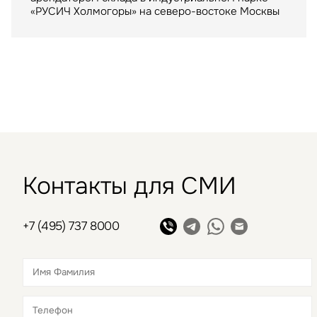
м. был построен девелопером Capital Partners
«РУСИЧ Холмогоры» на северо-востоке Москвы
6 800 кв. м возле станции метро
в 2009 году
«Новослободская».
Контакты для СМИ
+7 (495) 737 8000
Это обязательное поле