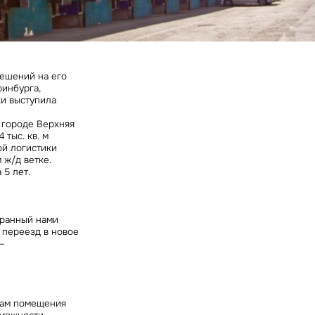
ных
решений на его
ринбурга,
ки выступила
 городе Верхняя
тыс. кв. м
ой логистики
ж/д ветке.
 5 лет.
бранный нами
 переезд в новое
–
кам помещения