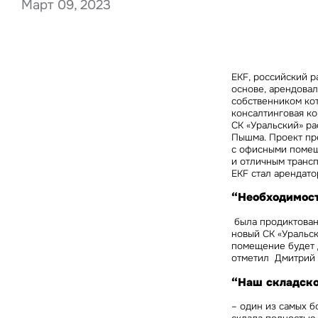
Март 09, 2023
Нажима
EKF, российский 
данны
основе, арендовал 
собственником кот
консалтинговая ком
СК «Уральский» ра
Пышма. Проект пре
с офисными помещ
и отличным транс
EKF стал арендато
“Необходимост
была продиктован
новый СК «Уральск
помещение будет 
отметил
Дмитрий 
“Наш складск
– один из самых 