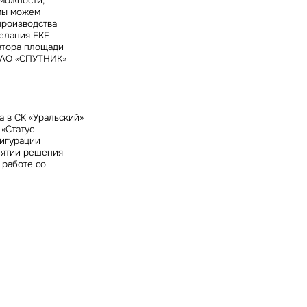
зможности,
 мы можем
производства
желания EKF
атора площади
, АО «СПУТНИК»
а в СК «Уральский»
«Статус
фигурации
нятии решения
 работе со