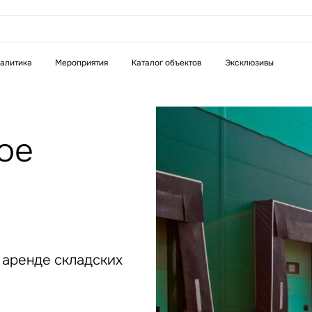
аказать звонок
алитика
Мероприятия
Каталог объектов
Эксклюзивы
Телефон
WhatsApp
Telegram
ое
бязательное поле
Это обязательное поле
н неверный формат
Введен неверный формат
о аренде складских
бязательное поле
н неверный формат