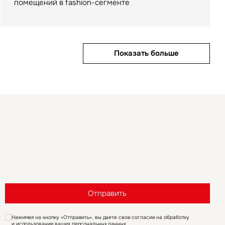
помещений в fashion-сегменте
Показать больше
Показать больше
Показать больше
Отправить
Нажимая на кнопку «Отправить», вы даете свое согласие на обработку
и использование ваших
персональных данных