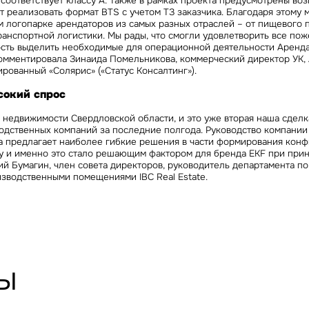
соответствует классу А. Также в рамках проекта предусмотрены во
 реализовать формат BTS с учетом ТЗ заказчика. Благодаря этому
м логопарке арендаторов из самых разных отраслей – от пищевого 
ранспортной логистики. Мы рады, что смогли удовлетворить все по
сть выделить необходимые для операционной деятельности Аренд
комментировала
Зинаида Помельникова, коммерческий директор УК
рованный «Солярис» («Статус Консалтинг»)
.
сокий спрос
 недвижимости Свердловской области, и это уже вторая наша сделк
одственных компаний за последние полгода. Руководство компании 
да предлагает наиболее гибкие решения в части формирования кон
у и именно это стало решающим фактором для бренда EKF при при
ий Бумагин, член совета директоров, руководитель департамента по
изводственными помещениями IBC Real Estate
.
ы