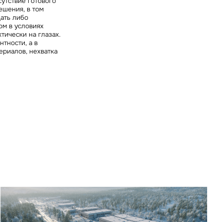
сутствие готового
ешения, в том
ать либо
ом в условиях
тически на глазах.
тности, а в
ериалов, нехватка