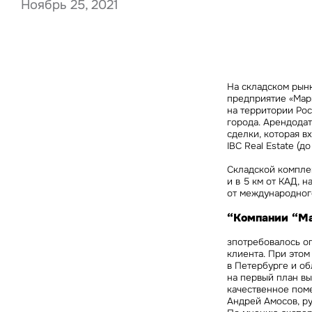
Ноябрь 25, 2021
Нажима
данны
На складском рынк
предприятие «Мар
на территории Рос
города. Арендодат
сделки, которая в
IBC Real Estate
(до
Складской комплек
и в 5 км от КАД, 
от международного
“Компании “Ма
зпотребовалось о
клиента. При этом
в Петербурге и обл
на первый план вы
качественное поме
Андрей Амосов, ру