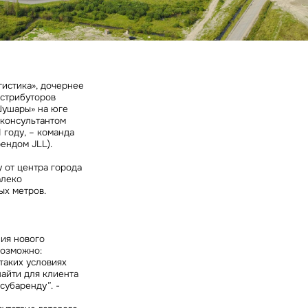
ных
гистика», дочернее
стрибуторов
«Шушары» на юге
 консультантом
 году, – команда
ендом JLL).
 от центра города
алеко
ых метров.
ия нового
возможно:
 таких условиях
найти для клиента
субаренду”. -