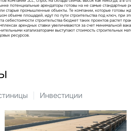
ов компании JLL, спрос на склады сейчас высок как никогда, а в от
ынке потенциальные арендаторы готовы на не самые стандартные р
или старые промышленные объекты. Те компании, которые готовы жд
ом объеме площадей, идут по пути строительства под ключ, при эт
та себестоимости строительства бюджет таких проектов растет прак
плексах арендных ставки увеличиваются за счет минимальной вакан
нительными катализаторами выступают стоимость строительных мат
довых ресурсов.
ы
стиницы
Инвестиции