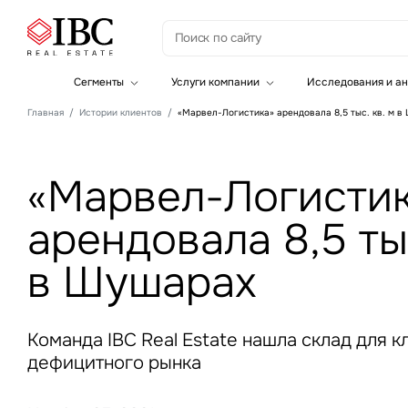
З
Сегменты
Услуги компании
Исследования и ан
Офисная недвижимость
Инвестиции
Главная
Истории клиентов
«Марвел-Логистика» арендовала 8,5 тыс. кв. м в
Складская недвижимость
Земельные активы и девелопмент
Инвестиционные активы
Брокеридж
Офисная недвижимость
Складская недвижимость
«Марвел-Логисти
Торговая недвижимость
Стратегический консалтинг
арендовала 8,5 тыс
Это о
Исследования и аналитика
Введе
Оценка
в Шушарах
Управление проектами строительства
Команда IBC Real Estate нашла склад для к
дефицитного рынка
Это о
Введе