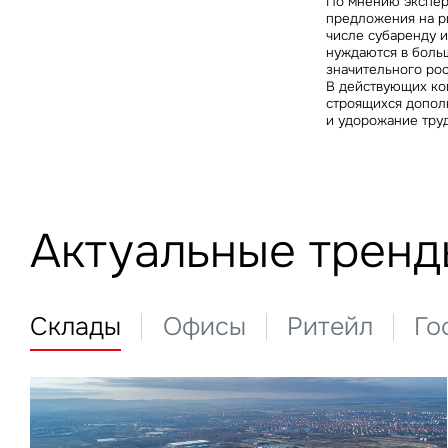
По мнению эксперт
предложения на р
числе субаренду 
нуждаются в больш
значительного рос
В действующих ком
строящихся допол
и удорожание тру
Актуальные тренд
Склады
Офисы
Ритейл
Го