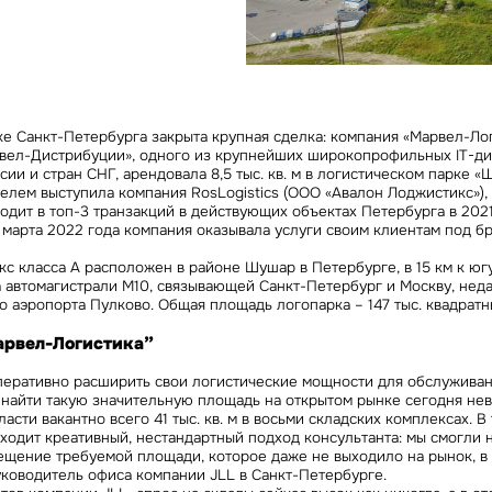
Сейчас
По времени
Отправить
я на кнопку «Отправить», вы даете свое согласие на обработку и использование ваших
персональ
х
е Санкт-Петербурга закрыта крупная сделка: компания «Марвел-Ло
вел-Дистрибуции», одного из крупнейших широкопрофильных IT-ди
сии и стран СНГ, арендовала 8,5 тыс. кв. м в логистическом парке 
елем выступила компания RosLogistics (ООО «Авалон Лоджистикс»),
ходит в топ-3 транзакций в действующих объектах Петербурга в 2021
 марта 2022 года компания оказывала услуги своим клиентам под бр
с класса А расположен в районе Шушар в Петербурге, в 15 км к югу
на автомагистрали М10, связывающей Санкт-Петербург и Москву, нед
 аэропорта Пулково. Общая площадь логопарка – 147 тыс. квадратн
рвел-Логистика”
перативно расширить свои логистические мощности для обслуживан
 найти такую значительную площадь на открытом рынке сегодня не
асти вакантно всего 41 тыс. кв. м в восьми складских комплексах. В
ходит креативный, нестандартный подход консультанта: мы смогли 
щение требуемой площади, которое даже не выходило на рынок, в 
ководитель офиса компании JLL в Санкт-Петербурге.