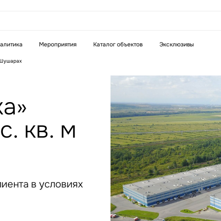
аказать звонок
алитика
Мероприятия
Каталог объектов
Эксклюзивы
 Шушарах
Телефон
WhatsApp
Telegram
ка»
. кв. м
бязательное поле
Это обязательное поле
н неверный формат
Введен неверный формат
лиента в условиях
бязательное поле
н неверный формат