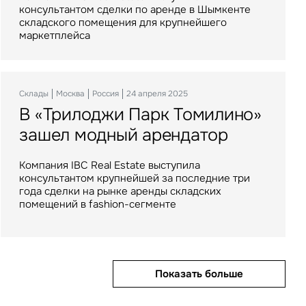
Петербурга
консультантом сделки по аренде в Шымкенте
его долгосрочным арендатором, а UD Group
складского помещения для крупнейшего
обеспечит управление объектом
маркетплейса
Офисы
Москва
Россия
30 ноября 2023
Новый БЦ White Sea
Инвестиции
Санкт-Петербург
Россия
03 февраля 2023
Склады
Москва
Россия
24 апреля 2025
на Беломорской будет сдан
Balchug Capital выкупил
В «Трилоджи Парк Томилино»
на эксклюзиве
у иностранных акционеров
зашел модный арендатор
БЦ «Пулково Скай»
IBC Real Estate выступит эксклюзивным
Компания IBC Real Estate выступила
брокером нового бизнес-центра площадью 6
Бизнес-центр класса «А» «Пулково Скай»
консультантом крупнейшей за последние три
250 кв. м на севере Москвы
является премиальным объектом с общей
года сделки на рынке аренды складских
площадью 76 тыс. кв. м.
помещений в fashion-сегменте
Показать больше
Показать больше
Показать больше