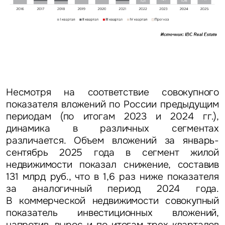
Задайте свой вопрос
Несмотря на соответствие совокупного
Это обязательное поле
показателя вложений по России предыдущим
Вопрос
периодам (по итогам 2023 и 2024 гг.),
динамика в различных сегментах
Это обязательное поле
Предложение
различается.
Объем вложений за январь-
сентябрь 2025 года в сегмент жилой
Это обязательное поле
недвижимости показал снижение, составив
Жалоба
131 млрд руб., что в 1,6 раз ниже показателя
за аналогичный период 2024 года.
Уведомления
В коммерческой недвижимости совокупный
показатель инвестиционных вложений,
напротив, вырос и по итогам трех кварталов
Объявление