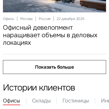
Склады
Москва
Россия
25 февраля 2026
Ритейл
Москва
Россия
03 апреля 2026
Офисы
Москва
Россия
22 декабря 2025
Регионы приросли складами
Инвестиции
Москва
Россия
21 апреля 2026
Кто продает на маркетплейсах
Офисный девелопмент
Гостиницы
Москва
Россия
19 мая 2026
Инвесторы присмотрелись
наращивает объемы в деловых
Гости столицы идут на неделю
к регионам
локациях
Показать больше
Показать больше
Показать больше
Показать больше
Показать больше
Истории клиентов
Офисы
Склады
Гостиницы
Ин