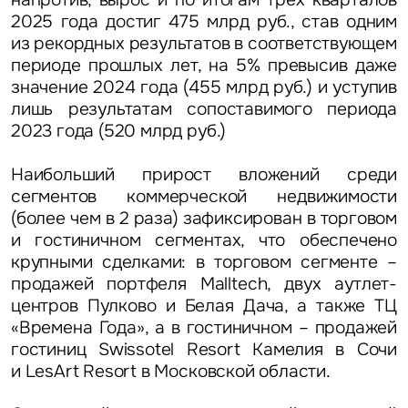
2025 года достиг 475 млрд руб., став одним
из рекордных результатов в соответствующем
периоде прошлых лет, на 5% превысив даже
значение 2024 года (455 млрд руб.) и уступив
лишь результатам сопоставимого периода
Это обязательное поле
2023 года (520 млрд руб.)
Отправить
Наибольший прирост вложений среди
Нажимая на кнопку «Отправить», вы даете свое согласие
сегментов коммерческой недвижимости
на обработку и использование ваших персональных данных
(более чем в 2 раза) зафиксирован в торговом
персональных данных
и гостиничном сегментах,
что обеспечено
крупными сделками: в торговом сегменте –
продажей портфеля Malltech, двух аутлет-
центров Пулково и Белая Дача, а также ТЦ
«Времена Года», а в гостиничном – продажей
гостиниц Swissotel Resort Камелия в Сочи
и LesArt Resort в Московской области.