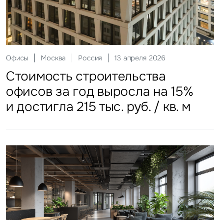
Склады
Москва
Россия
12 мая 2026
Инвестиции
Москва
Россия
29 мая 2026
Ритейл
Гостиницы
Москва
Москва
Россия
Россия
20 июля 2026
27 июля 2026
Офисы
Москва
Россия
13 апреля 2026
Стоимость строительства
ЗПИФы недвижимости
Более трети россиян
Столичные отели стали
Стоимость строительства
складских объектов практически
замедлили темп
еженедельно покупают готовую
доступнее
офисов за год выросла на 15%
остановила рост
еду
и достигла 215 тыс. руб. / кв. м