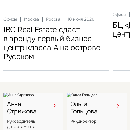
Склады
Актуальные
Москва
21 мая 2026
Россия
10 декабря 2025
Офисы
Инвести
29 сен
Офисы
Гостиницы
Инвестиции
Москва
Москва
Москва
Россия
Россия
Россия
10 июня 2026
18 ноября 2025
22 мая 2025
Склады
FFF group – новый резидент
«Солнце Москвы», ВДНХ
БЦ «
Торг
IBC Real Estate сдаст
Новый Crocus Fitness
Один из крупнейших
Кру
«Атлант-Парк»
цент
стал
в аренду первый бизнес-
Петровский парк откроется
гостиничных комплексов
марк
центр класса А на острове
в отеле Hyatt Regency
Подмосковья перешел
в Во
Русском
под управление компании
VIZANT
Анна
Ольга
Стрижова
Гольцова
Руководитель
PR-Директор
департамента