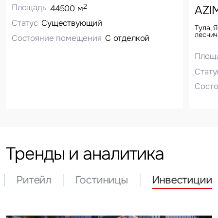
2
Площадь
AZI
44500 м
Статус
Существующий
Тула, 
леснич
Состояние помещения
С отделкой
Площ
Стату
Сост
Тренды и аналитика
Ритейл
Гостиницы
Инвестиции