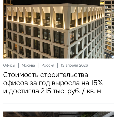
Склады
Москва
Россия
12 мая 2026
Инвестиции
Москва
Россия
29 мая 2026
Ритейл
Гостиницы
Москва
Москва
Россия
Россия
20 июля 2026
27 июля 2026
Офисы
Москва
Россия
13 апреля 2026
Стоимость строительства
ЗПИФы недвижимости
Более трети россиян
Столичные отели стали
Стоимость строительства
складских объектов практически
замедлили темп
еженедельно покупают готовую
доступнее
офисов за год выросла на 15%
остановила рост
еду
и достигла 215 тыс. руб. / кв. м