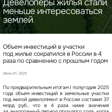
Девелоперы жилья стали
Подписаться
Каталог объектов
Алматы
данных
Брокеридж
Стратегический консалтинг
Офисы
меньше интересоваться
Исследования и аналитика
Нажимая на кнопку
землей
«Отправить», вы даете свое
Стрит-ритейл
Оценка
Эксклюзивы
Стратегический консалтинг
согласие на обработку
Управление проектами строительства
и использование ваших
Отели
Это обязательное поле
персональных данных
Это обязательное поле
Исследования и аналитика
Введен неверный формат
О нас
Сейчас
По времени
Объем инвестиций в участки
под жилье сократился в России в 4
Это обязательное поле
Оценка
Новости
раза по сравнению с прошлым годом
Отправить
Отправить
Управление проектами
Июль 01, 2025
Карьера
строительства
Нажимая на кнопку «Отправить», вы даете свое согласие
Нажимая на кнопку «Отправить», вы даете свое
на обработку и использование ваших
персональных данных
согласие на обработку и использование ваших
персональных данных
По предварительным итогам I полугодия 2025
Контакты
года объем инвестиций в земельные участки
под жилой девелопмент в России составил 37
млрд руб.
, что в 4 раза ниже значения
за аналогичный период прошлого года, когда