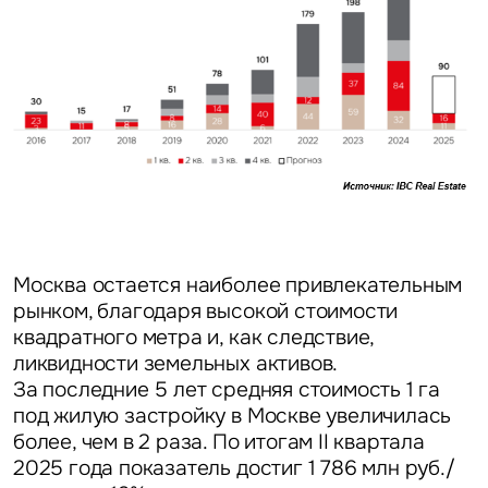
Задайте свой вопрос
Это обязательное поле
Москва остается наиболее привлекательным
Вопрос
рынком, благодаря высокой стоимости
квадратного метра и, как следствие,
Это обязательное поле
ликвидности земельных активов.
Предложение
За последние 5 лет средняя стоимость 1 га
под жилую застройку в Москве увеличилась
Это обязательное поле
Жалоба
более, чем в 2 раза. По итогам II квартала
2025 года показатель достиг 1 786 млн руб./