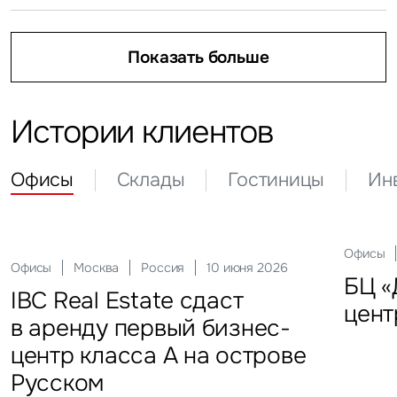
Показать больше
Показать больше
Показать больше
Истории клиентов
Офисы
Склады
Гостиницы
Ин
Склады
Актуальные
Москва
21 мая 2026
Россия
10 декабря 2025
Офисы
Инвести
29 сен
Офисы
Гостиницы
Инвестиции
Москва
Москва
Москва
Россия
Россия
Россия
10 июня 2026
18 ноября 2025
22 мая 2025
Склады
FFF group – новый резидент
«Солнце Москвы», ВДНХ
БЦ «
Торг
IBC Real Estate сдаст
Новый Crocus Fitness
Один из крупнейших
Кру
«Атлант-Парк»
цент
стал
в аренду первый бизнес-
Петровский парк откроется
гостиничных комплексов
марк
центр класса А на острове
в отеле Hyatt Regency
Подмосковья перешел
в Во
Русском
под управление компании