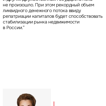
не произошло. При этом рекордный объем
Это обязательное поле
ликвидного денежного потока ввиду
Отправить
репатриации капиталов будет способствовать
стабилизации рынка недвижимости
Нажимая на кнопку «Отправить», вы даете свое согласие
в России.”
на обработку и использование ваших персональных данных
персональных данных