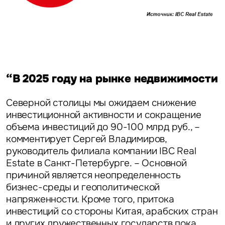
Это обязательное поле
Вопрос
Это обязательное поле
“В 2025 году на рынке недвижимости
Предложение
Северной столицы мы ожидаем снижение
Это обязательное поле
Жалоба
инвестиционной активности и сокращение
объема инвестиций до 90-100 млрд руб., –
комментирует
Сергей Владимиров,
Уведомления
руководитель филиала компании IBC Real
Estate в Санкт-Петербурге
. – Основной
Объявление
причиной является неопределенность
бизнес-среды и геополитической
напряженности. Кроме того, притока
инвестиций со стороны Китая, арабских стран
и других дружественных государств пока