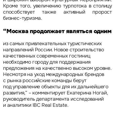
Кроме того, увеличению турпотока в столицу
способствует также активный пророст
бизнес-туризма.
Задайте свой вопрос
“Москва продолжает являться одним
из самых привлекательных туристических
направлений России. Новое строительство
качественных современных гостиниц
Это обязательное поле
необходимо городу для поддержания
Вопрос
предложения на качественно высоком уровне.
Это обязательное поле
Несмотря на уход международных брендов
Предложение
с рынка российские команды берут
под управление объекты для их дальнейшего
Это обязательное поле
Жалоба
развития,” – комментирует
Екатерина Ногай,
руководитель департамента исследований
и аналитики IBC Real Estate.
Уведомления