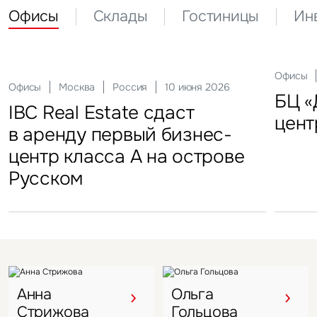
Офисы
Склады
Гостиницы
Ин
Склады
Актуальные
Москва
21 мая 2026
Россия
10 декабря 2025
Офисы
Инвести
29 сен
Офисы
Гостиницы
Инвестиции
Москва
Москва
Москва
Россия
Россия
Россия
10 июня 2026
18 ноября 2025
22 мая 2025
Склады
FFF group – новый резидент
«Солнце Москвы», ВДНХ
БЦ «
Торг
IBC Real Estate сдаст
Новый Crocus Fitness
Один из крупнейших
Кру
«Атлант-Парк»
цент
стал
в аренду первый бизнес-
Петровский парк откроется
гостиничных комплексов
марк
центр класса А на острове
в отеле Hyatt Regency
Подмосковья перешел
в Во
Русском
под управление компании
VIZANT
Анна
Ольга
Стрижова
Гольцова