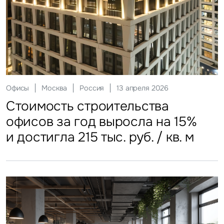
Склады
Москва
Россия
12 мая 2026
Инвестиции
Москва
Россия
29 мая 2026
Ритейл
Гостиницы
Москва
Москва
Россия
Россия
20 июля 2026
27 июля 2026
Офисы
Москва
Россия
13 апреля 2026
Стоимость строительства
ЗПИФы недвижимости
Более трети россиян
Столичные отели стали
Стоимость строительства
складских объектов практически
замедлили темп
еженедельно покупают готовую
доступнее
офисов за год выросла на 15%
остановила рост
еду
и достигла 215 тыс. руб. / кв. м