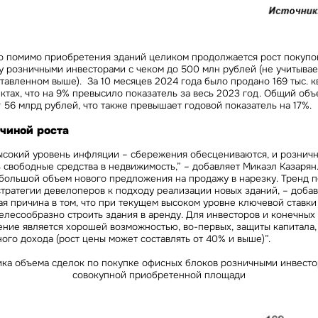
что помимо приобретения зданий целиком продолжается рост покуп
у розничными инвесторами с чеком до 500 млн рублей (не учитывае
тавленном выше). За 10 месяцев 2024 года было продано 169 тыс. к
ктах, что на 9% превысило показатель за весь 2023 год. Общий объ
 56 млрд рублей, что также превышает годовой показатель на 17%.
чиной роста
высокий уровень инфляции – сбережения обесцениваются, и рознич
 свободные средства в недвижимость,” – добавляет
Микаэл Казарян
адайте свой вопрос
 большой объем нового предложения на продажу в нарезку. Тренд п
тратегии девелоперов к подходу реализации новых зданий, – доба
я причина в том, что при текущем высоком уровне ключевой ставк
лесообразно строить здания в аренду. Для инвесторов и конечных
олучить подборку
ие является хорошей возможностью, во-первых, защиты капитала, 
я на рассылку
ого дохода (рост цены может составлять от 40% и выше)”.
заявку
бязательное поле
ка объема сделок по покупке офисных блоков розничными инвест
вьте ваш телефон, мы пришлем актуальную подборку подходящих
прос
совокупной приобретенной площади
ктов с ценами и условиями
бязательное поле
Это обязательное поле
едложение