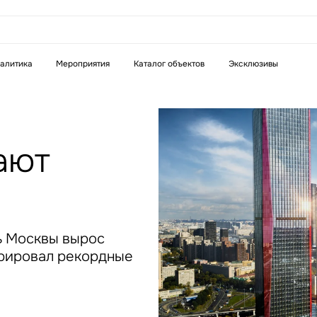
аказать звонок
алитика
Мероприятия
Каталог объектов
Эксклюзивы
Телефон
WhatsApp
Telegram
ают
бязательное поле
Это обязательное поле
н неверный формат
Введен неверный формат
ь Москвы вырос
стрировал рекордные
бязательное поле
н неверный формат