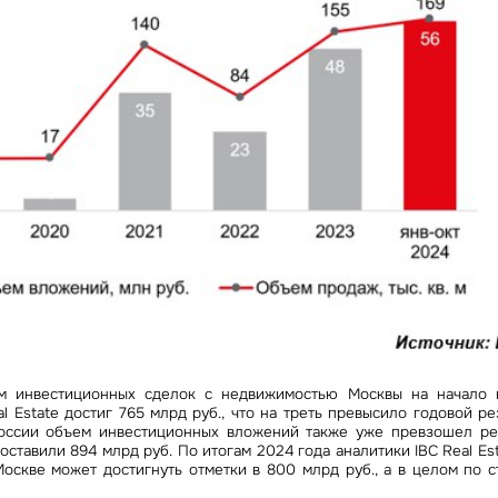
*
*
Это обязательное поле
лоба
язательное поле
Это обязательное поле
осква и Московская область
едомления
ный формат
Неверный формат
Это обязательное поле
Отправить сообщение
анкт-Петербург
сть
Инвестиции
ъявление
ая на кнопку «Отправить», вы даете свое согласие на обработку
Это обязательное поле
ользование ваших
Персональных данных
Брокеридж
От
бязательное поле
Отправить
Стратегический консалтинг
Нажимая на кнопк
Нажимая на кнопку «Отправить», вы да
согласие на обра
на обработку и использование ваших 
я на кнопку «Отправить», вы даете свое согласие на обработку и использование ваших персональ
персональных да
х
персональных данных
Исследования и аналитика
Оценка
Управление проектами строите
м инвестиционных сделок с недвижимостью Москвы на начало 
l Estate достиг 765 млрд руб., что на треть превысило годовой ре
оссии объем инвестиционных вложений также уже превзошел ре
оставили 894 млрд руб. По итогам 2024 года аналитики IBC Real Es
Москве может достигнуть отметки в 800 млрд руб., а в целом по с