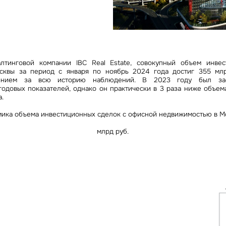
Сейчас
По времени
Отправить
я на кнопку «Отправить», вы даете свое согласие на обработку и использование ваших
персональ
х
лтинговой компании IBC Real Estate, совокупный объем инве
сквы за период с января по ноябрь 2024 года достиг 355 млрд
ением за всю историю наблюдений. В 2023 году был за
годовых показателей, однако он практически в 3 раза ниже объема
.
ика объема инвестиционных сделок с офисной недвижимостью в М
млрд руб.