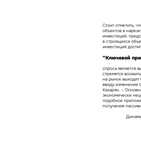
Стоит отметить, 
объектов в нарезк
инвестиций, предс
в строящихся объе
инвестиций достиг
“Ключевой при
спроса является 
стремятся вложить
З
на рынок выходит
ввиду изменения с
Казарян.
– Основна
экономически неце
П
подобное приложен
Подписатьс
получения пассивн
Заполните 
Это о
Динами
Оста
Во
объе
Это о
Пр
Это обязательное поле