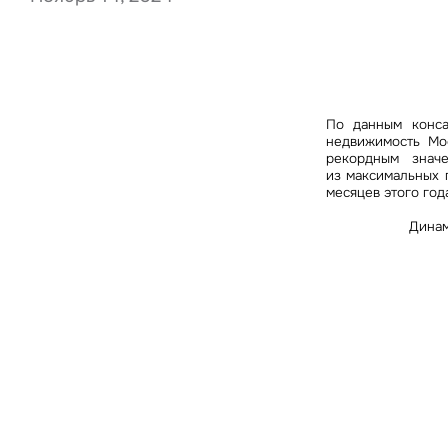
Нажима
данны
По данным конса
недвижимость Мо
рекордным знач
из максимальных 
месяцев этого года
Динам