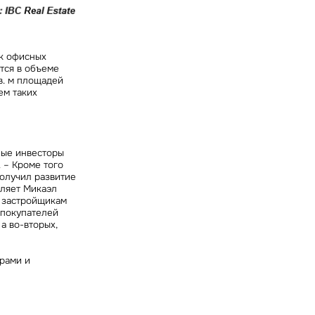
ок офисных
тся в объеме
в. м площадей
ем таких
ные инвесторы
.
– Кроме того
олучил развитие
вляет
Микаэл
и застройщикам
 покупателей
а во-вторых,
орами и