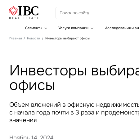
З
Сегменты
Услуги компании
Исследования и ан
Офисная недвижимость
Инвестиции
Главная
Новости
Инвесторы выбирают офисы
Складская недвижимость
Земельные активы и девелопмент
Инвестиционные активы
Брокеридж
Офисная недвижимость
Складская недвижимость
Инвесторы выбир
Торговая недвижимость
Стратегический консалтинг
Это о
Исследования и аналитика
офисы
Введе
Оценка
Управление проектами строительства
Объем вложений в офисную недвижимост
с начала года почти в 3 раза и продемон
значения
Это о
Ноябрь 14, 2024
Введе