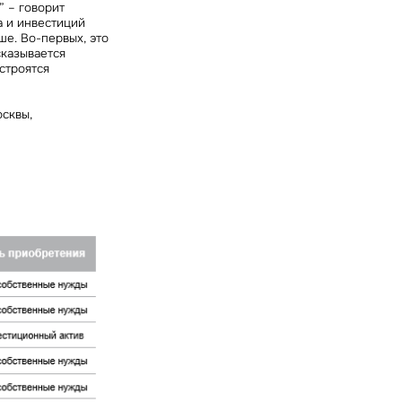
” – говорит
а и инвестиций
ше. Во-первых, это
сказывается
строятся
сквы,