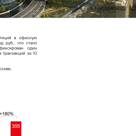
ных
стиций в офисную
 руб., что стало
фиксирован один
 транзакций за 10
оскве,