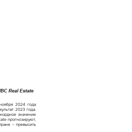
править
у «Отправить», вы даете свое
ете свое согласие
ботку и использование ваших
персональных данных
ных
нных
льства
ноября 2024 года
зультат 2023 года.
кордное значение
tate прогнозируют,
тране – превысить