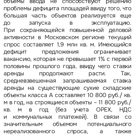
объемы ввода не способствуют решению
Это обязательное поле
Предложение
проблемы дефицита площадей ввиду того, что
большая часть объектов реализуется еще
до запуска в эксплуатацию.
Это обязательное поле
Жалоба
При сохраняющейся повышенной деловой
активности в Московском регионе текущий
Уведомления
спрос составляет 1,9 млн кв. м. Имеющийся
дефицит предложения ограничивает
вакансию, которая не превышает 1% с первой
Объявление
половины прошлого года, ввиду чего ставки
аренды продолжают расти. Так,
средневзвешенная запрашиваемая ставка
аренды на существующие сухие складские
объекты класса А составляет 10 800 руб./ кв.
м в год, на строящиеся объекты – 11 800 руб./
Это обязательное поле
Отправить
кв. м в год (без учета ОРЕХ, НДС
и коммунальных платежей). В связи со
значительным объемом потенциального
Нажимая на кнопку «Отправить», вы даете свое согласие
на обработку и использование ваших персональных данных
нереализованного спроса, а также
персональных данных