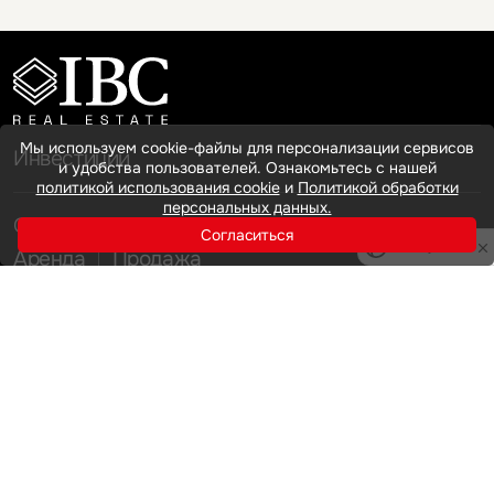
Мы используем cookie-файлы для персонализации сервисов
Инвестиции
и удобства пользователей. Ознакомьтесь с нашей
политикой использования cookie
и
Политикой обработки
персональных данных.
Офисная недвижимость
Согласиться
Privacy notice
Аренда
Продажа
Индустриальная недвижимость
Аренда
Продажа
Услуги
Инвестиции
Земельные активы и девелопмент
Брокеридж
О нас