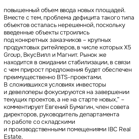
Объявление
повышенный объем ввода новых площадей.
Вместе с тем, проблема дефицита такого типа
объектов осталась нерешенной, поскольку
введенные объекты строились
под конкретных заказчиков – крупных
продуктовых ритейлеров, в числе которых X5
Это обязательное поле
Group, ВкусВилл и Магнит. Рынок же
Отправить
находится в ожидании стабилизации, в связи
с чем прирост предложения будет обеспечен
Нажимая на кнопку «Отправить», вы даете свое согласие
преимущественно BTS-проектами.
на обработку и использование ваших персональных данных
персональных данных
В сложившихся условиях инвесторы
и девелоперы фокусируются на завершении
текущих проектов, а не на старте новых,” –
комментирует
Евгений Бумагин, член совета
директоров, руководитель департамента
по работе со складскими
и производственными помещениями IBC Real
Estate.