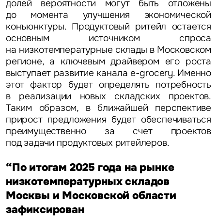
долей вероятности могут быть отложены
до момента улучшения экономической
конъюнктуры. Продуктовый ритейл остается
Задайте свой вопрос
основным источником спроса
на низкотемпературные склады в Московском
регионе, а ключевым драйвером его роста
выступает развитие канала e-grocery. Именно
этот фактор будет определять потребность
в реализации новых складских проектов.
Это обязательное поле
Таким образом, в ближайшей перспективе
Вопрос
прирост предложения будет обеспечиваться
преимущественно за счет проектов
Это обязательное поле
Предложение
под задачи продуктовых ритейлеров.
Это обязательное поле
“По итогам 2025 года на рынке
Жалоба
низкотемпературных складов
Москвы и Московской области
Уведомления
зафиксирован