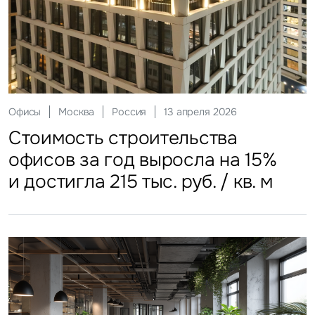
Склады
Москва
Россия
12 мая 2026
Инвестиции
Москва
Россия
29 мая 2026
Ритейл
Гостиницы
Москва
Москва
Россия
Россия
20 июля 2026
27 июля 2026
Офисы
Москва
Россия
13 апреля 2026
Стоимость строительства
ЗПИФы недвижимости
Более трети россиян
Столичные отели стали
Стоимость строительства
складских объектов практически
замедлили темп
еженедельно покупают готовую
доступнее
офисов за год выросла на 15%
остановила рост
еду
и достигла 215 тыс. руб. / кв. м