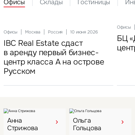
Офисы
Склады
Гостиницы
Ин
Склады
Актуальные
Москва
21 мая 2026
Россия
10 декабря 2025
Офисы
Инвести
29 сен
Офисы
Гостиницы
Инвестиции
Москва
Москва
Москва
Россия
Россия
Россия
10 июня 2026
18 ноября 2025
22 мая 2025
Склады
FFF group – новый резидент
«Солнце Москвы», ВДНХ
БЦ «
Торг
IBC Real Estate сдаст
Новый Crocus Fitness
Один из крупнейших
Кру
«Атлант-Парк»
цент
стал
в аренду первый бизнес-
Петровский парк откроется
гостиничных комплексов
марк
центр класса А на острове
в отеле Hyatt Regency
Подмосковья перешел
в Во
Русском
под управление компании
VIZANT
Анна
Ольга
Стрижова
Гольцова