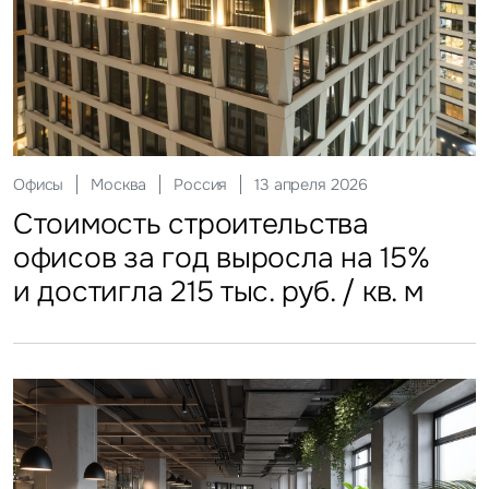
Склады
Москва
Россия
12 мая 2026
Инвестиции
Москва
Россия
29 мая 2026
Ритейл
Гостиницы
Москва
Москва
Россия
Россия
20 июля 2026
27 июля 2026
Офисы
Москва
Россия
13 апреля 2026
Стоимость строительства
ЗПИФы недвижимости
Более трети россиян
Столичные отели стали
Стоимость строительства
складских объектов практически
замедлили темп
еженедельно покупают готовую
доступнее
офисов за год выросла на 15%
остановила рост
еду
и достигла 215 тыс. руб. / кв. м