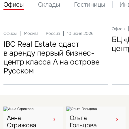
Офисы
Склады
Гостиницы
Ин
Склады
Актуальные
Москва
21 мая 2026
Россия
10 декабря 2025
Офисы
Инвести
29 сен
Офисы
Гостиницы
Инвестиции
Москва
Москва
Москва
Россия
Россия
Россия
10 июня 2026
18 ноября 2025
22 мая 2025
Склады
FFF group – новый резидент
«Солнце Москвы», ВДНХ
БЦ «
Торг
IBC Real Estate сдаст
Новый Crocus Fitness
Один из крупнейших
Кру
«Атлант-Парк»
цент
стал
в аренду первый бизнес-
Петровский парк откроется
гостиничных комплексов
марк
центр класса А на острове
в отеле Hyatt Regency
Подмосковья перешел
в Во
Русском
под управление компании
VIZANT
Анна
Ольга
Стрижова
Гольцова