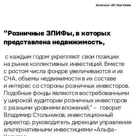
Задайте свой вопрос
“Розничные ЗПИФы, в которых
представлена недвижимость,
с каждым годом укрепляют свои позиции
на рынке коллективных инвестиций. Вместе
Это обязательное поле
с ростом числа фондов увеличиваются и их
Вопрос
СЧА, объемы недвижимости в их составе
и интерес со стороны розничных инвесторов.
Это обязательное поле
Предложение
Подобные фонды являются востребованными
у широкой аудитории розничных инвесторов
Это обязательное поле
с разными уровнями вложений,” – говорит
Жалоба
Владимир Стольников, инвестиционный
директор, руководитель дирекции управления
Уведомления
альтернативными инвестициями «Альфа-