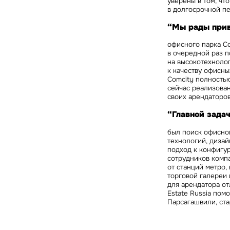
уверены в том, чт
в долгосрочной пе
“Мы рады прив
офисного парка Co
в очередной раз п
на высокотехноло
к качеству офисны
Comcity полность
сейчас реализован
своих арендаторов
“Главной зада
был поиск офисно
технологий, дизай
подход к конфигур
сотрудников компа
от станций метро,
торговой галереи 
для арендатора от
Estate Russia пом
Парсагашвили, ста