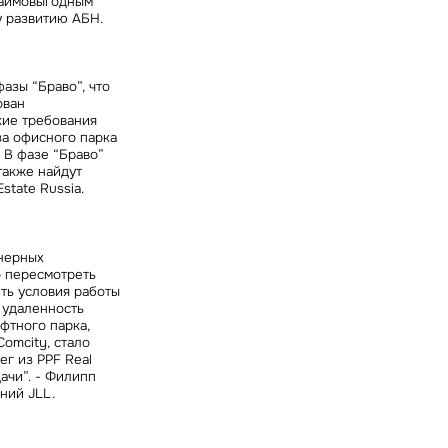
взаимовыгодным
у развитию АБН.
азы “Браво”, что
ован
кие требования
за офисного парка
 В фазе “Браво”
также найдут
state Russia.
нерных
о пересмотреть
ть условия работы
 удаленность
фтного парка,
omcity, стало
г из PPF Real
ачи”. - Филипп
ний JLL.