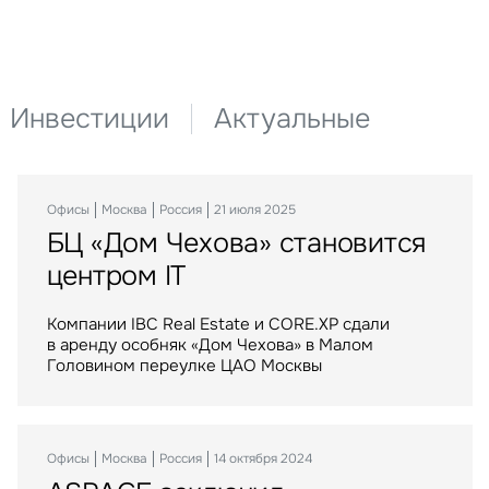
Инвестиции
Актуальные
Офисы
Склады
Инвестиции
Москва
Москва
Москва
Россия
Россия
Россия
21 июля 2025
15 сентября 2025
29 сентября 2023
БЦ «Дом Чехова» становится
Крупнейший российский
Торговые центры «МЕГА»
центром IT
маркетплейс расширяется
стали российским активом
в Воронеже
Компании IBC Real Estate и CORE.XP сдали
IBC Real Estate выступила консультантом
в аренду особняк «Дом Чехова» в Малом
крупнейшей в истории рынка сделки
Крупнейший российский маркетплейс стал
Головином переулке ЦАО Москвы
по приобретению Группой Газпромбанк сети
арендатором логистического комплекса
торговых центров МЕГА в России
компании АЛС на юго-востоке Воронежа
Офисы
Москва
Россия
14 октября 2024