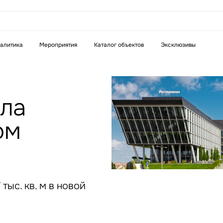
аказать звонок
алитика
Мероприятия
Каталог объектов
Эксклюзивы
Телефон
WhatsApp
Telegram
ала
ом
бязательное поле
Это обязательное поле
н неверный формат
Введен неверный формат
тыс. кв. м в новой
бязательное поле
н неверный формат