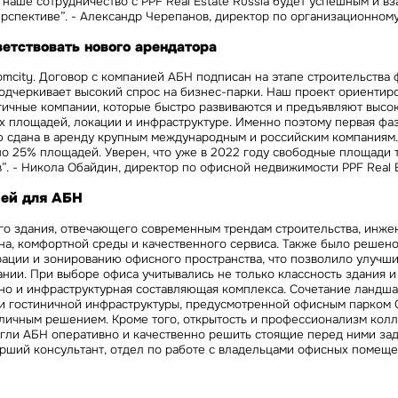
о наше сотрудничество с PPF Real Estate Russia будет успешным и 
рспективе”. - Александр Черепанов, директор по организационном
етствовать нового арендатора
mcity. Договор с компанией АБН подписан на этапе строительства ф
одчеркивает высокий спрос на бизнес-парки. Наш проект ориентир
гичные компании, которые быстро развиваются и предъявляют высо
х площадей, локации и инфраструктуре. Именно поэтому первая фа
ю сдана в аренду крупным международным и российским компаниям.
о 25% площадей. Уверен, что уже в 2022 году свободные площади 
”. - Никола Обайдин, директор по офисной недвижимости PPF Real E
чей для АБН
го здания, отвечающего современным трендам строительства, инже
на, комфортной среды и качественного сервиса. Также было решен
ации и зонированию офисного пространства, что позволило улучши
нии. При выборе офиса учитывались не только классность здания и
 но и инфраструктурная составляющая комплекса. Сочетание ландша
и гостиничной инфраструктуры, предусмотренной офисным парком С
личным решением. Кроме того, открытость и профессионализм колле
огли АБН оперативно и качественно решить стоящие перед ними зад
рший консультант, отдел по работе с владельцами офисных помеще