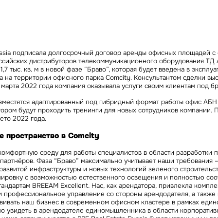
Сейчас
По времени
Отправить
я на кнопку «Отправить», вы даете свое согласие на обработку и использование ваших
персональ
ussia подписала долгосрочный договор аренды офисных площадей с
х
ссийских дистрибуторов телекоммуникационного оборудования ТД 
,7 тыс. кв. м в новой фазе “Браво”, которая будет введена в эксплуа
а на территории офисного парка Comcity. Консультантом сделки вы
 марта 2022 года компания оказывала услуги своим клиентам под б
азместятся адаптированный под гибридный формат работы офис АБН
тором будут проходить тренинги для новых сотрудников компании. 
ето 2022 года.
е пространство в Comcity
комфортную среду для работы специалистов в области разработки 
партнёров. Фаза “Браво” максимально учитывает наши требования –
развитой инфраструктуры и новых технологий зеленого строительст
ировку с возможностью естественного освещения и полностью соо
ндартам BREEAM Excellent. Нас, как арендатора, привлекла компле
и профессиональное управление со стороны арендодателя, а также
вивать наш бизнес в современном офисном кластере в рамках един
но увидеть в арендодателе единомышленника в области корпоративн