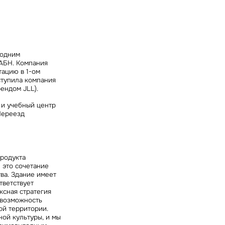
ных
 одним
АБН. Компания
тацию в 1-ом
ступила компания
рендом JLL).
 и учебный центр
Переезд
продукта
 это сочетание
ва. Здание имеет
тветствует
ксная стратегия
 возможность
ой территории.
ой культуры, и мы