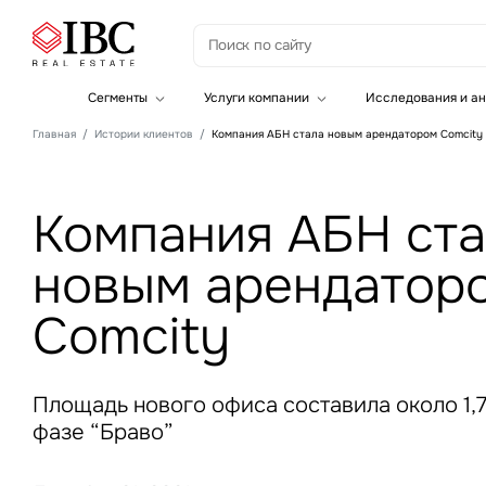
З
Сегменты
Услуги компании
Исследования и ан
Офисная недвижимость
Инвестиции
Главная
Истории клиентов
Компания АБН стала новым арендатором Comcity
Складская недвижимость
Земельные активы и девелопмент
Инвестиционные активы
Брокеридж
Офисная недвижимость
Складская недвижимость
Компания АБН ст
Торговая недвижимость
Стратегический консалтинг
новым арендатор
Это о
Исследования и аналитика
Введе
Оценка
Comcity
Управление проектами строительства
Площадь нового офиса составила около 1,7 
фазе “Браво”
Это о
Введе