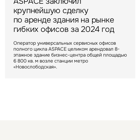
ASPACE заключил
Инвестиции
Москва
Россия
06 апреля 2023
Склады
Москва
Россия
10 июня 2025
крупнейшую сделку
Balchug Capital выкупил
ИП «РУСИЧ Холмогоры»
по аренде здания на рынке
у американских инвесторов
пополнился крупным
гибких офисов за 2024 год
один из крупнейших
арендатором
московских ТРЦ
Оператор универсальных сервисных офисов
полного цикла ASPACE целиком арендовал 8-
Крупнейший российский маркетплейс стал
ТРЦ "Метрополис" общей площадью 205 тыс. кв.
этажное здание бизнес-центра общей площадью
арендатором склада в индустриальном парке
м. был построен девелопером Capital Partners
6 800 кв. м возле станции метро
«РУСИЧ Холмогоры» на северо-востоке Москвы
в 2009 году
«Новослободская».