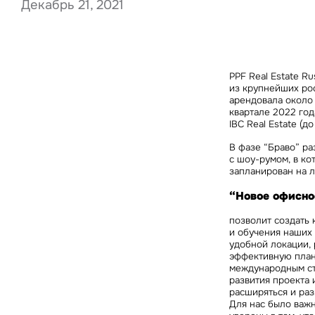
Декабрь 21, 2021
Нажима
PPF Real Estate R
данны
из крупнейших ро
арендовала около 1
квартале 2022 год
IBC Real Estate
(до
В фазе “Браво” р
с шоу-румом, в ко
запланирован на л
“Новое офисно
позволит создать 
и обучения наших 
удобной локации, 
эффективную план
международным ста
развития проекта 
расширяться и раз
Для нас было важ