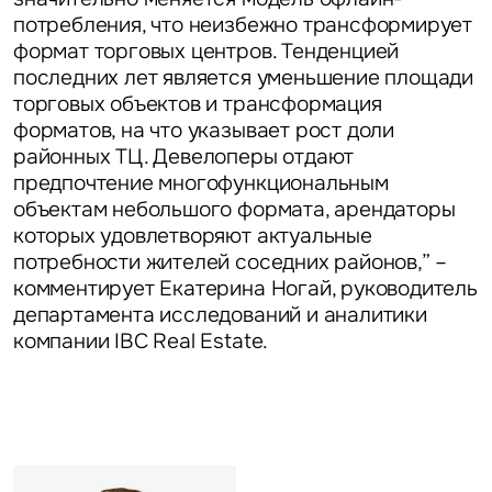
потребления, что неизбежно трансформирует
формат торговых центров. Тенденцией
последних лет является уменьшение площади
торговых объектов и трансформация
Это обязательное поле
форматов, на что указывает рост доли
Вопрос
районных ТЦ. Девелоперы отдают
предпочтение многофункциональным
Это обязательное поле
объектам небольшого формата, арендаторы
Предложение
которых удовлетворяют актуальные
потребности жителей соседних районов,” –
Это обязательное поле
Жалоба
комментирует
Екатерина Ногай, руководитель
департамента исследований и аналитики
Уведомления
компании IBC Real Estate.
Объявление