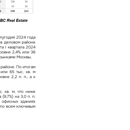
олугодия 2024 года
 в деловом районе
та I квартала 2024
уровне 2,4% или 36
брынками Москвы.
районе. По итогам
или 65 тыс. кв. м
вне 2,2 п. п., а к
. кв. м, что ниже
(9,7%) на 3,0 п. п.
х офисных зданиях
ь по всем ключевым