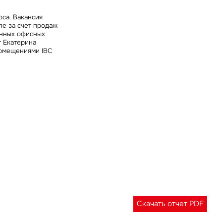
са. Вакансия
ле за счет продаж
енных офисных
т
Екатерина
помещениями IBC
Скачать отчет PDF