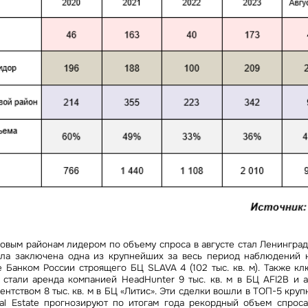
ловым районам лидером по объему спроса в августе стал Ленинград
 была заключена одна из крупнейших за весь период наблюдений
е Банком России строящего БЦ SLAVA 4 (102 тыс. кв. м). Также к
 стали аренда компанией HeadHunter 9 тыс. кв. м в БЦ AFI2B и 
ентством 8 тыс. кв. м в БЦ «Литис». Эти сделки вошли в ТОП-5 круп
al Estate прогнозируют по итогам года рекордный объем спрос