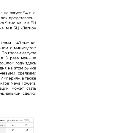
 на август 94 тыс.
елок представлены
 9 тыс. кв. м в БЦ
кв. м в БЦ «Легион
ами – 49 тыс. кв.
йоном с минимумом
 По итогам августа
и в 3 раза меньше
 прошлом году здесь
дня на этом рынке
ючевыми сделками
«Империя», а также
ентре Neva Towers.
ации может стать
нциальной сделки