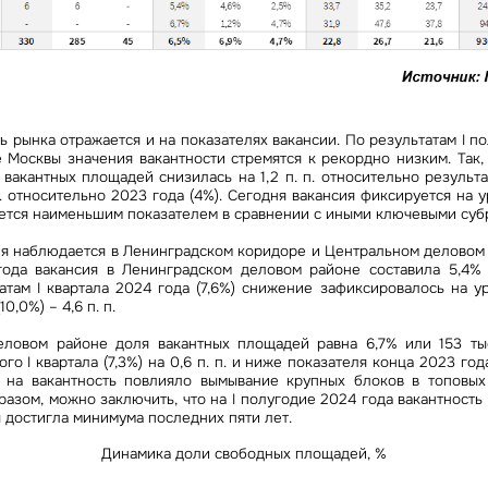
ь рынка отражается и на показателях вакансии. По результатам I п
 Москвы значения вакантности стремятся к рекордно низким. Так,
вакантных площадей снизилась на 1,2 п. п. относительно результа
. п. относительно 2023 года (4%). Сегодня вакансия фиксируется на 
вляется наименьшим показателем в сравнении с иными ключевыми су
я наблюдается в Ленинградском коридоре и Центральном деловом 
адайте свой вопрос
 года вакансия в Ленинградском деловом районе составила 5,4% 
атам I квартала 2024 года (7,6%) снижение зафиксировалось на уро
0,0%) – 4,6 п. п.
ловом районе доля вакантных площадей равна 6,7% или 153 тыс
олучить подборку
я на рассылку
о I квартала (7,3%) на 0,6 п. п. и ниже показателя конца 2023 года 
заявку
 на вакантность повлияло вымывание крупных блоков в топовы
разом, можно заключить, что на I полугодие 2024 года вакантност
бязательное поле
вьте ваш телефон, мы пришлем актуальную подборку подходящих
прос
 достигла минимума последних пяти лет.
ктов с ценами и условиями
Динамика доли свободных площадей, %
бязательное поле
Это обязательное поле
едложение