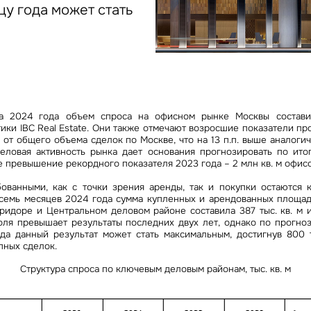
Сейчас
По времени
цу года может стать
Отправить
я на кнопку «Отправить», вы даете свое согласие на обработку и использование ваших
персональ
х
та 2024 года объем спроса на офисном рынке Москвы составил
ики IBC Real Estate. Они также отмечают возросшие показатели п
% от общего объема сделок по Москве, что на 13 п.п. выше аналоги
деловая активность рынка дает основания прогнозировать по ито
 превышение рекордного показателя 2023 года – 2 млн кв. м офисо
ованными, как с точки зрения аренды, так и покупки остаются
восемь месяцев 2024 года сумма купленных и арендованных площад
ридоре и Центральном деловом районе составила 387 тыс. кв. м 
оля превышает результаты последних двух лет, однако по прогноза
да данный результат может стать максимальным, достигнув 800 ты
пных сделок.
Структура спроса по ключевым деловым районам, тыс. кв. м