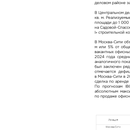
деловом районе за 
В Центральном дел
кв. м. Реализуем
площади до 1 000 
на Садовой-Спасск
I» строительной к
В Москва-Сити об
м или 5% от обще
вакантных офисных
2024 года средни
аналогичного показ
был заключен ряд
отмечается дефи
в Москва-Сити в 2
сделка по аренде 
По прогнозам IB
абсолютным макс
по продаже офисно