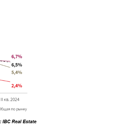
править
у «Отправить», вы даете свое
ете свое согласие
ботку и использование ваших
персональных данных
ных
нных
льства