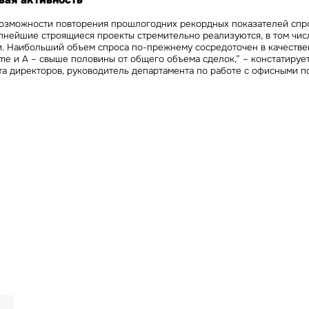
вая активность
возможности повторения прошлогодних рекордных показателей спро
пнейшие строящиеся проекты стремительно реализуются, в том чис
и. Наибольший объем спроса по-прежнему сосредоточен в качеств
ime и A – свыше половины от общего объема сделок,” – констатируе
та директоров, руководитель департамента по работе с офисными 