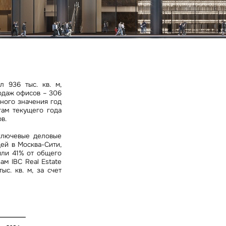
ных
 936 тыс. кв. м,
родаж офисов – 306
чного значения год
гам текущего года
в.
 ключевые деловые
ей в Москва-Сити,
или 41% от общего
м IBC Real Estate
с. кв. м, за счет