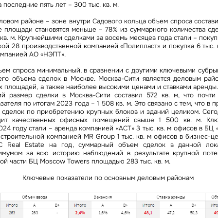
последние пять лет – 300 тыс. кв. м.
овом районе – зоне внутри Садового кольца объем спроса составил
ые площади становятся меньше – 78% из суммарного количества сд
кв. м. Крупнейшими сделками за восемь месяцев года стали – покупка
ой 28 производственной компанией «Полипласт» и покупка 6 тыс. 
омпанией АО «НЭПТ».
ъем спроса минимальный, в сравнении с другими ключевыми субрынк
го объема сделок в Москве. Москва-Сити является деловым ра
 площадей, а также наиболее высокими ценами и ставками аренды.
й размер сделки в Москва-Сити составил 572 кв. м, что почт
ателя по итогам 2023 года – 1 508 кв. м. Это связано с тем, что в
 сделок по приобретению крупных блоков и зданий целиком. Сего
цит качественных офисных помещений свыше 1 500 кв. м. Кл
024 году стали – аренда компанией «АСТ» 3 тыс. кв. м офисов в БЦ 
строительной компанией MR Group 1 тыс. кв. м офисов в бизнес-ц
C Real Estate на год, суммарный объем сделок в данной лок
имумом за всю историю наблюдений в результате крупной поте
й части БЦ Moscow Towers площадью 283 тыс. кв. м.
Ключевые показатели по основным деловым районам