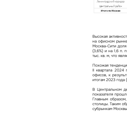
Высокая активност
на офисном рынке
Москва-Сити доля 
(3,6%) и на 1,6 п
тыс. кв. м, что я
Похожая тенденци
З
II квартала 2024
офисов, к результ
итогам 2023 года (1
В Центральном де
П
Подписатьс
показателя прошлог
Заполните 
Главным образом,
столицы. Таким об
Это о
Оста
Во
субрынкам Москвы
объе
Это о
Пр
Это обязательное поле