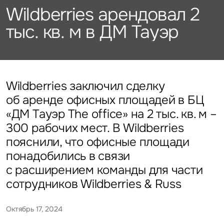
Подписаться
Каталог объектов
Wildberries арендовал 2
Алматы
данных
Брокеридж
Стратегический консалтинг
Офисы
тыс. кв. м в ДМ Тауэр
Исследования и аналитика
Нажимая на кнопку
«Отправить», вы даете свое
Стрит-ритейл
Оценка
Эксклюзивы
Стратегический консалтинг
согласие на обработку
Управление проектами строительства
и использование ваших
Отели
Это обязательное поле
персональных данных
Это обязательное поле
Исследования и аналитика
Введен неверный формат
О нас
Сейчас
По времени
Wildberries заключил сделку
об аренде офисных площадей в БЦ
Это обязательное поле
Оценка
«ДМ Тауэр The office» на 2 тыс. кв. м –
Новости
Отправить
Отправить
300 рабочих мест. В Wildberries
Управление проектами
пояснили, что офисные площади
Карьера
строительства
Нажимая на кнопку «Отправить», вы даете свое согласие
Нажимая на кнопку «Отправить», вы даете свое
понадобились в связи
на обработку и использование ваших
персональных данных
согласие на обработку и использование ваших
с расширением команды для части
персональных данных
сотрудников Wildberries & Russ
Контакты
Октябрь 17, 2024