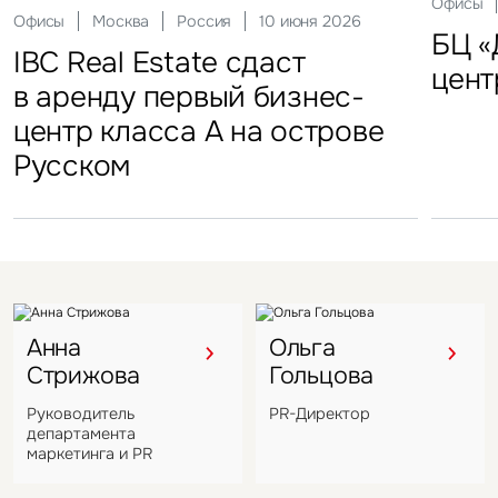
Склады
Актуальные
Москва
21 мая 2026
Россия
10 декабря 2025
Офисы
Инвести
29 сен
Офисы
Гостиницы
Инвестиции
Москва
Москва
Москва
Россия
Россия
Россия
10 июня 2026
18 ноября 2025
22 мая 2025
Склады
FFF group – новый резидент
«Солнце Москвы», ВДНХ
БЦ «
Торг
IBC Real Estate сдаст
Новый Crocus Fitness
Один из крупнейших
Кру
«Атлант-Парк»
цент
стал
в аренду первый бизнес-
Петровский парк откроется
гостиничных комплексов
марк
центр класса А на острове
в отеле Hyatt Regency
Подмосковья перешел
в Во
Русском
под управление компании
VIZANT
Анна
Ольга
Стрижова
Гольцова
Руководитель
PR-Директор
департамента
маркетинга и PR