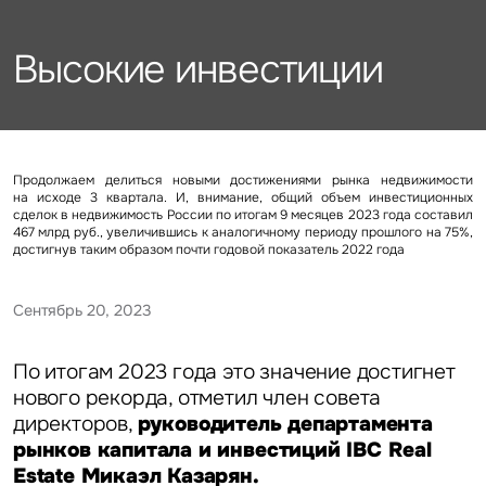
Подписаться
Каталог объектов
Алматы
данных
Брокеридж
Стратегический консалтинг
Офисы
Высокие инвестиции
Исследования и аналитика
Нажимая на кнопку
«Отправить», вы даете свое
Стрит-ритейл
Оценка
Эксклюзивы
Стратегический консалтинг
согласие на обработку
Управление проектами строительства
и использование ваших
Отели
Это обязательное поле
персональных данных
Это обязательное поле
Исследования и аналитика
Введен неверный формат
О нас
Сейчас
По времени
Продолжаем делиться новыми достижениями рынка недвижимости
на исходе 3 квартала. И, внимание, общий объем инвестиционных
сделок в недвижимость России по итогам 9 месяцев 2023 года составил
Это обязательное поле
Оценка
467 млрд руб., увеличившись к аналогичному периоду прошлого на 75%,
Новости
достигнув таким образом почти годовой показатель 2022 года
Отправить
Отправить
Управление проектами
Сентябрь 20, 2023
Карьера
строительства
Нажимая на кнопку «Отправить», вы даете свое согласие
Нажимая на кнопку «Отправить», вы даете свое
на обработку и использование ваших
персональных данных
согласие на обработку и использование ваших
персональных данных
По итогам 2023 года это значение достигнет
нового рекорда, отметил член совета
Контакты
директоров,
руководитель департамента
рынков капитала и инвестиций IBC Real
Estate Микаэл Казарян.