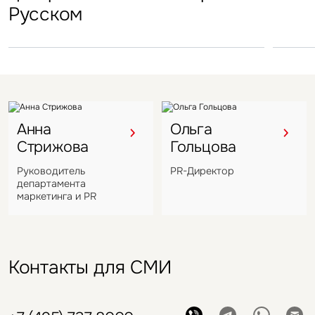
Русском
под управление компании
VIZANT
Анна
Ольга
Стрижова
Гольцова
Руководитель
PR-Директор
департамента
маркетинга и PR
Контакты для СМИ