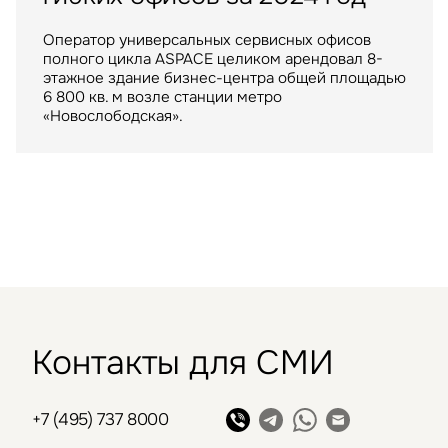
арендатором
московских ТРЦ
Оператор универсальных сервисных офисов
полного цикла ASPACE целиком арендовал 8-
Крупнейший российский маркетплейс стал
ТРЦ "Метрополис" общей площадью 205 тыс. кв.
этажное здание бизнес-центра общей площадью
арендатором склада в индустриальном парке
м. был построен девелопером Capital Partners
6 800 кв. м возле станции метро
«РУСИЧ Холмогоры» на северо-востоке Москвы
в 2009 году
«Новослободская».
Контакты для СМИ
+7 (495) 737 8000