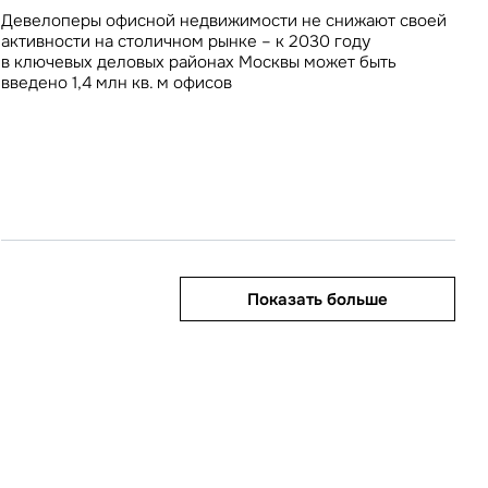
инвестиционных вложений в недвижимость на 20% год
расположены в регионах
на OZON и Wildberries составляет 5% и 9%
Девелоперы офисной недвижимости не снижают своей
к году, тогда как доля регионов, напротив,
соответственно
активности на столичном рынке – к 2030 году
приблизилась к максимальному за всю историю рынка
в ключевых деловых районах Москвы может быть
значению
введено 1,4 млн кв. м офисов
Показать больше
Показать больше
Показать больше
Показать больше
Показать больше
править
у «Отправить», вы даете свое
ете свое согласие