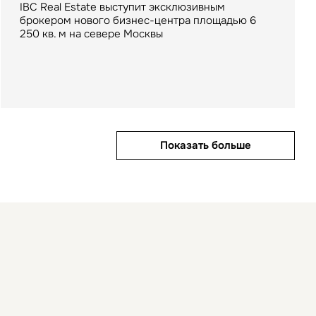
IBC Real Estate выступит эксклюзивным
брокером нового бизнес-центра площадью 6
Компания IBC Real Estate выступила
Бизнес-центр класса «А» «Пулково Скай»
250 кв. м на севере Москвы
консультантом крупнейшей за последние три
является премиальным объектом с общей
года сделки на рынке аренды складских
площадью 76 тыс. кв. м.
помещений в fashion-сегменте
Показать больше
Показать больше
Показать больше