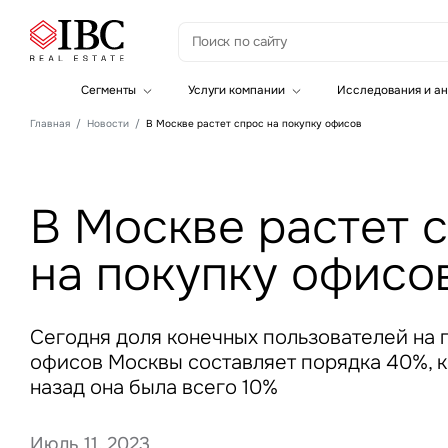
З
Сегменты
Услуги компании
Исследования и ан
Офисная недвижимость
Инвестиции
Главная
Новости
В Москве растет спрос на покупку офисов
Складская недвижимость
Земельные активы и девелопмент
Инвестиционные активы
Брокеридж
Офисная недвижимость
Складская недвижимость
В Москве растет 
Торговая недвижимость
Стратегический консалтинг
Это о
Исследования и аналитика
на покупку офисо
Введе
Оценка
Управление проектами строительства
Сегодня доля конечных пользователей на
офисов Москвы составляет порядка 40%, ко
назад она была всего 10%
Это о
Июль 11, 2023
Введе