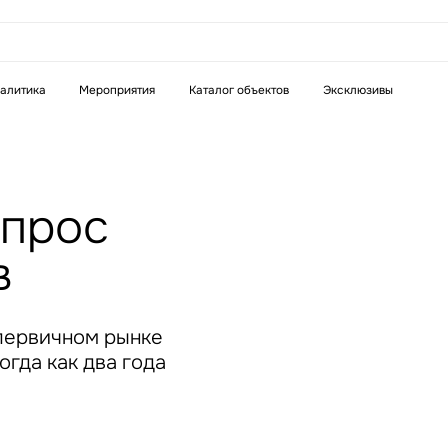
аказать звонок
алитика
Мероприятия
Каталог объектов
Эксклюзивы
Телефон
WhatsApp
Telegram
спрос
бязательное поле
Это обязательное поле
в
н неверный формат
Введен неверный формат
 первичном рынке
гда как два года
бязательное поле
н неверный формат