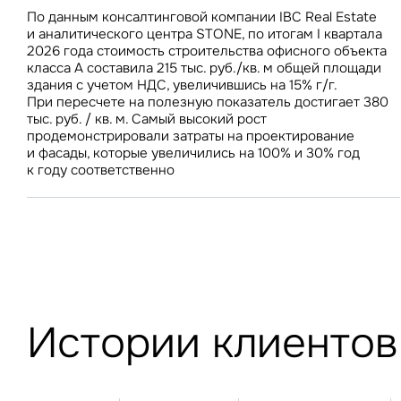
ее один раз в неделю и чаще
увеличилась на 28 млрд руб., а объем недвижимости –
прирост в 10%
По данным консалтинговой компании IBC Real Estate
Стоимость строительства складов в Центральном
на 163 тыс. кв. м, против 44 млрд руб. и 563 тыс. кв. м
и аналитического центра STONE, по итогам I квартала
федеральном округе за год увеличилась всего на 1,9% –
недвижимости за аналогичный период прошлого года
З
2026 года стоимость строительства офисного объекта
до 69 100 руб./кв. м. В условиях роста вакантного
класса А составила 215 тыс. руб./кв. м общей площади
предложения на складском рынке стабилизация затрат
здания с учетом НДС, увеличившись на 15% г/г.
на строительство будет способствовать дальнейшему
При пересчете на полезную показатель достигает 380
снижению ставок аренды
П
тыс. руб. / кв. м. Самый высокий рост
Подписатьс
продемонстрировали затраты на проектирование
Заполните 
и фасады, которые увеличились на 100% и 30% год
Это о
к году соответственно
Оста
Во
объе
Это о
Пр
Это обязательное поле
Это обязательное поле
Жа
Исследования и новости
Введен неверный формат
Это об
Предложения по аренде
Исследования и новости М
Ув
Невер
Это обязательное поле
Предложения о продаже
Исследования и новости С
Москва и Московская обла
Инвестиции
Москва
Об
Истории клиентов
Инвестиции
Нажим
Мероприятия
Санкт-Петербург
Торговые центры
и исп
Санкт-Петербург
Торговые центры
Склады
Это о
Алматы
Офисы