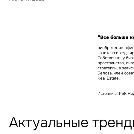
Нажима
данны
“Все больше к
риобретение офис
капитала и хеджир
Собственнику биз
пространство, ин
стратегии, в зави
Белова, член сове
Real Estate.
Источник: РБК Не
Актуальные тренд