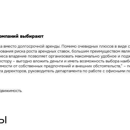
Сейчас
По времени
Отправить
я на кнопку «Отправить», вы даете свое согласие на обработку и использование ваших
персональ
х
омпаний выбирают
а вместо долгосрочной аренды. Помимо очевидных плюсов в виде 
ования риска роста арендных ставок, большим преимуществом являе
неса владение позволяет организовать максимально удобное и под
вестору – выгодно вложить деньги и иметь возможность выбора наи
симости от собственных предпочтений и внешних обстоятельств,” – 
та директоров, руководитель департамента по работе с офисными 
движимость
ы