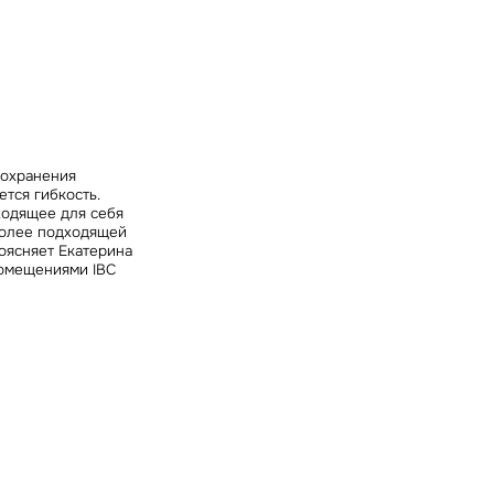
ных
сохранения
тся гибкость.
ходящее для себя
более подходящей
поясняет
Екатерина
помещениями IBC