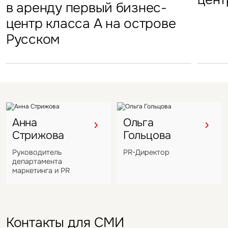
стал
в аренду первый бизнес-
Петровский парк откроется
гостиничных комплексов
марк
центр класса А на острове
в отеле Hyatt Regency
Подмосковья перешел
в Во
Русском
под управление компании
VIZANT
Анна
Ольга
Стрижова
Гольцова
Руководитель
PR-Директор
департамента
маркетинга и PR
Контакты для СМИ