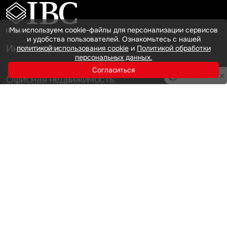
Мы используем cookie-файлы для персонализации сервисов
и удобства пользователей. Ознакомьтесь с нашей
Инвестиции
политикой использования cookie
и
Политикой обработки
персональных данных.
Согласиться
Privacy notice
Офисная недвижимость
Аренда
Продажа
Индустриальная недвижимость
Аренда
Продажа
Услуги
Инвестиции
Земельные активы и девелопмент
Брокеридж
О нас
Офисная недвижимость
Складская недвижимость