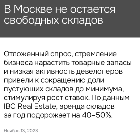
Подписаться
Каталог объектов
В Москве не остается
Алматы
данных
Брокеридж
Стратегический консалтинг
Офисы
свободных складов
Исследования и аналитика
Нажимая на кнопку
«Отправить», вы даете свое
Стрит-ритейл
Оценка
Эксклюзивы
Стратегический консалтинг
согласие на обработку
Управление проектами строительства
и использование ваших
Отели
Это обязательное поле
персональных данных
Это обязательное поле
Исследования и аналитика
Введен неверный формат
О нас
Сейчас
По времени
Отложенный спрос, стремление
бизнеса нарастить товарные запасы
Это обязательное поле
Оценка
и низкая активность девелоперов
Новости
Отправить
Отправить
привели к сокращению доли
Управление проектами
пустующих складов до минимума,
Карьера
строительства
Нажимая на кнопку «Отправить», вы даете свое согласие
Нажимая на кнопку «Отправить», вы даете свое
стимулируя рост ставок. По данным
на обработку и использование ваших
персональных данных
согласие на обработку и использование ваших
IBC Real Estate, аренда складов
персональных данных
за год подорожает на 40–50%.
Контакты
Ноябрь 13, 2023