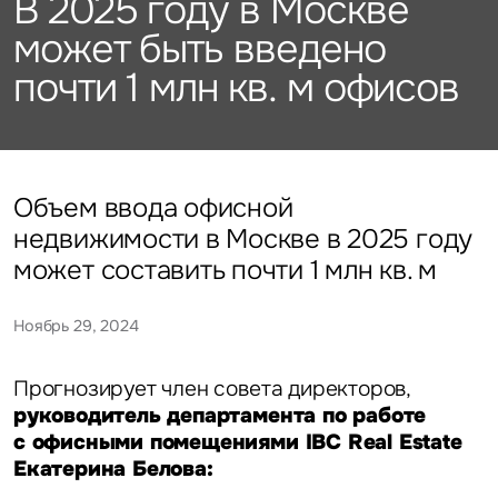
В 2025 году в Москве
Подписаться
Каталог объектов
Алматы
данных
Брокеридж
Стратегический консалтинг
Офисы
может быть введено
Исследования и аналитика
Нажимая на кнопку
почти 1 млн кв. м офисов
«Отправить», вы даете свое
Стрит-ритейл
Оценка
Эксклюзивы
Стратегический консалтинг
согласие на обработку
Управление проектами строительства
и использование ваших
Отели
Это обязательное поле
персональных данных
Это обязательное поле
Исследования и аналитика
Введен неверный формат
О нас
Сейчас
По времени
Объем ввода офисной
недвижимости в Москве в 2025 году
Это обязательное поле
Оценка
Новости
может составить почти 1 млн кв. м
Отправить
Отправить
Управление проектами
Ноябрь 29, 2024
Карьера
строительства
Нажимая на кнопку «Отправить», вы даете свое согласие
Нажимая на кнопку «Отправить», вы даете свое
на обработку и использование ваших
персональных данных
согласие на обработку и использование ваших
персональных данных
Прогнозирует член совета директоров,
Контакты
руководитель департамента по работе
с офисными помещениями IBC Real Estate
Екатерина Белова: