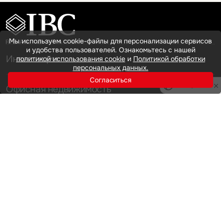
Мы используем cookie-файлы для персонализации сервисов
и удобства пользователей. Ознакомьтесь с нашей
Инвестиции
политикой использования cookie
и
Политикой обработки
персональных данных.
Согласиться
Privacy notice
Офисная недвижимость
Аренда
Продажа
Индустриальная недвижимость
Аренда
Продажа
Услуги
Инвестиции
Земельные активы и девелопмент
Брокеридж
О нас
Офисная недвижимость