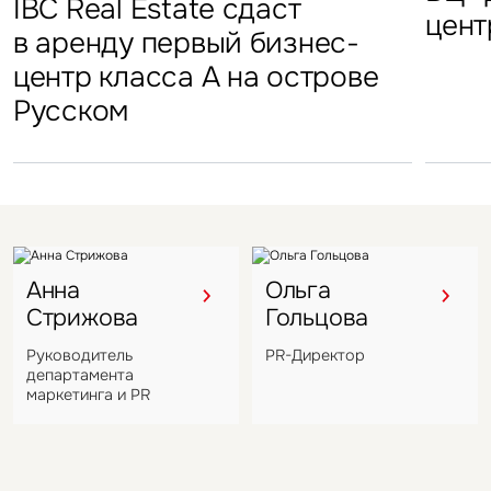
Торг
IBC Real Estate сдаст
Новый Crocus Fitness
Один из крупнейших
Кру
«Атлант-Парк»
цент
стал
в аренду первый бизнес-
Петровский парк откроется
гостиничных комплексов
марк
центр класса А на острове
в отеле Hyatt Regency
Подмосковья перешел
в Во
Русском
под управление компании
VIZANT
Анна
Ольга
Стрижова
Гольцова
Руководитель
PR-Директор
департамента
маркетинга и PR