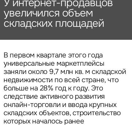
У интернет-продавцов
Подписаться
Каталог объектов
Алматы
данных
Брокеридж
Стратегический консалтинг
Офисы
увеличился объем
Исследования и аналитика
Нажимая на кнопку
складских площадей
«Отправить», вы даете свое
Стрит-ритейл
Оценка
Эксклюзивы
Стратегический консалтинг
согласие на обработку
Управление проектами строительства
и использование ваших
Отели
Это обязательное поле
персональных данных
Это обязательное поле
Исследования и аналитика
Введен неверный формат
О нас
Сейчас
По времени
В первом квартале этого года
универсальные маркетплейсы
Это обязательное поле
Оценка
Новости
заняли около 9,7 млн кв. м складской
Отправить
Отправить
недвижимости по всей стране, что
Управление проектами
больше на 28% год к году. Это
Карьера
строительства
Нажимая на кнопку «Отправить», вы даете свое согласие
Нажимая на кнопку «Отправить», вы даете свое
на обработку и использование ваших
персональных данных
согласие на обработку и использование ваших
следствие активного развития
персональных данных
онлайн-торговли и ввода крупных
Контакты
складских объектов, строительство
которых началось ранее