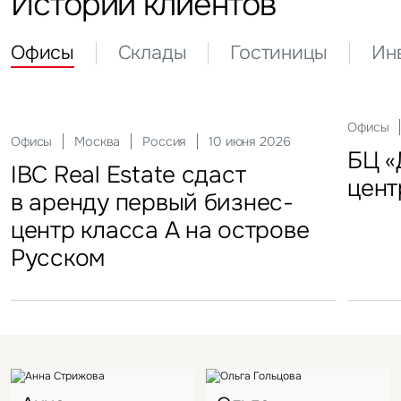
Истории клиентов
Офисы
Склады
Гостиницы
Ин
Склады
Актуальные
Москва
21 мая 2026
Россия
10 декабря 2025
Офисы
Инвести
29 сен
Офисы
Гостиницы
Инвестиции
Москва
Москва
Москва
Россия
Россия
Россия
10 июня 2026
18 ноября 2025
22 мая 2025
Склады
FFF group – новый резидент
«Солнце Москвы», ВДНХ
БЦ «
Торг
IBC Real Estate сдаст
Новый Crocus Fitness
Один из крупнейших
Кру
«Атлант-Парк»
цент
стал
в аренду первый бизнес-
Петровский парк откроется
гостиничных комплексов
марк
центр класса А на острове
в отеле Hyatt Regency
Подмосковья перешел
в Во
Русском
под управление компании
VIZANT