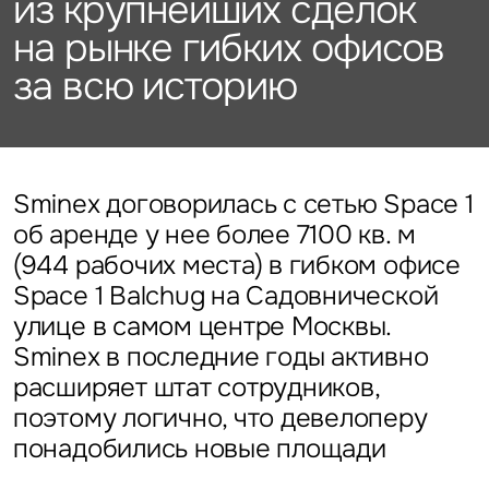
из крупнейших сделок
Подписаться
Каталог объектов
Алматы
данных
Брокеридж
Стратегический консалтинг
Офисы
на рынке гибких офисов
Исследования и аналитика
Нажимая на кнопку
за всю историю
«Отправить», вы даете свое
Стрит-ритейл
Оценка
Эксклюзивы
Стратегический консалтинг
согласие на обработку
Управление проектами строительства
и использование ваших
Отели
Это обязательное поле
персональных данных
Это обязательное поле
Исследования и аналитика
Введен неверный формат
О нас
Сейчас
По времени
Sminex договорилась с сетью Space 1
об аренде у нее более 7100 кв. м
Это обязательное поле
Оценка
Новости
(944 рабочих места) в гибком офисе
Отправить
Отправить
Space 1 Balchug на Садовнической
Управление проектами
улице в самом центре Москвы.
Карьера
строительства
Нажимая на кнопку «Отправить», вы даете свое согласие
Нажимая на кнопку «Отправить», вы даете свое
на обработку и использование ваших
персональных данных
согласие на обработку и использование ваших
Sminex в последние годы активно
персональных данных
расширяет штат сотрудников,
Контакты
поэтому логично, что девелоперу
понадобились новые площади