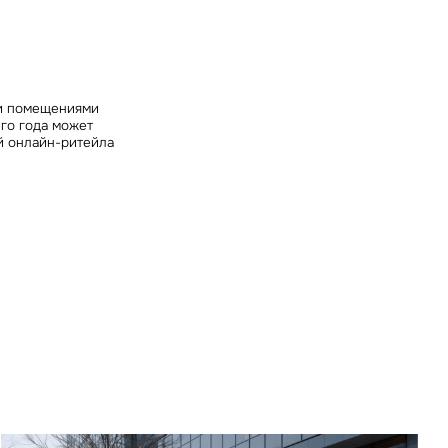
ных
ми помещениями
его года может
ей онлайн-ритейла