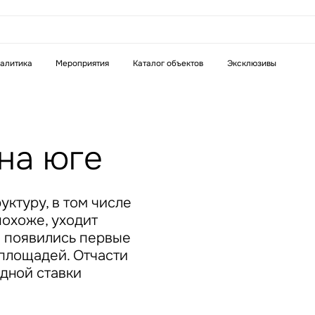
аказать звонок
алитика
Мероприятия
Каталог объектов
Эксклюзивы
Телефон
WhatsApp
Telegram
на юге
бязательное поле
Это обязательное поле
н неверный формат
Введен неверный формат
ктуру, в том числе
похоже, уходит
е появились первые
площадей. Отчасти
дной ставки
бязательное поле
н неверный формат