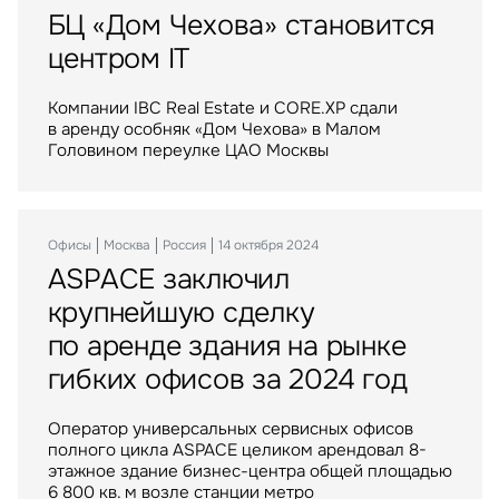
БЦ «Дом Чехова» становится
Крупнейший российский
Торговые центры «МЕГА»
Оценка
центром IT
маркетплейс расширяется
стали российским активом
Управление проектами строите
в Воронеже
Компании IBC Real Estate и CORE.XP сдали
IBC Real Estate выступила консультантом
в аренду особняк «Дом Чехова» в Малом
крупнейшей в истории рынка сделки
Крупнейший российский маркетплейс стал
Головином переулке ЦАО Москвы
по приобретению Группой Газпромбанк сети
арендатором логистического комплекса
торговых центров МЕГА в России
компании АЛС на юго-востоке Воронежа
Офисы
Москва
Россия
14 октября 2024
ASPACE заключил
Инвестиции
Москва
Россия
06 апреля 2023
Склады
Москва
Россия
10 июня 2025
крупнейшую сделку
Balchug Capital выкупил
ИП «РУСИЧ Холмогоры»
по аренде здания на рынке
у американских инвесторов
пополнился крупным
гибких офисов за 2024 год
один из крупнейших
арендатором
московских ТРЦ
Оператор универсальных сервисных офисов
полного цикла ASPACE целиком арендовал 8-
Крупнейший российский маркетплейс стал
ТРЦ "Метрополис" общей площадью 205 тыс. кв.
этажное здание бизнес-центра общей площадью
арендатором склада в индустриальном парке
м. был построен девелопером Capital Partners
6 800 кв. м возле станции метро
«РУСИЧ Холмогоры» на северо-востоке Москвы