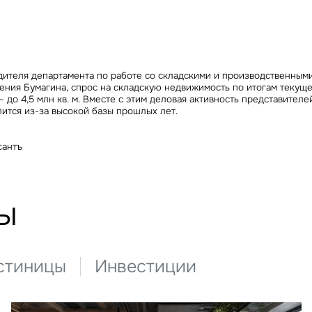
Сейчас
По времени
Отправить
я на кнопку «Отправить», вы даете свое согласие на обработку и использование ваших
персональ
дителя департамента по работе со складскими и производственны
х
вгения Бумагина, спрос на складскую недвижимость по итогам текущ
– до 4,5 млн кв. м. Вместе с этим деловая активность представител
лится из-за высокой базы прошлых лет.
сантъ
ы
стиницы
Инвестиции