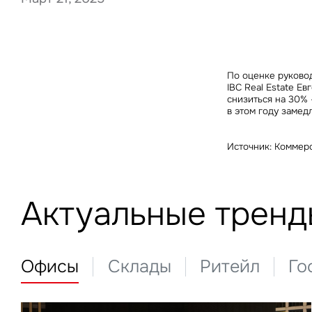
Нажима
По оценке руково
данны
IBC Real Estate Е
снизиться на 30% 
в этом году замед
Источник: Коммер
Актуальные тренд
Офисы
Склады
Ритейл
Го