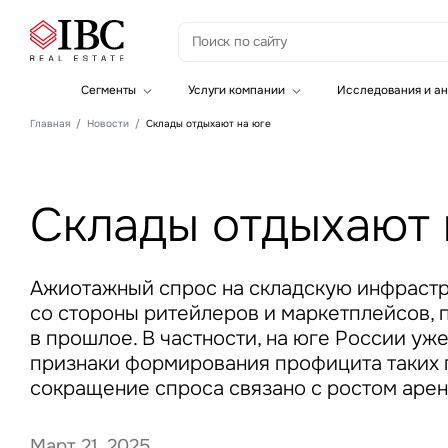
З
Сегменты
Услуги компании
Исследования и ан
Офисная недвижимость
Инвестиции
Главная
Новости
Склады отдыхают на юге
Складская недвижимость
Земельные активы и девелопмент
Инвестиционные активы
Брокеридж
Офисная недвижимость
Складская недвижимость
Склады отдыхают 
Торговая недвижимость
Стратегический консалтинг
Это о
Исследования и аналитика
Введе
Оценка
Ажиотажный спрос на складскую инфрастру
Управление проектами строительства
со стороны ритейлеров и маркетплейсов, 
в прошлое. В частности, на юге России уж
признаки формирования профицита таких 
сокращение спроса связано с ростом арен
Это о
Март 21, 2025
Введе